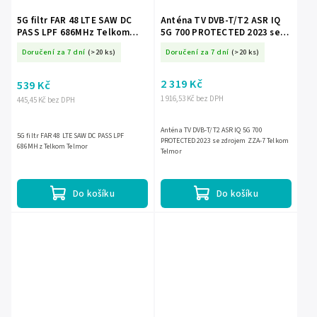
5G filtr FAR 48 LTE SAW DC
Anténa TV DVB-T/T2 ASR IQ
PASS LPF 686MHz Telkom
5G 700 PROTECTED 2023 se
Telmor
zdrojem ZZA-7 Telkom
Doručení za 7 dní
(>20 ks)
Doručení za 7 dní
(>20 ks)
Telmor
2 319 Kč
539 Kč
1 916,53 Kč bez DPH
445,45 Kč bez DPH
Anténa TV DVB-T/T2 ASR IQ 5G 700
5G filtr FAR 48 LTE SAW DC PASS LPF
PROTECTED 2023 se zdrojem ZZA-7 Telkom
686MHz Telkom Telmor
Telmor
Do košíku
Do košíku