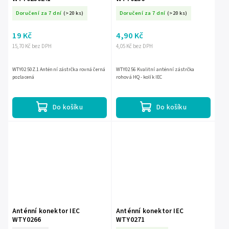
Doručení za 7 dní
(>20 ks)
Doručení za 7 dní
(>20 ks)
19 Kč
4,90 Kč
15,70 Kč bez DPH
4,05 Kč bez DPH
WTY0250Z.1 Anténní zástrčka rovná černá
WTY0256 Kvalitní anténní zástrčka
pozlacená
rohová HQ - kolík IEC
Do košíku
Do košíku
Anténní konektor IEC
Anténní konektor IEC
WTY0266
WTY0271