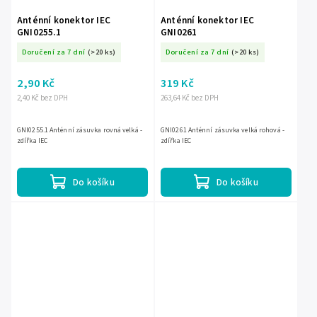
Anténní konektor IEC
Anténní konektor IEC
GNI0255.1
GNI0261
Doručení za 7 dní
(>20 ks)
Doručení za 7 dní
(>20 ks)
2,90 Kč
319 Kč
2,40 Kč bez DPH
263,64 Kč bez DPH
GNI0255.1 Anténní zásuvka rovná velká -
GNI0261 Anténní zásuvka velká rohová -
zdířka IEC
zdířka IEC
Do košíku
Do košíku