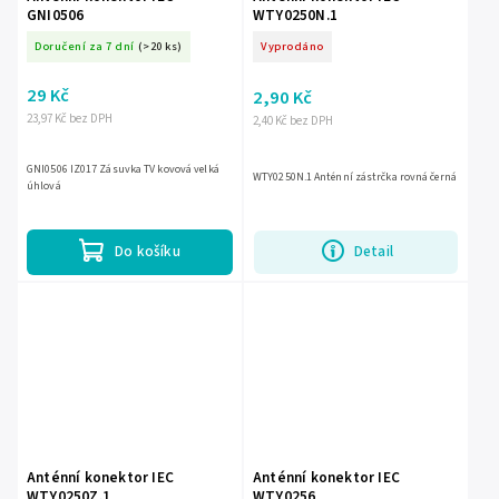
GNI0506
WTY0250N.1
Doručení za 7 dní
(>20 ks)
Vyprodáno
29 Kč
2,90 Kč
23,97 Kč bez DPH
2,40 Kč bez DPH
GNI0506 IZ017 Zásuvka TV kovová velká
WTY0250N.1 Anténní zástrčka rovná černá
úhlová
Do košíku
Detail
Anténní konektor IEC
Anténní konektor IEC
WTY0250Z.1
WTY0256