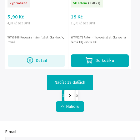
Vyprodáno
Skladem
(>20 ks)
5,90 Kč
19 Kč
4,88 Kč bez DPH
15,70 Kč bez DPH
WTY0266 Kovová anténní zástrčka - kolík,
WTY0271 Anténní kovová zástrčka rovná
rovná
černá HQ - kolík IEC
Detail
Do košíku
Načíst 18 dalších
1
5
Nahoru
E-mail