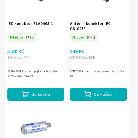
Abecedně
IEC konektor ZLA0468-1
Anténní konektor IEC
GNI0253
Skladem
(17 ks)
Skladem
(8 ks)
5,90 Kč
249 Kč
4,88 Kč bez DPH
205,79 Kč bez DPH
ZLA0468-1 Kovová spojka na koaxiální
GNI0253 Anténní zásuvka rovná - zdířka
kabel 2xzásuvka IEC
IEC
Do košíku
Do košíku