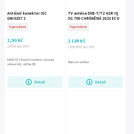
Anténní konektor IEC
TV anténa DVB-T/T2 ASR IQ
GNI0257.1
5G 700 CHRÁNĚNÁ 2023 ECO
Vyprodáno
Vyprodáno
2,90 Kč
2 189 Kč
2,40 Kč bez DPH
1 809,09 Kč bez DPH
GNI0257.1 Kvalitní anténní zásuvka
Televizní anténa
rohová HQ - zdířka IEC
Detail
Detail