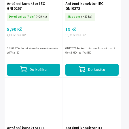
Anténní konektor IEC
Anténní konektor IEC
GNI0267
GNI0272
Doručení za 7 dní
(>20 ks)
Skladem
(>20 ks)
5,90 Kč
19 Kč
4,88 Kč bez DPH
15,70 Kč bez DPH
GNI0267 Anténní zásuvka kovová rovná -
GNI0272 Anténní zásuvka kovová rovná
zdířka IEC
černá HQ - zdířka IEC
Do košíku
Do košíku
Anténní konektor IEC
Anténní konektor IEC