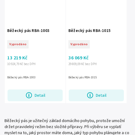
Běžecký pás RBA-1003
Běžecký pás RBA-1015
Vyprodáno
Vyprodáno
13 219 Kč
36 069 Kč
10 924,79 Kč bez DPH
29 809,09 Kč bez DPH
Běžecký pás RBA-1003
Běžecký pás RBA-1015
Detail
Detail
Běžecký pás je užitečný základ domácího pohybu, protože umožní
držet pravidelný režim bez složité přípravy. Při výběru se vyplatí
myslet na to, jaký prostor máte doma, jaký typ pohybu plánujete a co