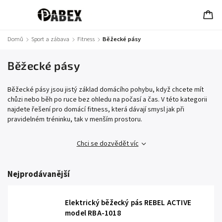
Domů
/
Sport a zábava
/
Fitness
/
Běžecké pásy
Běžecké pásy
Běžecké pásy jsou jistý základ domácího pohybu, když chcete mít
chůzi nebo běh po ruce bez ohledu na počasí a čas. V této kategorii
najdete řešení pro domácí fitness, která dávají smysl jak při
pravidelném tréninku, tak v menším prostoru.
Chci se dozvědět víc
Nejprodávanější
Elektrický běžecký pás REBEL ACTIVE
model RBA-1018