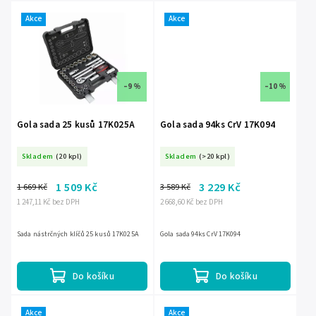
Akce
Akce
–9 %
–10 %
Gola sada 25 kusů 17K025A
Gola sada 94ks CrV 17K094
Skladem
(20 kpl)
Skladem
(>20 kpl)
1 509 Kč
3 229 Kč
1 669 Kč
3 589 Kč
1 247,11 Kč bez DPH
2 668,60 Kč bez DPH
Sada nástrčných klíčů 25 kusů 17K025A
Gola sada 94ks CrV 17K094
Do košíku
Do košíku
Akce
Akce