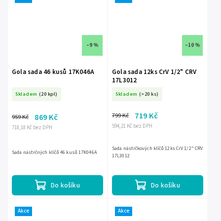
–9 %
–10 %
Gola sada 46 kusů 17K046A
Gola sada 12ks CrV 1/2" CRV
17L3012
Skladem
(20 kpl)
Skladem
(>20 ks)
719 Kč
799 Kč
869 Kč
959 Kč
594,21 Kč bez DPH
718,18 Kč bez DPH
Sada nástrčkových klíčů 12ks CrV 1/2" CRV
Sada nástrčných klíčů 46 kusů 17K046A
17L3012
Do košíku
Do košíku
Akce
Akce