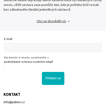
skutečně děláte nejčastěji. Menší varianta může být ideální pro rychlý
servis, větší sestava zase pomůže tam, kde je potřeba širší rozsah
bez zdlouhavého hledání jednotlivých nástavců.
Chci se dozvědět víc
E-mail
Vložením e-mailu souhlasíte s
podmínkami ochrany osobních údajů
.
Přihlásit se
KONTAKT
info
@
pabex.cz