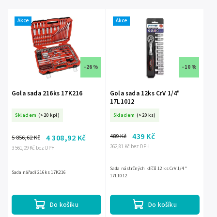
Nejprodávanější
Akce
Akce
Abecedně
–26 %
–10 %
Gola sada 216ks 17K216
Gola sada 12ks CrV 1/4"
17L1012
Skladem
(>20 kpl)
Skladem
(>20 ks)
439 Kč
489 Kč
4 308,92 Kč
5 856,62 Kč
362,81 Kč bez DPH
3 561,09 Kč bez DPH
Sada nástrčných klíčů 12 ks CrV 1/4"
Sada nářadí 216ks 17K216
17L1012
Do košíku
Do košíku