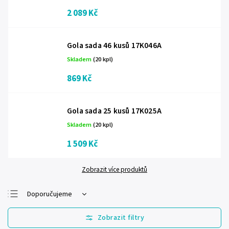
2 089 Kč
Gola sada 46 kusů 17K046A
Skladem
(20 kpl)
869 Kč
Gola sada 25 kusů 17K025A
Skladem
(20 kpl)
1 509 Kč
Zobrazit více produktů
Doporučujeme
Nejlevnější
Nejdražší