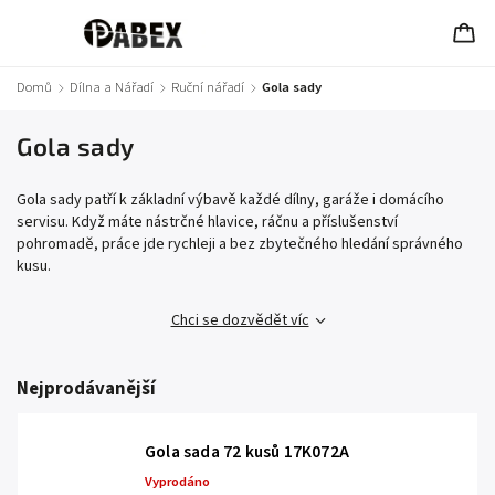
Domů
/
Dílna a Nářadí
/
Ruční nářadí
/
Gola sady
Gola sady
Gola sady patří k základní výbavě každé dílny, garáže i domácího
servisu. Když máte nástrčné hlavice, ráčnu a příslušenství
pohromadě, práce jde rychleji a bez zbytečného hledání správného
kusu.
Chci se dozvědět víc
Nejprodávanější
Gola sada 72 kusů 17K072A
Vyprodáno