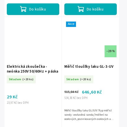
Do košíku
Do košíku
Akce
–29 %
Elektrická zkoušečka -
Měřič tloušťky laku GL-3-UV
neónka 250V 50/60Hz + páska
Skladem
(>20 ks)
Skladem
(>20 ks)
646,60 Kč
915,84 Kč
29 Kč
534,38 Kč bez DPH
23,97 Kč bez DPH
Měřič tloušťky laku GL-3UV:?typ měřicí
sondy: vestavěná sonda;?měření na
ocelových, pozinkovaných ocelových a
hliníkových plechech;?rozlišení měření: