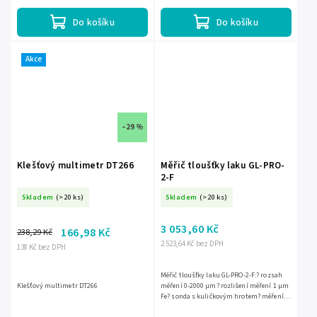
10µm nebo 1µm - výběr v...
Do košíku
Do košíku
Akce
–29 %
Klešťový multimetr DT266
Měřič tloušťky laku GL-PRO-
2-F
Skladem
(>20 ks)
Skladem
(>20 ks)
3 053,60 Kč
166,98 Kč
238,29 Kč
2 523,64 Kč bez DPH
138 Kč bez DPH
Měřič tloušťky laku GL-PRO-2-F:? rozsah
Klešťový multimetr DT266
měření 0-2000 µm? rozlišení měření 1 µm
Fe? sonda s kuličkovým hrotem? měření
na ocelových pleších (včetně