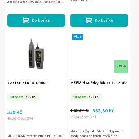
2 baterie Li-Ion 5400 mAh, kompletní sada
+ kufřík v sadě, vodotěsnost IPX54,
dálkové...
Do košíku
Do košíku
Akce
–29 %
Tester RJ45 RB-806R
Měřič tloušťky laku GL-3-SUV
Skladem
(>20 ks)
Skladem
(>20 ks)
862,30 Kč
1 220,36 Kč
559 Kč
712,64 Kč bez DPH
461,98 Kč bez DPH
Měřič tloušťky laku GL-3sUV:?typ měřicí
MIE-RB-806R Tester kabelů REBEL RB-806R
sondy: sonda na kabelu;?měření na