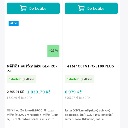
1µm - výběr v MENU;? rozsah...
Do košíku
Do košíku
Akce
–29 %
Měřič tloušťky laku GL-PRO-
Tester CCTV IPC-5100 PLUS
2-F
Skladem
(>20 ks)
Skladem
(>20 ks)
1 839,79 Kč
6 979 Kč
2 605,91 Kč
1 520,49 Kč bez DPH
5 767,77 Kč bez DPH
Měřič tloušťky laku GL-PRO-2-F? rozsah
Tester CCTV kamer5 palcový dotykový
měření 0-2000 um? rozlišení měření 1 um
displejRozlišení: 1920 x 1080Testování
Fe, 5 um Al? bodová sonda s kuličkou?
kamer - Blow, HikVision, Dahua
automatické rozpoznání testovaného
atd.Vytváření přehledů4K zobrazení
podkladu (hliník, ocel,...
videaTest kvality...