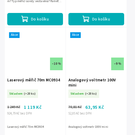
m? Typ měřicí sondy: vestavěná? Paměť
měření: ne? Typ sondy: magnetické měření
Do košíku
Do košíku
Akce
Akce
–10 %
–9 %
Laserový měřič 70m MC0934
Analogový voltmetr 100V
mini
Skladem
(>20 ks)
Skladem
(>20 ks)
1 119 Kč
63,95 Kč
1 249 Kč
70,81 Kč
924,79 Kč bez DPH
52,85 Kč bez DPH
Laserový měřič 70m MC0934
Analogový voltmetr 100V mini