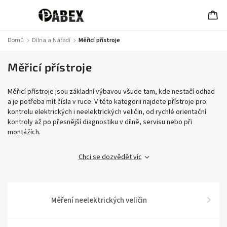
Domů
/
Dílna a Nářadí
/
Měřicí přístroje
Měřicí přístroje
Měřicí přístroje jsou základní výbavou všude tam, kde nestačí odhad
a je potřeba mít čísla v ruce. V této kategorii najdete přístroje pro
kontrolu elektrických i neelektrických veličin, od rychlé orientační
kontroly až po přesnější diagnostiku v dílně, servisu nebo při
montážích.
Chci se dozvědět víc
Měření neelektrických veličin