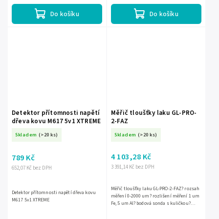
Do košíku
Do košíku
Detektor přítomnosti napětí
Měřič tloušťky laku GL-PRO-
dřeva kovu M617 5v1 XTREME
2-FAZ
Skladem
(>20 ks)
Skladem
(>20 ks)
4 103,28 Kč
789 Kč
3 391,14 Kč bez DPH
652,07 Kč bez DPH
Měřič tloušťky laku GL-PRO-2-FAZ? rozsah
Detektor přítomnosti napětí dřeva kovu
měření 0-2000 um? rozlišení měření 1 um
M617 5v1 XTREME
Fe, 5 um Al? bodová sonda s kuličkou?
automatické rozpoznávání testovaného
podkladu (hliník,...