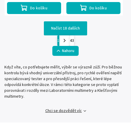
Do košíku
Do košíku
Načíst 18 dalších
1
43
Nahoru
Když víte, co potřebujete měřit, výběr se výrazně zúží. Pro běžnou
kontrolu bývá vhodný univerzální přístroj, pro rychlé ověření napětí
specializovaný tester a pro přesnější práci řešení, které lépe
odpovídá konkrétní úloze. V rámci této kategorie se proto vyplatí
porovnávat i rozdíly mezi Laboratorními multimetry a Klešťovými
multimetry.
Chci se dozvědět víc