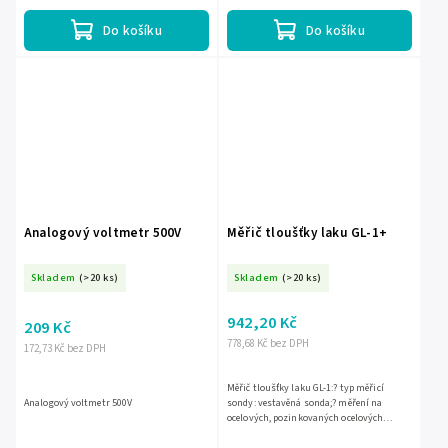
pozinkovaných)? paměť: 960 m.?...
Do košíku
Do košíku
Analogový voltmetr 500V
Měřič tloušťky laku GL-1+
Skladem
(>20 ks)
Skladem
(>20 ks)
942,20 Kč
209 Kč
778,68 Kč bez DPH
172,73 Kč bez DPH
Měřič tloušťky laku GL-1:? typ měřicí
Analogový voltmetr 500V
sondy: vestavěná sonda;? měření na
ocelových, pozinkovaných ocelových
pleších;? rozlišení měření: 10µm nebo