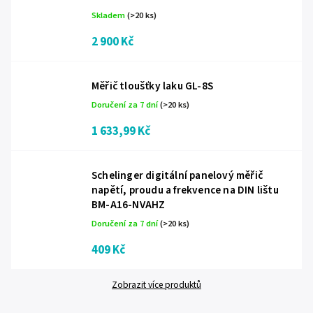
Skladem
(>20 ks)
2 900 Kč
Měřič tloušťky laku GL-8S
Doručení za 7 dní
(>20 ks)
1 633,99 Kč
Schelinger digitální panelový měřič
napětí, proudu a frekvence na DIN lištu
BM-A16-NVAHZ
Doručení za 7 dní
(>20 ks)
409 Kč
Zobrazit více produktů