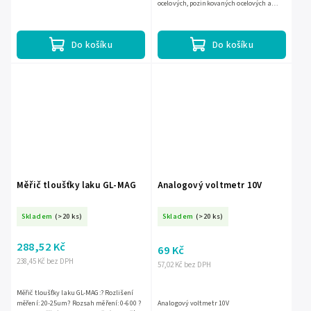
ocelových, pozinkovaných ocelových a
hliníkových pleších;?rozlišení měření:
10µm nebo 1µm - výběr v...
Do košíku
Do košíku
Měřič tloušťky laku GL-MAG
Analogový voltmetr 10V
Skladem
(>20 ks)
Skladem
(>20 ks)
288,52 Kč
69 Kč
238,45 Kč bez DPH
57,02 Kč bez DPH
Měřič tloušťky laku GL-MAG:? Rozlišení
měření: 20-25um? Rozsah měření: 0-600 ?
Analogový voltmetr 10V