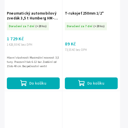
Pneumatický automobilový
T-rukojeť 250mm 1/2"
zvedák 3,5 t Humberg HM-
382
Doručení za 7 dní
(>20 ks)
Doručení za 7 dní
(>20 ks)
1 729 Kč
89 Kč
1 428,93 Kč bez DPH
73,55 Kč bez DPH
Hlavní vlastnosti Maximální nosnost: 3,5
tuny. Pracovní tlak: 6-12 bar. Zvedání: od
15 do 40 cm. Bezpečnostní ventil
Do košíku
Do košíku