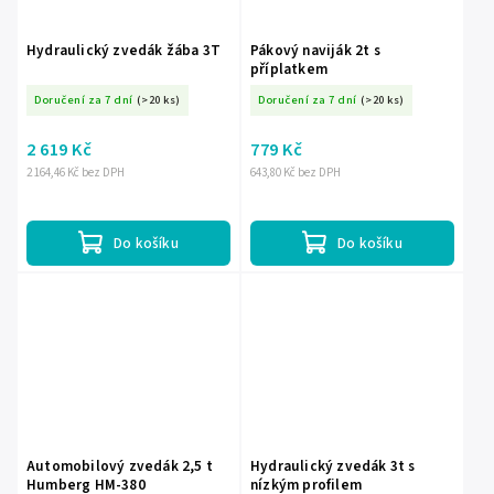
Hydraulický zvedák žába 3T
Pákový naviják 2t s
příplatkem
Doručení za 7 dní
(>20 ks)
Doručení za 7 dní
(>20 ks)
2 619 Kč
779 Kč
2 164,46 Kč bez DPH
643,80 Kč bez DPH
Do košíku
Do košíku
Automobilový zvedák 2,5 t
Hydraulický zvedák 3t s
Humberg HM-380
nízkým profilem