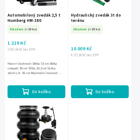
Automobilový zvedák 2,5 t
Hydraulický zvedák 3t do
Humberg HM-380
terénu
Skladem
(>20 ks)
Skladem
(>20 ks)
1 219 Kč
10 009 Kč
1 007,44 Kč bez DPH
8 271,90 Kč bez DPH
Hlavní vlastnosti Délka: 53 cm Délka
rukojeti: 50 cm Šířka: 20,5 cm Výška
zdvihu: 8 - 36 cm Maximální nosnost:
2500 kg Hydraulický zvedák Materiál: ocel
a hliník
Do košíku
Do košíku