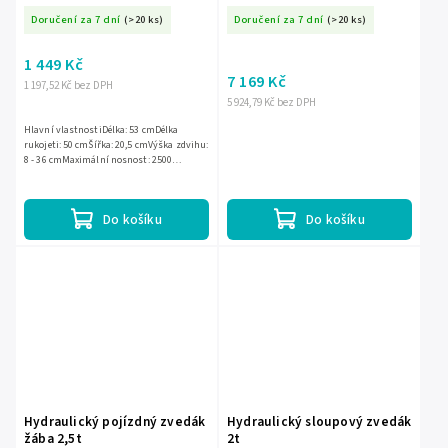
Doručení za 7 dní
(>20 ks)
Doručení za 7 dní
(>20 ks)
1 449 Kč
7 169 Kč
1 197,52 Kč bez DPH
5 924,79 Kč bez DPH
Hlavní vlastnostiDélka: 53 cmDélka
rukojeti: 50 cmŠířka: 20,5 cmVýška zdvihu:
8 - 36 cmMaximální nosnost: 2500
kgHydraulický zvedákMateriál: ocel a
hliník
Do košíku
Do košíku
Hydraulický pojízdný zvedák
Hydraulický sloupový zvedák
žába 2,5t
2t