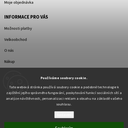
Moje objednávka
INFORMACE PRO VÁS
Možnosti platby
Velkoobchod
O nás
Nákup
Způsoby dopravy
Používáme soubory cookie.
Tato webová stránka používá soubory cookie a podobné technologie k
zajištění jejího správného fungování, poskytování funkcí sociálních sítí a
analýze návštěvnosti, personalizaci reklam a obsahu na základě vašeho
souhlasu.
Nastavení
Copyright 2026
Pabex.cz
. Všechna práva vyhrazena.
Upravit nastavení cookies