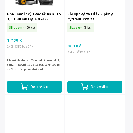
Pneumatický zvedák na auto
Sloupový zvedák 2 písty
3,5 t Humberg HM-382
hydraulický 2t
Skladem
(>20 ks)
Skladem
(3 ks)
1 729 Kč
889 Kč
1 428,93 Kč bez DPH
734,71 Kč bez DPH
Hlavní vlastnosti Maximální nosnost: 3,5
tuny. Pracovní tlak: 6-12 bar. Zdvih: od 15
do 40 cm. Bezpečnostní ventil
Do košíku
Do košíku