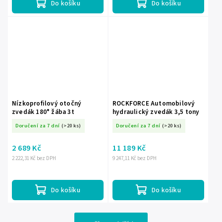
Do košíku
Do košíku
Nízkoprofilový otočný
ROCKFORCE Automobilový
zvedák 180° žába 3t
hydraulický zvedák 3,5 tony
Doručení za 7 dní
(>20 ks)
Doručení za 7 dní
(>20 ks)
2 689 Kč
11 189 Kč
2 222,31 Kč bez DPH
9 247,11 Kč bez DPH
Do košíku
Do košíku