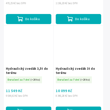
470,25 Kč bez DPH
1 156,20 Kč bez DPH
Do košíku
Do košíku
Hydraulický zvedák 3,5t do
Hydraulický zvedák 3t do
terénu
terénu
Doručení za 7 dní
(>20 ks)
Doručení za 7 dní
(>20 ks)
11 549 Kč
10 099 Kč
9 544,63 Kč bez DPH
8 346,28 Kč bez DPH