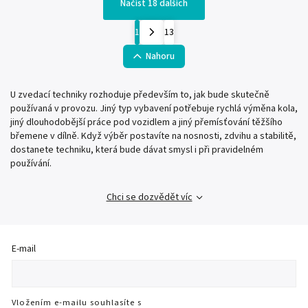
Načíst 18 dalších
1
13
Nahoru
U zvedací techniky rozhoduje především to, jak bude skutečně
používaná v provozu. Jiný typ vybavení potřebuje rychlá výměna kola,
jiný dlouhodobější práce pod vozidlem a jiný přemísťování těžšího
břemene v dílně. Když výběr postavíte na nosnosti, zdvihu a stabilitě,
dostanete techniku, která bude dávat smysl i při pravidelném
používání.
Chci se dozvědět víc
E-mail
Vložením e-mailu souhlasíte s