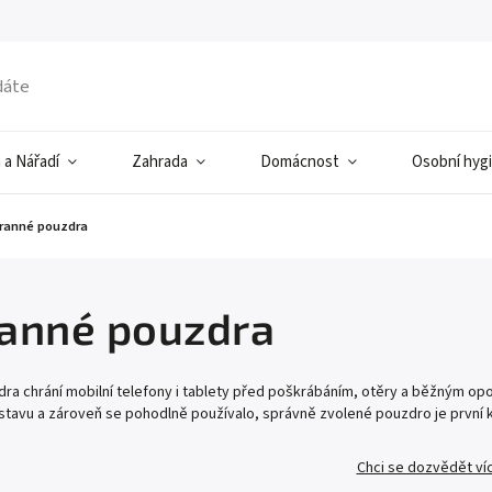
 a Nářadí
Zahrada
Domácnost
Osobní hyg
ranné pouzdra
anné pouzdra
ra chrání mobilní telefony i tablety před poškrábáním, otěry a běžným op
stavu a zároveň se pohodlně používalo, správně zvolené pouzdro je první 
Chci se dozvědět ví