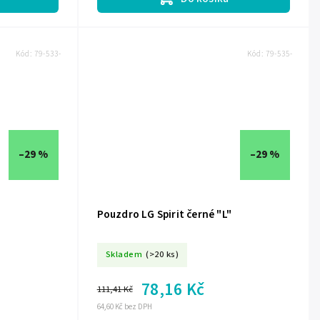
Kód:
79-533-
Kód:
79-535-
–29 %
–29 %
Pouzdro LG Spirit černé "L"
Skladem
(>20 ks)
78,16 Kč
111,41 Kč
64,60 Kč bez DPH