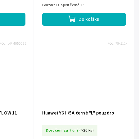
Pouzdro LG Spirit černé "L"
Do košíku
Kód:
L-KM05003E
Kód:
79-511-
 FLOW 11
Huawei Y6 II/5A černé "L" pouzdro
Doručení za 7 dní
(>20 ks)