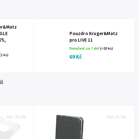
er&Matz
AGLE
Pouzdro Kruger&Matz
75,
pro LIVE 11
Doručení za 7 dní
(>20 ks)
(1 ks)
69 Kč
tů
Kód:
79-328-
Kód:
79-536-