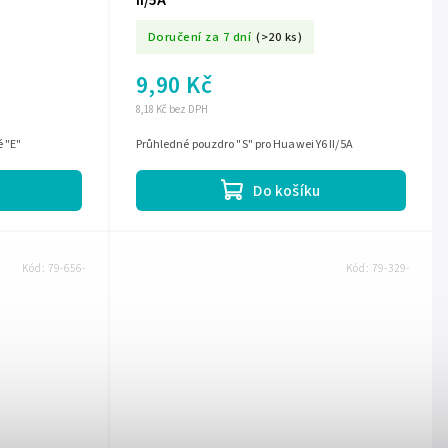
II/5A
Doručení za 7 dní
(>20 ks)
9,90 Kč
8,18 Kč bez DPH
é "E"
Průhledné pouzdro "S" pro Huawei Y6 II/5A
Do košíku
Kód:
79-656-
Kód:
79-329-