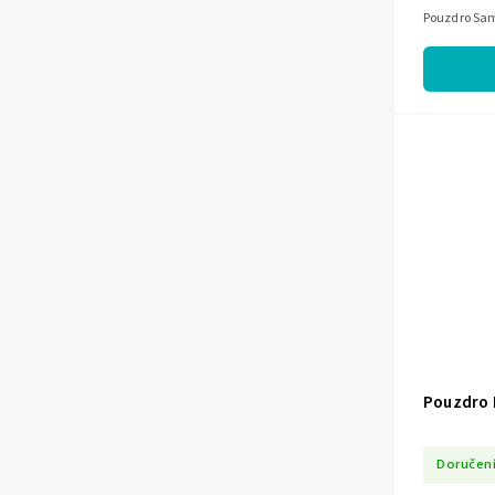
Pouzdro Sam
Pouzdro H
Doručení