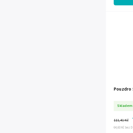
Pouzdro 
Skladem
111,41 Kč
64,60 Kč bez 