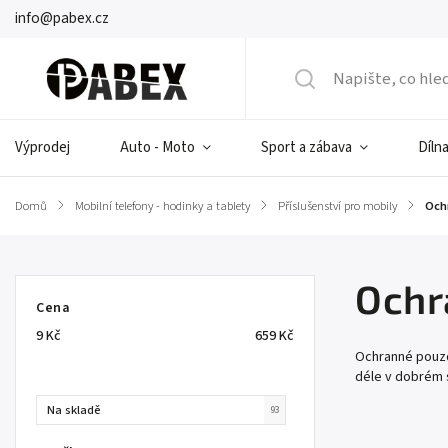
info@pabex.cz
Výprodej
Auto - Moto
Sport a zábava
Dílna
Domů
/
Mobilní telefony - hodinky a tablety
/
Příslušenství pro mobily
/
Och
Ochr
Cena
9
Kč
659
Kč
Ochranné pouzd
déle v dobrém 
Na skladě
93