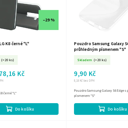
–29 %
LG K8 černé "L"
Pouzdro Samsung Galaxy S
průhledným písmenem "S"
(>20 ks)
Skladem
(>20 ks)
78,16 Kč
9,90 Kč
DPH
8,18 Kč bez DPH
Pouzdro Samsung Galaxy S6 Edge s
8 černé "L"
písmenem "S"
Do košíku
Do košíku