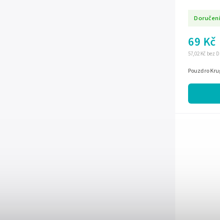
Doručení
69 Kč
57,02 Kč bez 
Pouzdro Kru