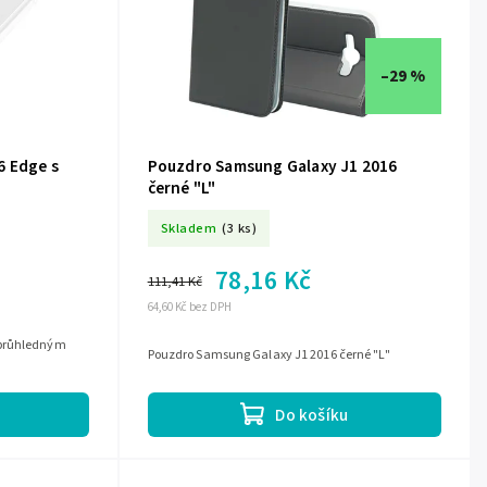
–29 %
6 Edge s
Pouzdro Samsung Galaxy J1 2016
černé "L"
Skladem
(3 ks)
78,16 Kč
111,41 Kč
64,60 Kč bez DPH
 průhledným
Pouzdro Samsung Galaxy J1 2016 černé "L"
Do košíku