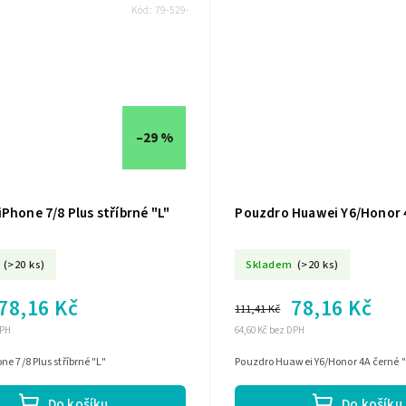
Kód:
79-529-
–29 %
Phone 7/8 Plus stříbrné "L"
Pouzdro Huawei Y6/Honor 4
(>20 ks)
Skladem
(>20 ks)
78,16 Kč
78,16 Kč
111,41 Kč
DPH
64,60 Kč bez DPH
ne 7/8 Plus stříbrné "L"
Pouzdro Huawei Y6/Honor 4A černé "
Do košíku
Do košíku