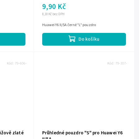
9,90 Kč
8,18 Kč bez DPH
Huawei Y6 II/5A černé "L" pouzdro
Do košíku
Kód:
79-606-
Kód:
79-307-
ůžově zlaté
Průhledné pouzdro "S" pro Huawei Y6