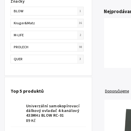
Značky
Nejprodávan
BLOW
1
Kruger&Matz
36
M-LIFE
2
PROLECH
98
QUER
3
Top 5 produktů
Doporučujeme
Univerzální samokopírovací
dálkový ovladač 4-kanálový
433MHz BLOW RC-01
89 Kč