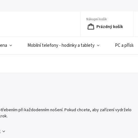
Nákupní košík
Prázdný košík
iena
Mobilní telefony - hodinky a tablety
PC a přísluš
otřebením při každodenním nošení. Pokud chcete, aby zařízení vydrželo
krok.
c