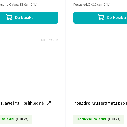
sung Galaxy S5 černé "L"
Pouzdro LG K10 černé "L"
Do košíku
Do košíku
Kód:
79-305-
uawei Y3 II průhledné "S"
Pouzdro Kruger&Matz pro
 za 7 dní
(>20 ks)
Doručení za 7 dní
(>20 ks)