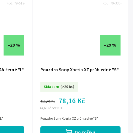
Kód:
79-512-
Kód:
79-333-
–29 %
–29 %
A černé "L"
Pouzdro Sony Xperia XZ průhledné "S"
Skladem
(>20 ks)
78,16 Kč
111,41 Kč
64,60 Kč bez DPH
L"
Pouzdro Sony Xperia XZ průhledné "S"
Do košíku