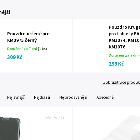
ější
Pouzdro Krug
Pouzdro určené pro
pro tablety E
KM0975 černý
KM1074, KM10
KM1076
Doručení za 7 dní
(1 ks)
Doručení za 7 dní
309 Kč
299 Kč
Zobrazit více produk
Nejlevnější
Nejdražší
Nejprodávanější
Abecedně
Kód:
79-534-