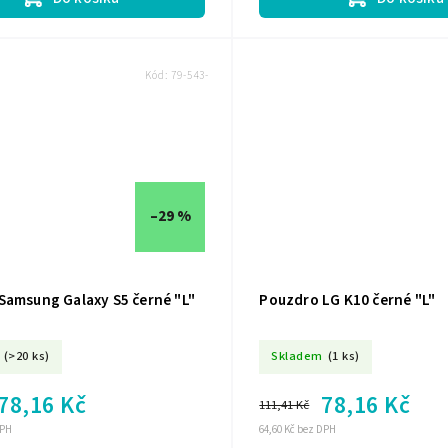
Kód:
79-543-
–29 %
Samsung Galaxy S5 černé "L"
Pouzdro LG K10 černé "L"
(>20 ks)
Skladem
(1 ks)
78,16 Kč
78,16 Kč
111,41 Kč
DPH
64,60 Kč bez DPH