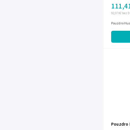
111,4
92,07 Kč bez 
Pouzdro Huaw
Pouzdro 