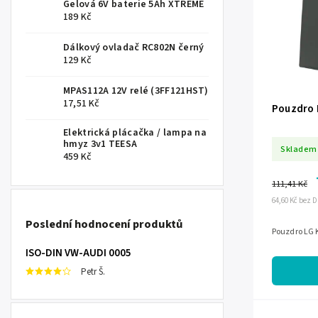
Gelová 6V baterie 5Ah XTREME
189 Kč
Dálkový ovladač RC802N černý
129 Kč
MPAS112A 12V relé (3FF121HST)
17,51 Kč
Pouzdro 
Elektrická plácačka / lampa na
hmyz 3v1 TEESA
Skladem
459 Kč
111,41 Kč
64,60 Kč bez 
Poslední hodnocení produktů
Pouzdro LG K
ISO-DIN VW-AUDI 0005
Petr Š.