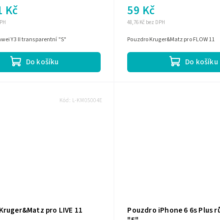
1 Kč
59 Kč
DPH
48,76 Kč bez DPH
ei Y3 II transparentní "S"
Pouzdro Kruger&Matz pro FLOW 11
Do košíku
Do košíku
Kód:
L-KM05004E
Kruger&Matz pro LIVE 11
Pouzdro iPhone 6 6s Plus r