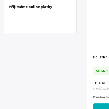
Přijímáme online platby
Pouzdro i
Skladem
111,41 Kč
64,60 Kč bez 
Pouzdro iPho