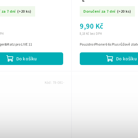
"E"
 za 7 dní
(>20 ks)
Doručení za 7 dní
(>20 ks)
9,90 Kč
DPH
8,18 Kč bez DPH
ger&Matz pro LIVE 11
Pouzdro iPhone 6 6s Plus růžově zlat
Do košíku
Do košíku
Kód:
78-081-