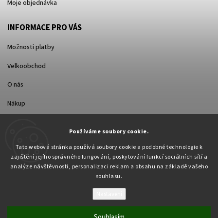
Moje objednávka
INFORMACE PRO VÁS
Možnosti platby
Velkoobchod
O nás
Nákup
Způsoby dopravy
Používáme soubory cookie.
Tato webová stránka používá soubory cookie a podobné technologie k
zajištění jejího správného fungování, poskytování funkcí sociálních sítí a
analýze návštěvnosti, personalizaci reklam a obsahu na základě vašeho
souhlasu.
Nastavení
Copyright 2026
Pabex.cz
. Všechna práva vyhrazena.
Upravit nastavení cookies
Souhlasím