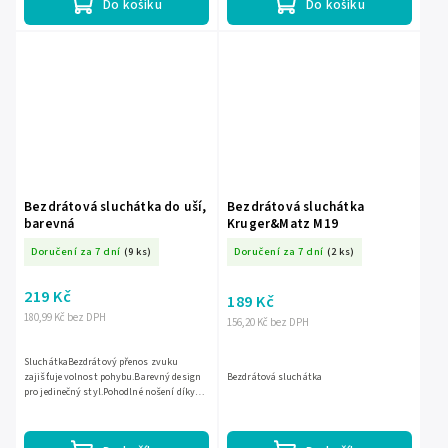
Do košíku
Do košíku
Bezdrátová sluchátka do uší,
Bezdrátová sluchátka
barevná
Kruger&Matz M19
Doručení za 7 dní
(9 ks)
Doručení za 7 dní
(2 ks)
219 Kč
189 Kč
180,99 Kč bez DPH
156,20 Kč bez DPH
SluchátkaBezdrátový přenos zvuku
zajišťuje volnost pohybu.Barevný design
Bezdrátová sluchátka
pro jedinečný styl.Pohodlné nošení díky
ergonomickému tvaru.Jasný a kvalitní
zvuk pro lepší zážitek z...