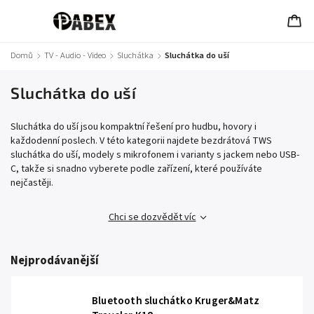
Domů
/
TV - Audio - Video
/
Sluchátka
/
Sluchátka do uší
Sluchátka do uší
Sluchátka do uší jsou kompaktní řešení pro hudbu, hovory i
každodenní poslech. V této kategorii najdete bezdrátová TWS
sluchátka do uší, modely s mikrofonem i varianty s jackem nebo USB-
C, takže si snadno vyberete podle zařízení, které používáte
nejčastěji.
Chci se dozvědět víc
Nejprodávanější
Bluetooth sluchátko Kruger&Matz