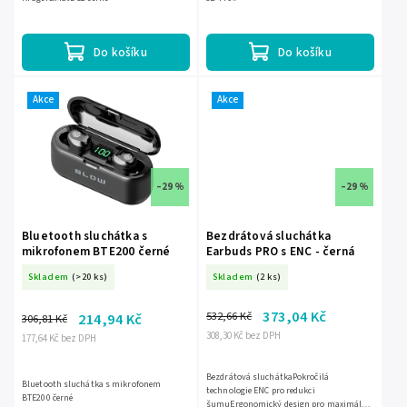
Do košíku
Do košíku
Akce
Akce
–29 %
–29 %
Bluetooth sluchátka s
Bezdrátová sluchátka
mikrofonem BTE200 černé
Earbuds PRO s ENC - černá
Skladem
(>20 ks)
Skladem
(2 ks)
373,04 Kč
532,66 Kč
214,94 Kč
306,81 Kč
308,30 Kč bez DPH
177,64 Kč bez DPH
Bezdrátová sluchátkaPokročilá
Bluetooth sluchátka s mikrofonem
technologie ENC pro redukci
BTE200 černé
šumuErgonomický design pro maximální