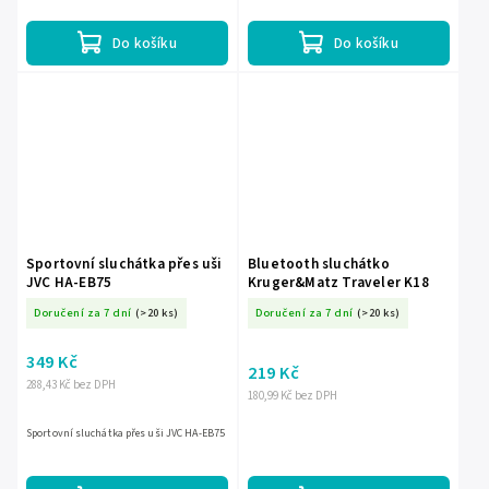
umožňuje hodiny...
Do košíku
Do košíku
Sportovní sluchátka přes uši
Bluetooth sluchátko
JVC HA-EB75
Kruger&Matz Traveler K18
Doručení za 7 dní
(>20 ks)
Doručení za 7 dní
(>20 ks)
349 Kč
219 Kč
288,43 Kč bez DPH
180,99 Kč bez DPH
Sportovní sluchátka přes uši JVC HA-EB75