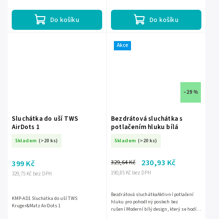
Do košíku
Do košíku
Akce
–29 %
Sluchátka do uší TWS
Bezdrátová sluchátka s
AirDots 1
potlačením hluku bílá
Skladem
(>20 ks)
Skladem
(>20 ks)
230,93 Kč
329,64 Kč
399 Kč
190,85 Kč bez DPH
329,75 Kč bez DPH
Bezdrátová sluchátkaAktivní potlačení
KMP-AD1 Sluchátka do uší TWS
hluku pro pohodlný poslech bez
Kruger&Matz AirDots 1
rušení.Moderní bílý design, který se hodí k
jakémukoli stylu.Dlouhá výdrž baterie