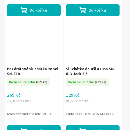
hlubokými basyKompatibilní s většinou...
Do košíku
Do košíku
Bezdrátová sluchátka Rebel
Sluchátka do uší Azusa SN-
SN-E10
613 Jack 3,5
Doručení za 7 dní
(>20 ks)
Doručení za 7 dní
(>20 ks)
269 Kč
129 Kč
222,31 Kč bez DPH
106,61 Kč bez DPH
Bezdrátová sluchátka Rebel SN-E10
Sluchátka do uší Azusa SN-613 Jack 3,5