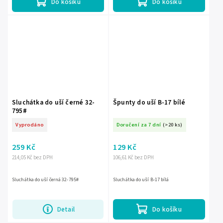
Do košíku
Do košíku
Sluchátka do uší černé 32-
Špunty do uší B-17 bílé
795#
Vyprodáno
Doručení za 7 dní
(>20 ks)
259 Kč
129 Kč
214,05 Kč bez DPH
106,61 Kč bez DPH
Sluchátka do uší černá 32-795#
Sluchátka do uší B-17 bílá
Detail
Do košíku