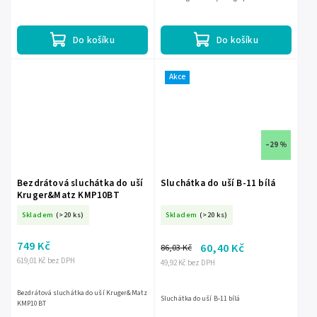
pohodlíVynikající kvalita zvuku s
hlubokými basyDlouhá výdrž baterie až 20
hodin
Do košíku
Do košíku
Akce
–29 %
Bezdrátová sluchátka do uší
Sluchátka do uší B-11 bílá
Kruger&Matz KMP10BT
Skladem
(>20 ks)
Skladem
(>20 ks)
749 Kč
60,40 Kč
86,03 Kč
619,01 Kč bez DPH
49,92 Kč bez DPH
Bezdrátová sluchátka do uší Kruger&Matz
Sluchátka do uší B-11 bílá
KMP10BT