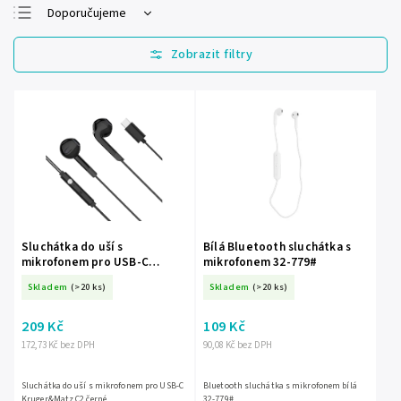
Doporučujeme
Nejlevnější
Nejdražší
Nejprodávanější
Abecedně
Sluchátka do uší s
Bílá Bluetooth sluchátka s
mikrofonem pro USB-C
mikrofonem 32-779#
Kruger&Matz C2 černá
Skladem
(>20 ks)
Skladem
(>20 ks)
209 Kč
109 Kč
172,73 Kč bez DPH
90,08 Kč bez DPH
Sluchátka do uší s mikrofonem pro USB-C
Bluetooth sluchátka s mikrofonem bílá
Kruger&Matz C2 černé
32-779#