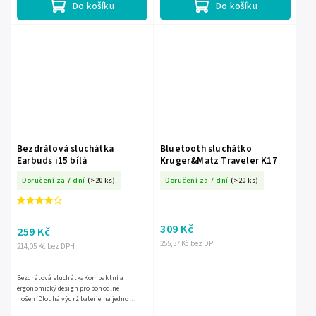
Do košíku
Do košíku
Bezdrátová sluchátka
Bluetooth sluchátko
Earbuds i15 bílá
Kruger&Matz Traveler K17
Doručení za 7 dní
(>20 ks)
Doručení za 7 dní
(>20 ks)
309 Kč
259 Kč
255,37 Kč bez DPH
214,05 Kč bez DPH
Bezdrátová sluchátkaKompaktní a
ergonomický design pro pohodlné
nošeníDlouhá výdrž baterie na jedno
nabitíKvalitní zvukový výstup s