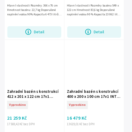
Hlavní vlastnosti Rozměry: 366 x 76 cm
Hlavní vlastnosti Rozměry bazénu 549 x
Hmotnost bazénu: 22,7 kg Doporučené
122 cm Hmotnost 83,6 kg Doporučené
naplnění vodou 90% Kapacita 6 473 litrů
naplnění vodou 90 % Kapacita 23 062 litrů
Výkon čerpadla: 1 249 litrů/hod. Napájení:
Výkon čerpadla 5 678 litrů/hod Napájení
220 - 240 V Typ...
čerpadla 220 - 240 V...
Detail
Detail
Zahradní bazén s konstrukcí
Zahradní bazén s konstrukcí
412 x 201 x 122 cm 17v1
400 x 200 x 100 cm 17v1 INTEX
Bestway 56722
26788
Vyprodáno
Vyprodáno
21 259 Kč
16 479 Kč
17 569,42 Kč bez DPH
13 619,01 Kč bez DPH