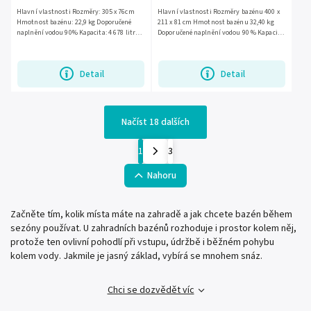
Hlavní vlastnosti Rozměry: 305 x 76cm
Hlavní vlastnosti Rozměry bazénu 400 x
Hmotnost bazénu: 22,9 kg Doporučené
211 x 81 cm Hmotnost bazénu 32,40 kg
naplnění vodou 90% Kapacita: 4 678 litrů
Doporučené naplnění vodou 90 % Kapacita
Číslo bazénu: 56679 Výkon: 1 249 litrů/hod
5700 litrů Výkon čerpadla 2006 litrů/hod
Napájení: 220 -...
Napájení čerpadla...
Detail
Detail
Načíst 18 dalších
1
3
Nahoru
Začněte tím, kolik místa máte na zahradě a jak chcete bazén během
sezóny používat. U zahradních bazénů rozhoduje i prostor kolem něj,
protože ten ovlivní pohodlí při vstupu, údržbě i běžném pohybu
kolem vody. Jakmile je jasný základ, vybírá se mnohem snáz.
Chci se dozvědět víc