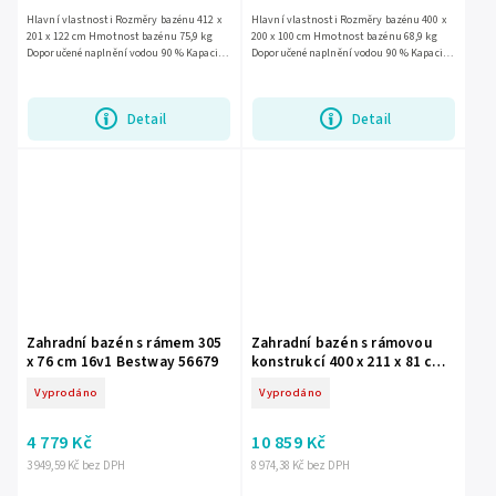
Hlavní vlastnosti Rozměry bazénu 412 x
Hlavní vlastnosti Rozměry bazénu 400 x
201 x 122 cm Hmotnost bazénu 75,9 kg
200 x 100 cm Hmotnost bazénu 68,9 kg
Doporučené naplnění vodou 90 % Kapacita
Doporučené naplnění vodou 90 % Kapacita
8 124 litrů Výkon 2 006 litrů/hod Napájení
6 836 litrů Výkon pumpy 2006 litrů/hod
220 - 240 V...
Napájení pumpy 220 -...
Detail
Detail
Zahradní bazén s rámem 305
Zahradní bazén s rámovou
x 76 cm 16v1 Bestway 56679
konstrukcí 400 x 211 x 81 cm
15v1 Bestway 56405N
Vyprodáno
Vyprodáno
4 779 Kč
10 859 Kč
3 949,59 Kč bez DPH
8 974,38 Kč bez DPH