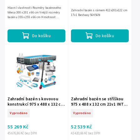
Hlavní vlastnosti Rozměry bazénového
Zahradní bazén s rámem 412x201x122 cm
tělesa 300 x 201 x 66 cm Vnější rozměry
17v1 Bestway 56456N
bazénu 355 x 255 x 66 cm Hmotnost
bazénu 18,4 kg Doporučené naplnění vodou
90 % Kapacita 3300 litrů
Do košíku
Do košíku
Zahradní bazén s kovovou
Zahradní bazén se stříškou
konstrukcí 975 x 488 x 132 cm
975 x 488 x 132 cm 21v1 INTEX
21v1 INTEX 26374 +
26374
Vyprodáno
Vyprodáno
koloběžka ZDARMA
55 269 Kč
52 539 Kč
45 676,86 Kč bez DPH
43 420,66 Kč bez DPH