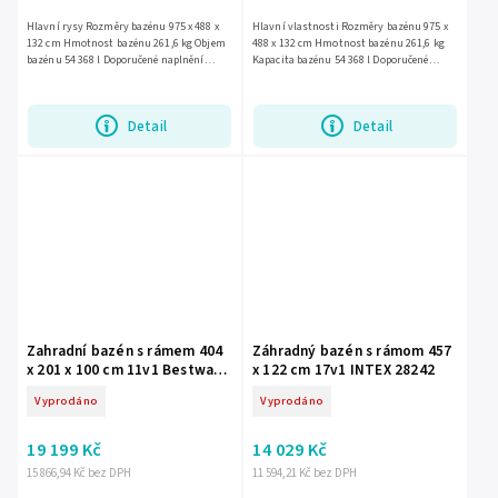
Hlavní rysy Rozměry bazénu 975 x 488 x
Hlavní vlastnosti Rozměry bazénu 975 x
132 cm Hmotnost bazénu 261,6 kg Objem
488 x 132 cm Hmotnost bazénu 261,6 kg
bazénu 54 368 l Doporučené naplnění
Kapacita bazénu 54 368 l Doporučené
vodou 90% Výkon 10 500 litrů/hod
naplnění vodou 90% Výkon 10 500
Napájení 220 - 240 V
litrů/hod Napájení 220 - 240 V
Detail
Detail
Zahradní bazén s rámem 404
Záhradný bazén s rámom 457
x 201 x 100 cm 11v1 Bestway
x 122 cm 17v1 INTEX 28242
56721
Vyprodáno
Vyprodáno
19 199 Kč
14 029 Kč
15 866,94 Kč bez DPH
11 594,21 Kč bez DPH