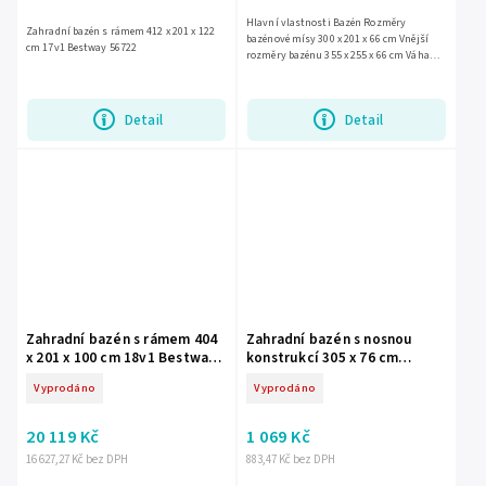
Hlavní vlastnosti Bazén Rozměry
Zahradní bazén s rámem 412 x 201 x 122
bazénové mísy 300 x 201 x 66 cm Vnější
cm 17v1 Bestway 56722
rozměry bazénu 355 x 255 x 66 cm Váha
bazénu 18,4 kg Doporučené naplnění vodou
90 % Kapacita 3 300 litrů...
Detail
Detail
Zahradní bazén s rámem 404
Zahradní bazén s nosnou
x 201 x 100 cm 18v1 Bestway
konstrukcí 305 x 76 cm
56721
Bestway 57266
Vyprodáno
Vyprodáno
20 119 Kč
1 069 Kč
16 627,27 Kč bez DPH
883,47 Kč bez DPH