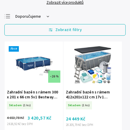
Zobrazit více produktů
Doporučujeme
Nejlevnější
Nejdražší
Nejprodávanější
Akce
Abecedně
–26 %
Zahradní bazén s rámem 300
Zahradní bazén s rámem
x 201 x 66 cm 5v1 Bestway
412x201x122 cm 17v1
56404N
Bestway 56456N
Skladem
(1 ks)
Skladem
(1 ks)
3 420,57 Kč
4 653,78 Kč
24 449 Kč
2 826,92 Kč bez DPH
20 205,79 Kč bez DPH