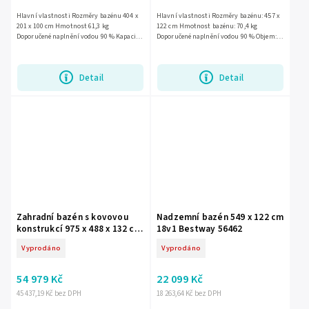
Hlavní vlastnosti Rozměry bazénu 404 x
Hlavní vlastnosti Rozměry bazénu: 457 x
201 x 100 cm Hmotnost 61,3 kg
122 cm Hmotnost bazénu: 70,4 kg
Doporučené naplnění vodou 90 % Kapacita
Doporučené naplnění vodou 90 % Objem:
6 478 litrů Výkon čerpadla 2 006 litrů/hod
16 805 litrů Výkon: 3 785 l/hod Napájení:
Napájení čerpadla 220 -...
220 - 240 V Typ filtru:...
Detail
Detail
Zahradní bazén s kovovou
Nadzemní bazén 549 x 122 cm
konstrukcí 975 x 488 x 132 cm
18v1 Bestway 56462
16v1 INTEX 26378
Vyprodáno
Vyprodáno
54 979 Kč
22 099 Kč
45 437,19 Kč bez DPH
18 263,64 Kč bez DPH