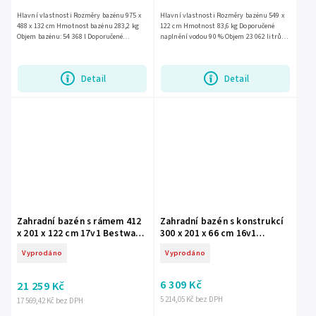
Hlavní vlastnosti Rozměry bazénu 975 x
Hlavní vlastnosti Rozměry bazénu 549 x
488 x 132 cm Hmotnost bazénu 283,2 kg
122 cm Hmotnost 83,6 kg Doporučené
Objem bazénu: 54 368 l Doporučené
naplnění vodou 90 % Objem 23 062 litrů
naplnění vodou 90% Výkon 10 000
Výkon čerpadla 5 678 litrů/hod Napájení
litrů/hod Napájení 220 - 240 V
čerpadla 220 - 240 V...
Detail
Detail
Zahradní bazén s rámem 412
Zahradní bazén s konstrukcí
x 201 x 122 cm 17v1 Bestway
300 x 201 x 66 cm 16v1
56722
Bestway 56404N
Vyprodáno
Vyprodáno
6 309 Kč
21 259 Kč
5 214,05 Kč bez DPH
17 569,42 Kč bez DPH