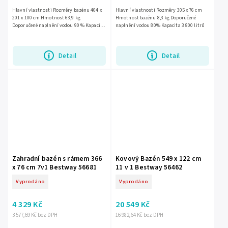
Hlavní vlastnosti Rozměry bazénu 404 x
Hlavní vlastnosti Rozměry 305 x 76 cm
201 x 100 cm Hmotnost 63,9 kg
Hmotnost bazénu 8,3 kg Doporučené
Doporučené naplnění vodou 90 % Kapacita
naplnění vodou 80% Kapacita 3 800 litrů
6 478 litrů Výkon čerpadla 2 006 litrů/hod
Napájení čerpadla 220 -...
Detail
Detail
Zahradní bazén s rámem 366
Kovový Bazén 549 x 122 cm
x 76 cm 7v1 Bestway 56681
11 v 1 Bestway 56462
Vyprodáno
Vyprodáno
4 329 Kč
20 549 Kč
3 577,69 Kč bez DPH
16 982,64 Kč bez DPH