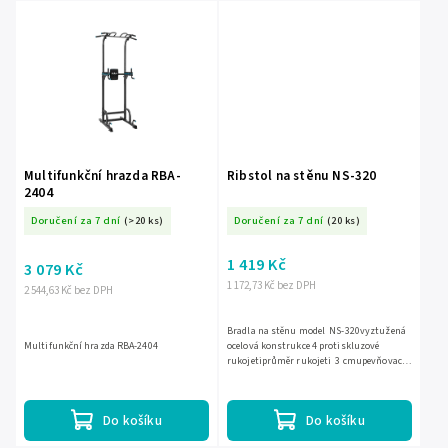
Multifunkční hrazda RBA-
Ribstol na stěnu NS-320
2404
Doručení za 7 dní
(>20 ks)
Doručení za 7 dní
(20 ks)
1 419 Kč
3 079 Kč
1 172,73 Kč bez DPH
2 544,63 Kč bez DPH
Bradla na stěnu model NS-320vyztužená
Multifunkční hrazda RBA-2404
ocelová konstrukce 4 protiskluzové
rukojetiprůměr rukojeti 3 cmupevňovací
sada 4 rozpěrné...
Do košíku
Do košíku