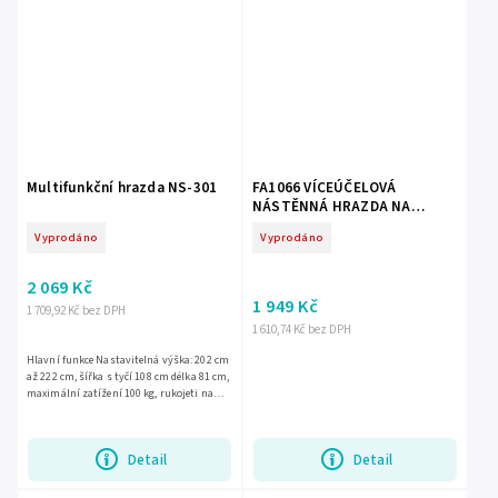
Multifunkční hrazda NS-301
FA1066 VÍCEÚČELOVÁ
NÁSTĚNNÁ HRAZDA NA
CVIČENÍ
Vyprodáno
Vyprodáno
2 069 Kč
1 949 Kč
1 709,92 Kč bez DPH
1 610,74 Kč bez DPH
Hlavní funkce Nastavitelná výška: 202 cm
až 222 cm, šířka s tyčí 108 cm délka 81 cm,
maximální zatížení 100 kg, rukojeti na
tyči z protiskluzové pěny, zajištěné nohy
háčky...
Detail
Detail