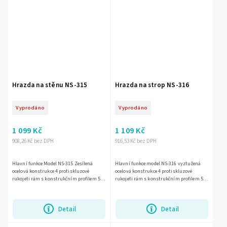
Hrazda na stěnu NS-315
Hrazda na strop NS-316
Vyprodáno
Vyprodáno
1 099 Kč
1 109 Kč
908,26 Kč bez DPH
916,53 Kč bez DPH
Hlavní funkce Model NS-315 Zesílená
Hlavní funkce model NS-316 vyztužená
ocelová konstrukce 4 protiskluzové
ocelová konstrukce 4 protiskluzové
rukojeti rám s konstrukčním profilem 50
rukojeti rám s konstrukčním profilem 50
x 50 mm průměr rukojetí 30 mm...
x 50 mm průměr rukojetí 30 mm
Montážní sada 8 rozpěrných kotev...
Detail
Detail