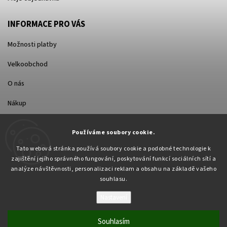
INFORMACE PRO VÁS
Možnosti platby
Velkoobchod
O nás
Nákup
Způsoby dopravy
Používáme soubory cookie.
Tato webová stránka používá soubory cookie a podobné technologie k
zajištění jejího správného fungování, poskytování funkcí sociálních sítí a
analýze návštěvnosti, personalizaci reklam a obsahu na základě vašeho
souhlasu.
Nastavení
Copyright 2026
Pabex.cz
. Všechna práva vyhrazena.
Upravit nastavení cookies
Souhlasím