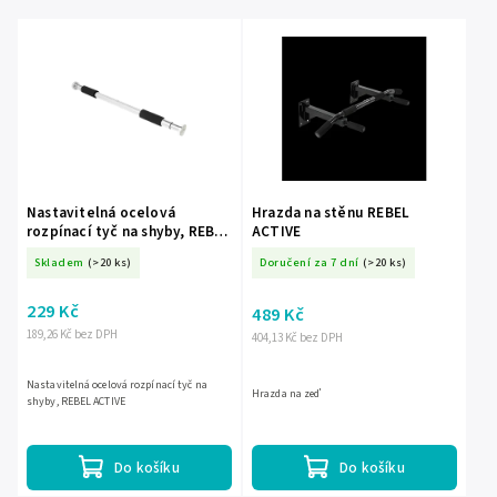
Nejprodávanější
Abecedně
Nastavitelná ocelová
Hrazda na stěnu REBEL
rozpínací tyč na shyby, REBEL
ACTIVE
ACTIVE
Skladem
(>20 ks)
Doručení za 7 dní
(>20 ks)
229 Kč
489 Kč
189,26 Kč bez DPH
404,13 Kč bez DPH
Nastavitelná ocelová rozpínací tyč na
Hrazda na zeď
shyby, REBEL ACTIVE
Do košíku
Do košíku