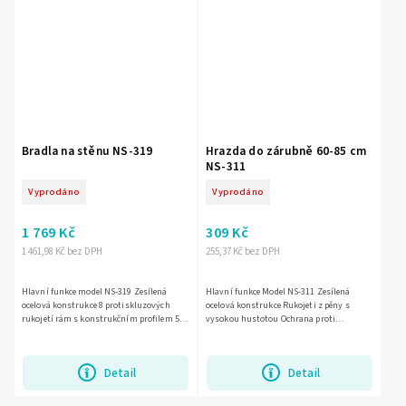
Bradla na stěnu NS-319
Hrazda do zárubně 60-85 cm
NS-311
Vyprodáno
Vyprodáno
1 769 Kč
309 Kč
1 461,98 Kč bez DPH
255,37 Kč bez DPH
Hlavní funkce model NS-319 Zesílená
Hlavní funkce Model NS-311 Zesílená
ocelová konstrukce 8 protiskluzových
ocelová konstrukce Rukojeti z pěny s
rukojetí rám s konstrukčním profilem 50
vysokou hustotou Ochrana proti
x 50 mm průměr rukojetí 30 mm
poškrábání stěny Protiskluzové gumové
Upevňovací sada 8 rozpěrných...
nožičky Hodí se na dveře se šířkou...
Detail
Detail