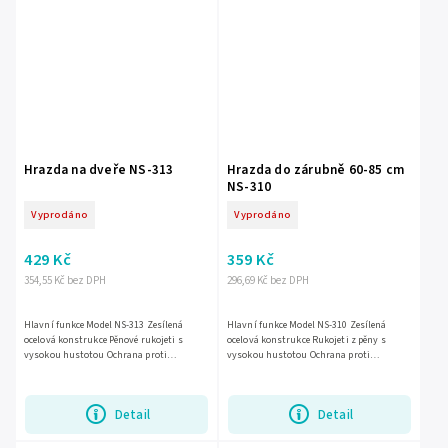
Hrazda na dveře NS-313
Hrazda do zárubně 60-85 cm
NS-310
Vyprodáno
Vyprodáno
429 Kč
359 Kč
354,55 Kč bez DPH
296,69 Kč bez DPH
Hlavní funkce Model NS-313 Zesílená
Hlavní funkce Model NS-310 Zesílená
ocelová konstrukce Pěnové rukojeti s
ocelová konstrukce Rukojeti z pěny s
vysokou hustotou Ochrana proti
vysokou hustotou Ochrana proti
poškrábání stěny Protiskluzovégumové...
poškrábání stěn Protiskluzové gumové
nožičky Vhodné pro dveře o šířce od...
Detail
Detail