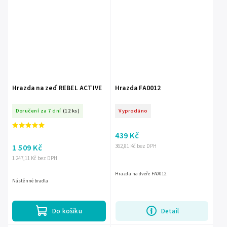
Hrazda na zeď REBEL ACTIVE
Hrazda FA0012
Doručení za 7 dní
(12 ks)
Vyprodáno
439 Kč
1 509 Kč
362,81 Kč bez DPH
1 247,11 Kč bez DPH
Hrazda na dveře FA0012
Nástěnné bradla
Do košíku
Detail