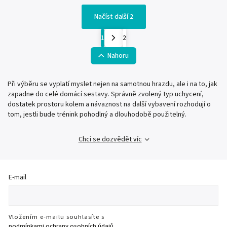
Načíst další 2
1
2
Nahoru
Při výběru se vyplatí myslet nejen na samotnou hrazdu, ale i na to, jak
zapadne do celé domácí sestavy. Správně zvolený typ uchycení,
dostatek prostoru kolem a návaznost na další vybavení rozhodují o
tom, jestli bude trénink pohodlný a dlouhodobě použitelný.
Chci se dozvědět víc
E-mail
Vložením e-mailu souhlasíte s
podmínkami ochrany osobních údajů