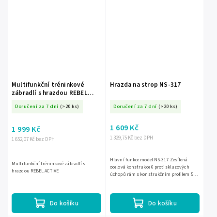
Multifunkční tréninkové
Hrazda na strop NS-317
zábradlí s hrazdou REBEL
ACTIVE
Doručení za 7 dní
(>20 ks)
Doručení za 7 dní
(>20 ks)
1 609 Kč
1 999 Kč
1 329,75 Kč bez DPH
1 652,07 Kč bez DPH
Hlavní funkce model NS-317 Zesílená
Multifunkční tréninkové zábradlí s
ocelová konstrukce 6 protiskluzových
hrazdou REBEL ACTIVE
úchopů rám s konstrukčním profilem 50 x
50 mm průměr úchopů 30 mm...
Do košíku
Do košíku