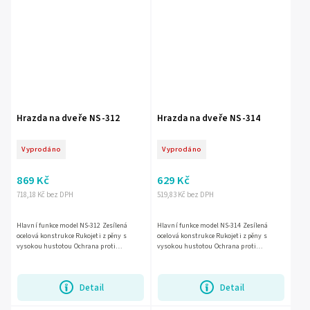
Hrazda na dveře NS-312
Hrazda na dveře NS-314
Vyprodáno
Vyprodáno
869 Kč
629 Kč
718,18 Kč bez DPH
519,83 Kč bez DPH
Hlavní funkce model NS-312 Zesílená
Hlavní funkce model NS-314 Zesílená
ocelová konstrukce Rukojeti z pěny s
ocelová konstrukce Rukojeti z pěny s
vysokou hustotou Ochrana proti
vysokou hustotou Ochrana proti
poškrábání stěn Protiskluzové gumové
poškrábání stěny Protiskluzovégumové
nožičky Vhodné pro dveře se šířkou...
nožky Hodí se na dveře s šířkou...
Detail
Detail