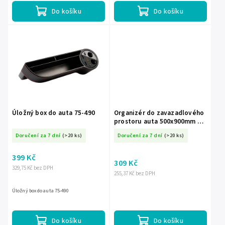
Do košíku
Do košíku
Úložný box do auta 75-490
Organizér do zavazadlového
prostoru auta 500x900mm 8
kapes
Doručení za 7 dní
(>20 ks)
Doručení za 7 dní
(>20 ks)
399 Kč
309 Kč
329,75 Kč bez DPH
255,37 Kč bez DPH
Úložný box do auta 75-490
Do košíku
Do košíku