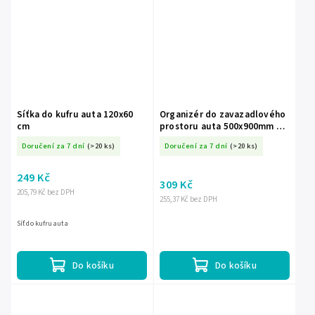
Síťka do kufru auta 120x60
Organizér do zavazadlového
cm
prostoru auta 500x900mm 8
kapes
Doručení za 7 dní
(>20 ks)
Doručení za 7 dní
(>20 ks)
249 Kč
309 Kč
205,79 Kč bez DPH
255,37 Kč bez DPH
Síť do kufru auta
Do košíku
Do košíku