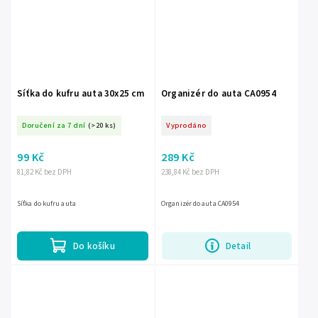
Síťka do kufru auta 30x25 cm
Organizér do auta CA0954
Doručení za 7 dní
(>20 ks)
Vyprodáno
99 Kč
289 Kč
81,82 Kč bez DPH
238,84 Kč bez DPH
Síťka do kufru auta
Organizér do auta CA0954
Do košíku
Detail