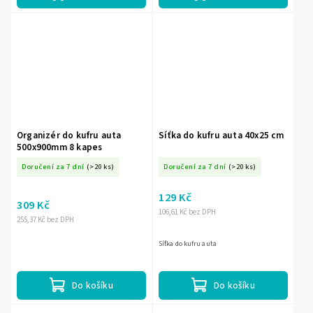
Organizér do kufru auta
Síťka do kufru auta 40x25 cm
500x900mm 8 kapes
Doručení za 7 dní
(>20 ks)
Doručení za 7 dní
(>20 ks)
129 Kč
309 Kč
106,61 Kč bez DPH
255,37 Kč bez DPH
Síťka do kufru auta
Do košíku
Do košíku