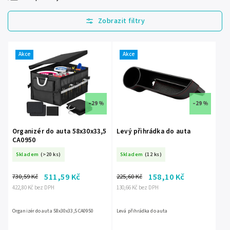
Nejlevnější
Nejdražší
Nejprodávanější
Akce
Akce
Abecedně
–29 %
–29 %
Organizér do auta 58x30x33,5
Levý přihrádka do auta
CA0950
Skladem
(>20 ks)
Skladem
(12 ks)
511,59 Kč
158,10 Kč
730,59 Kč
225,60 Kč
422,80 Kč bez DPH
130,66 Kč bez DPH
Organizér do auta 58x30x33,5 CA0950
Levá přihrádka do auta