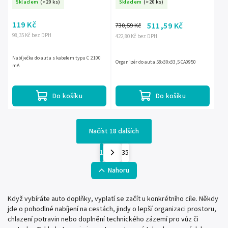
Skladem
(>20 ks)
Skladem
(>20 ks)
119 Kč
511,59 Kč
730,59 Kč
98,35 Kč bez DPH
422,80 Kč bez DPH
Nabíječka do auta s kabelem typu C 2100
Organizér do auta 58x30x33,5 CA0950
mA
Do košíku
Do košíku
Načíst 18 dalších
1
35
Nahoru
Když vybíráte auto doplňky, vyplatí se začít u konkrétního cíle. Někdy
jde o pohodlné nabíjení na cestách, jindy o lepší organizaci prostoru,
chlazení potravin nebo doplnění technického zázemí pro vůz či