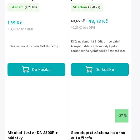
Skladem
(>20 ks)
Skladem
(>20 ks)
48,73 Kč
60,65 Kč
139 Kč
40,27 Kč bez DPH
114,88 Kč bez DPH
Klíče na demontáž rádiaUniverzální
Držák na mobil na sklo KM1368 černý
kompatibilita s automobily Opel a
FordSnadné a rychlé použití bez poškození
interiéruVyrobeno z kvalitního materiálu
pro dlouhou...
Do košíku
Do košíku
–27 %
Alkohol tester DA 8500E +
Samolepicí záclona na okno
náústky
auta žirafa