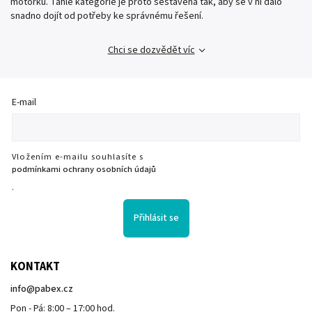
motorku. Tahle kategorie je proto sestavená tak, aby se v ní dalo
snadno dojít od potřeby ke správnému řešení.
Chci se dozvědět víc
E-mail
Vložením e-mailu souhlasíte s
podmínkami ochrany osobních údajů
.
Přihlásit se
KONTAKT
info
@
pabex.cz
Pon - Pá: 8:00 – 17:00 hod.