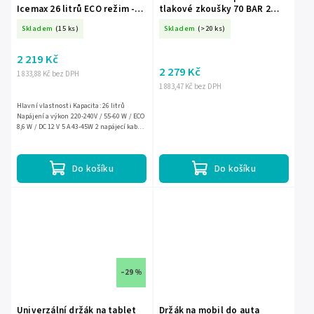
Icemax 26 litrů ECO režim -
tlakové zkoušky 70 BAR 2
modrá
ventily 13 ml nádrž na vodu
Skladem
(15 ks)
Skladem
(>20 ks)
2 219 Kč
2 279 Kč
1 833,88 Kč bez DPH
1 883,47 Kč bez DPH
Hlavní vlastnosti Kapacita: 26 litrů
Napájení a výkon 220-240V / 55-60 W / ECO
8,6 W / DC 12 V 5 A 43-45W 2 napájecí kabely
v sadě: 240 V a 12 V délka kabelu 12 V - 2 m...
Do košíku
Do košíku
–29 %
Univerzální držák na tablet
Držák na mobil do auta