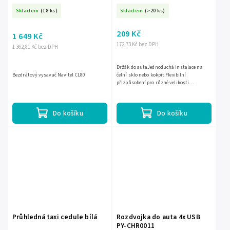
Skladem
(18 ks)
Skladem
(>20 ks)
209 Kč
1 649 Kč
172,73 Kč bez DPH
1 362,81 Kč bez DPH
Držák do autaJednoduchá instalace na
Bezdrátový vysavač Navitel CL80
čelní sklo nebo kokpit.Flexibilní
přizpůsobení pro různé velikosti
zařízení.Stabilní uchycení pro bezpečnou
jízdu.Možnost otáčení o 360...
Do košíku
Do košíku
Průhledná taxi cedule bílá
Rozdvojka do auta 4x USB
PY-CHR0011