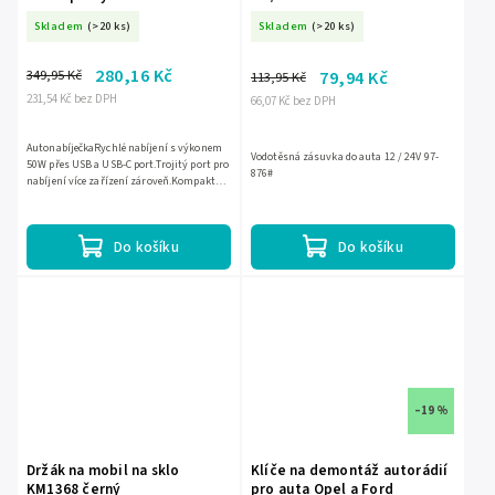
Skladem
(>20 ks)
Skladem
(>20 ks)
280,16 Kč
349,95 Kč
79,94 Kč
113,95 Kč
231,54 Kč bez DPH
66,07 Kč bez DPH
AutonabíječkaRychlé nabíjení s výkonem
Vodotěsná zásuvka do auta 12 / 24V 97-
50W přes USB a USB-C port.Trojitý port pro
876#
nabíjení více zařízení zároveň.Kompaktní
design pro pohodlné použití v
autě.Kompatibilita s...
Do košíku
Do košíku
–19 %
Držák na mobil na sklo
Klíče na demontáž autorádií
KM1368 černý
pro auta Opel a Ford