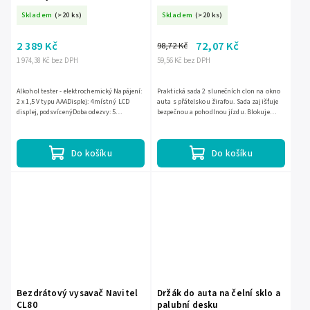
Skladem
(>20 ks)
Skladem
(>20 ks)
2 389 Kč
72,07 Kč
98,72 Kč
1 974,38 Kč bez DPH
59,56 Kč bez DPH
Alkohol tester - elektrochemický Napájení:
Praktická sada 2 slunečních clon na okno
2 x 1,5 V typu AAADisplej: 4místný LCD
auta s přátelskou žirafou. Sada zajišťuje
displej, podsvícenýDoba odezvy: 5
bezpečnou a pohodlnou jízdu. Blokuje
sekundKalibrace: každých 12 měsíců nebo
sluneční paprsky a zabraňuje přehřívání
po 500...
auta. Jednoduchá...
Do košíku
Do košíku
Bezdrátový vysavač Navitel
Držák do auta na čelní sklo a
CL80
palubní desku