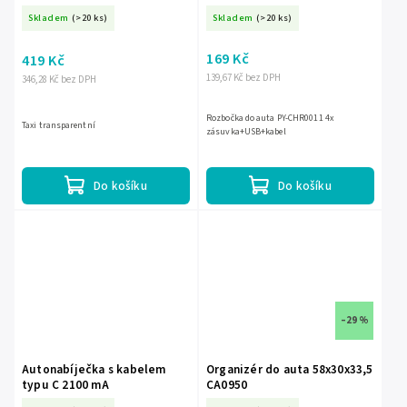
Skladem
(>20 ks)
Skladem
(>20 ks)
169 Kč
419 Kč
139,67 Kč bez DPH
346,28 Kč bez DPH
Rozbočka do auta PY-CHR0011 4x
Taxi transparentní
zásuvka+USB+kabel
Do košíku
Do košíku
–29 %
Autonabíječka s kabelem
Organizér do auta 58x30x33,5
typu C 2100 mA
CA0950