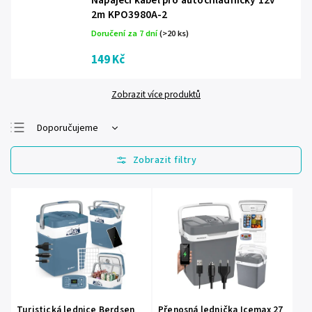
Napájecí kabel pro autochladničky 12v
2m KPO3980A-2
Doručení za 7 dní
(>20 ks)
149 Kč
Zobrazit více produktů
Doporučujeme
Nejlevnější
Nejdražší
Nejprodávanější
Abecedně
Turistická lednice Berdsen
Přenosná lednička Icemax 27