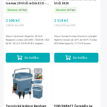
Icemax 29 litrů režim ECO -
litrů 3820
modrá
Skladem
(17 ks)
Skladem
(17 ks)
2 299 Kč
2 319 Kč
1 900 Kč bez DPH
1 916,53 Kč bez DPH
Hlavní vlastnosti Kapacita: 29 litrů
Hlavní funkce Funkce chlazení a vytápění
Napájení a výkon 220-240V / 55-60 W / ECO
Teplotní rozsah od -18 °C do +65 °C Funkce
8,6 W / DC 12 V 5 A 43-45 W 2 napájecí
ECO Velká kapacita / 27 litrů Vysoce
kabely v balení: 240 V a 12 V délka kabelu 12
kvalitní pěnová izolace...
V - 2 m...
Do košíku
Do košíku
Turistická lednice Berdsen
FORCEKRAFT Čerpadlo na