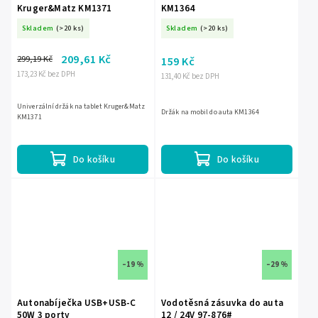
Kruger&Matz KM1371
KM1364
Skladem
(>20 ks)
Skladem
(>20 ks)
209,61 Kč
299,19 Kč
159 Kč
173,23 Kč bez DPH
131,40 Kč bez DPH
Univerzální držák na tablet Kruger&Matz
Držák na mobil do auta KM1364
KM1371
Do košíku
Do košíku
–19 %
–29 %
Autonabíječka USB+USB-C
Vodotěsná zásuvka do auta
50W 3 porty
12 / 24V 97-876#