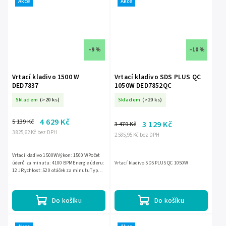
Akce
Akce
–9 %
–10 %
Vrtací kladivo 1500 W
Vrtací kladivo SDS PLUS QC
DED7837
1050W DED7852QC
Skladem
(>20 ks)
Skladem
(>20 ks)
4 629 Kč
5 139 Kč
3 129 Kč
3 479 Kč
3 825,62 Kč bez DPH
2 585,95 Kč bez DPH
Vrtací kladivo 1500WVýkon: 1500 WPočet
úderů za minutu: 4100 BPMEnergie úderu:
Vrtací kladivo SDS PLUS QC 1050W
12 JRychlost: 520 otáček za minutuTyp
upínací hlavy: SDS-MAXHmotnost: 6,8 kg
Do košíku
Do košíku