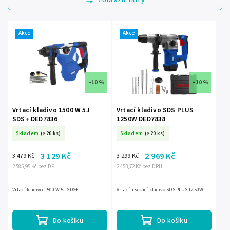
Nejdražší
Nejprodávanější
Akce
Akce
Abecedně
–10 %
–10 %
Vrtací kladivo 1500 W 5J
Vrtací kladivo SDS PLUS
SDS+ DED7836
1250W DED7838
Skladem
(>20 ks)
Skladem
(>20 ks)
3 129 Kč
2 969 Kč
3 479 Kč
3 299 Kč
2 585,95 Kč bez DPH
2 453,72 Kč bez DPH
Vrtací kladivo 1500 W 5J SDS+
Vrtací a sekací kladivo SDS PLUS 1250W
Do košíku
Do košíku