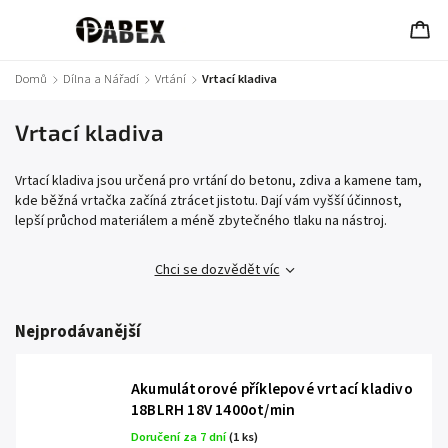
Domů
/
Dílna a Nářadí
/
Vrtání
/
Vrtací kladiva
Vrtací kladiva
Vrtací kladiva jsou určená pro vrtání do betonu, zdiva a kamene tam,
kde běžná vrtačka začíná ztrácet jistotu. Dají vám vyšší účinnost,
lepší průchod materiálem a méně zbytečného tlaku na nástroj.
Chci se dozvědět víc
Nejprodávanější
Akumulátorové příklepové vrtací kladivo
18BLRH 18V 1400ot/min
Doručení za 7 dní
(1 ks)