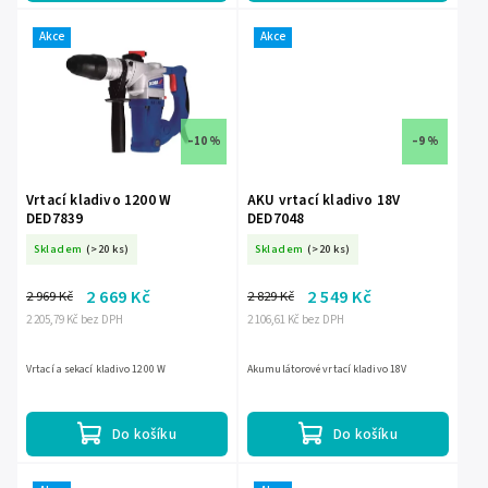
Akce
Akce
–10 %
–9 %
Vrtací kladivo 1200 W
AKU vrtací kladivo 18V
DED7839
DED7048
Skladem
(>20 ks)
Skladem
(>20 ks)
2 669 Kč
2 549 Kč
2 969 Kč
2 829 Kč
2 205,79 Kč bez DPH
2 106,61 Kč bez DPH
Vrtací a sekací kladivo 1200 W
Akumulátorové vrtací kladivo 18V
Do košíku
Do košíku