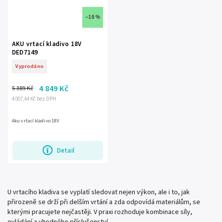
–10 %
AKU vrtací kladivo 18V
DED7149
Vyprodáno
4 849 Kč
5 389 Kč
4 007,44 Kč bez DPH
Aku vrtací kladivo 18V
Detail
U vrtacího kladiva se vyplatí sledovat nejen výkon, ale i to, jak
přirozeně se drží při delším vrtání a zda odpovídá materiálům, se
kterými pracujete nejčastěji. V praxi rozhoduje kombinace síly,