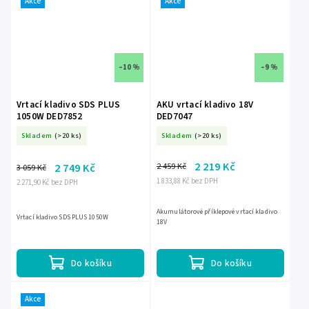
Akce
Akce
–10 %
–9 %
Vrtací kladivo SDS PLUS
AKU vrtací kladivo 18V
1050W DED7852
DED7047
Skladem
(>20 ks)
Skladem
(>20 ks)
2 219 Kč
2 459 Kč
2 749 Kč
3 059 Kč
1 833,88 Kč bez DPH
2 271,90 Kč bez DPH
Akumulátorové příklepové vrtací kladivo
Vrtací kladivo SDS PLUS 1050W
18V
Do košíku
Do košíku
Akce