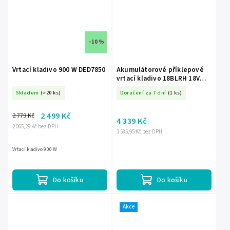
–10 %
Vrtací kladivo 900 W DED7850
Akumulátorové příklepové
vrtací kladivo 18BLRH 18V
1400ot/min
Skladem
(>20 ks)
Doručení za 7 dní
(1 ks)
2 499 Kč
2 779 Kč
4 339 Kč
2 065,29 Kč bez DPH
3 585,95 Kč bez DPH
Vrtací kladivo 900 W
Do košíku
Do košíku
Akce