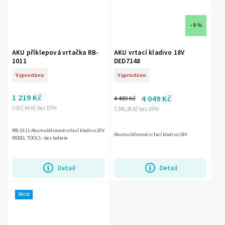
–9 %
AKU příklepová vrtačka RB-
AKU vrtací kladivo 18V
1011
DED7148
Vyprodáno
Vyprodáno
1 219 Kč
4 049 Kč
4 489 Kč
1 007,44 Kč bez DPH
3 346,28 Kč bez DPH
RB-1011 Akumulátorové vrtací kladivo 20V
Akumulátorové vrtací kladivo 18V
REBEL TOOLS - bez baterie
Detail
Detail
Akce