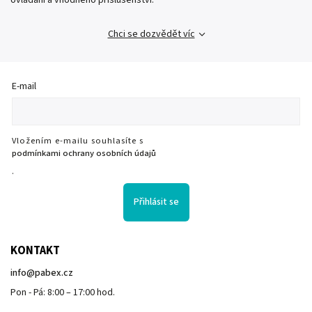
ovládání a vhodného příslušenství.
Chci se dozvědět víc
E-mail
Vložením e-mailu souhlasíte s
podmínkami ochrany osobních údajů
.
Přihlásit se
KONTAKT
info
@
pabex.cz
Pon - Pá: 8:00 – 17:00 hod.