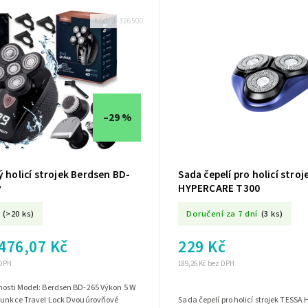
Kód:
J-326500
–29 %
ý holicí strojek Berdsen BD-
Sada čepelí pro holicí stro
ý
HYPERCARE T300
(>20 ks)
Doručení za 7 dní
(3 ks)
476,07 Kč
229 Kč
 DPH
189,26 Kč bez DPH
-265 Výkon 5 W
 Funkce Travel Lock Dvouúrovňové
Sada čepelí pro holicí strojek TESS