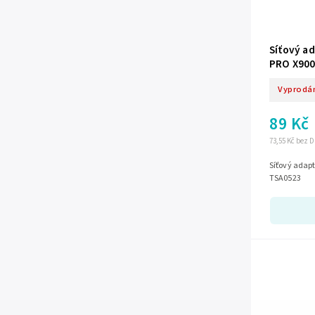
Síťový ad
PRO X900
Vyprodá
89 Kč
73,55 Kč bez 
Síťový adapt
TSA0523