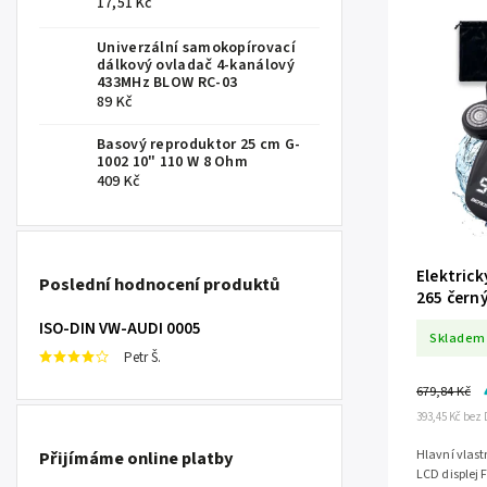
17,51 Kč
Univerzální samokopírovací
dálkový ovladač 4-kanálový
433MHz BLOW RC-03
89 Kč
Basový reproduktor 25 cm G-
1002 10" 110 W 8 Ohm
409 Kč
Elektrick
Poslední hodnocení produktů
265 čern
ISO-DIN VW-AUDI 0005
Skladem
Petr Š.
679,84 Kč
393,45 Kč bez
Přijímáme online platby
Hlavní vlastnosti Model: Berdsen BD
LCD displej