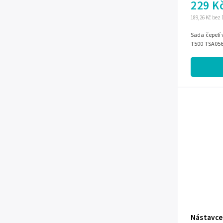
229 K
189,26 Kč bez
Sada čepelí 
T500 TSA05
Nástavce 