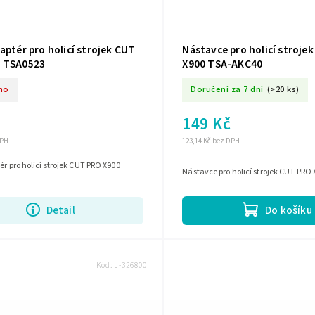
aptér pro holicí strojek CUT
Nástavce pro holicí stroje
 TSA0523
X900 TSA-AKC40
no
Doručení za 7 dní
(>20 ks)
149 Kč
DPH
123,14 Kč bez DPH
ér pro holicí strojek CUT PRO X900
Nástavce pro holicí strojek CUT PR
Detail
Do košíku
Kód:
J-326800