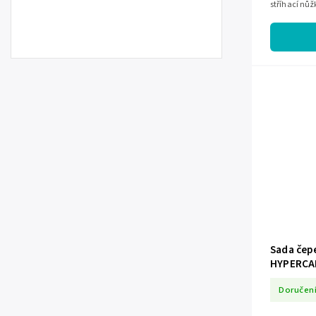
stříhací nůž
hlavic 3 kus
Sada čepe
HYPERCA
Doručení