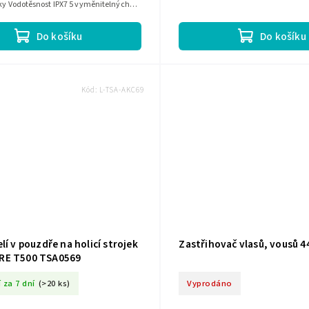
ky Vodotěsnost IPX7 5 vyměnitelných
y hřebenových...
Do košíku
Do košíku
Kód:
L-TSA-AKC69
lí v pouzdře na holicí strojek
Zastřihovač vlasů, vousů 4
RE T500 TSA0569
 za 7 dní
(>20 ks)
Vyprodáno