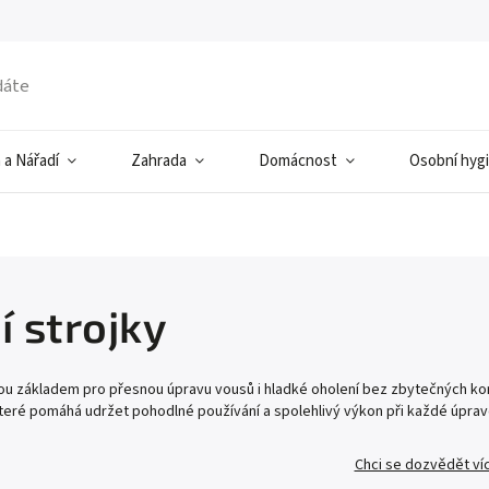
 a Nářadí
Zahrada
Domácnost
Osobní hyg
í strojky
jsou základem pro přesnou úpravu vousů i hladké oholení bez zbytečných komp
které pomáhá udržet pohodlné používání a spolehlivý výkon při každé úprav
Chci se dozvědět ví