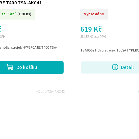
RE T400 TSA-AKC41
 za 7 dní
(>20 ks)
Vyprodáno
č
619 Kč
 DPH
511,57 Kč bez DPH
 holicí strojek HYPERCARE T400 TSA-
TSA0569 Holicí strojek TEESA HYPER
Do košíku
Detail
Kód:
L-TSA-AKC43