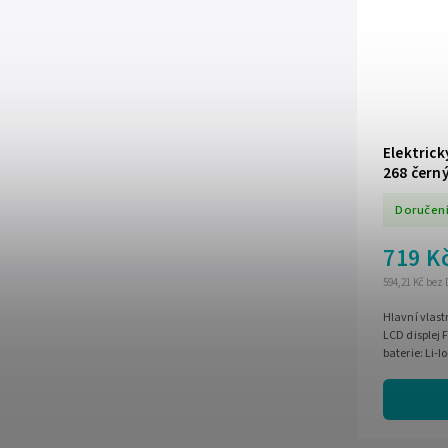
Elektrick
268 čern
Doručení
719 K
594,21 Kč bez
Hlavní vlastnosti Model: Berdsen BD
LCD displej 
baterie: Li-
3 h Doba nabí