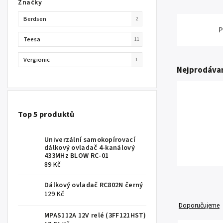
Značky
Berdsen
2
P
Teesa
11
Vergionic
1
Nejprodávan
Top 5 produktů
Univerzální samokopírovací
dálkový ovladač 4-kanálový
433MHz BLOW RC-01
89 Kč
Dálkový ovladač RC802N černý
129 Kč
Doporučujeme
MPAS112A 12V relé (3FF121HST)