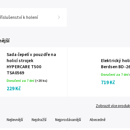
říslušenství k holení
ější
Sada čepelí v pouzdře na
holicí strojek
Elektrický holi
HYPERCARE T500
Berdsen BD-26
TSA0569
Doručení za 7 dní
Doručení za 7 dní
(>20 ks)
719 Kč
229 Kč
Zobrazit více produk
Nejlevnější
Nejdražší
Nejprodávanější
Abecedně