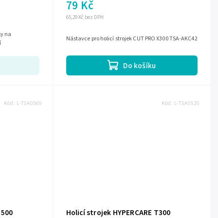
79 Kč
65,29 Kč bez DPH
sy na
Nástavce pro holicí strojek CUT PRO X300 TSA-AKC42
í
Do košíku
Kód:
L-TSA0569
Kód:
L-TSA0520
T500
Holicí strojek HYPERCARE T300