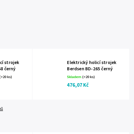
cí strojek
Elektrický holicí strojek
8 černý
Berdsen BD-265 černý
(>20 ks)
Skladem
(>20 ks)
476,07 Kč
tů