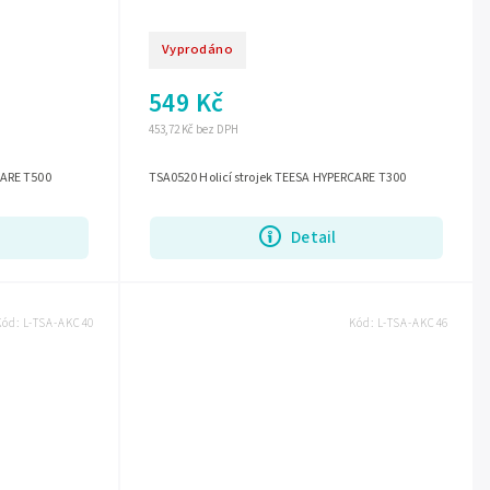
Vyprodáno
549 Kč
453,72 Kč bez DPH
CARE T500
TSA0520 Holicí strojek TEESA HYPERCARE T300
Detail
Kód:
L-TSA-AKC40
Kód:
L-TSA-AKC46