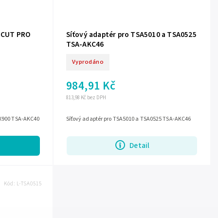
k CUT PRO
Síťový adaptér pro TSA5010 a TSA0525
TSA-AKC46
Vyprodáno
984,91 Kč
813,98 Kč bez DPH
O X900 TSA-AKC40
Síťový adaptér pro TSA5010 a TSA0525 TSA-AKC46
Detail
Kód:
L-TSA0515