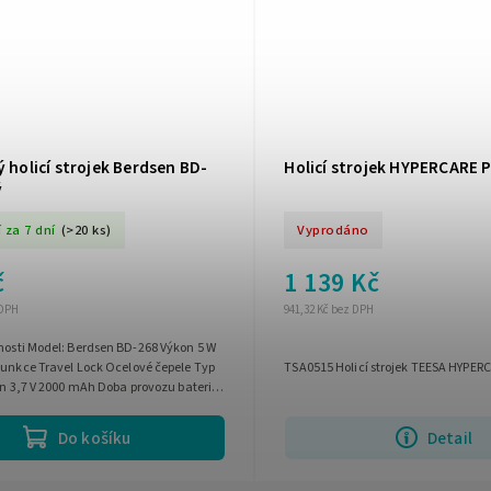
ý holicí strojek Berdsen BD-
Holicí strojek HYPERCARE
ý
 za 7 dní
(>20 ks)
Vyprodáno
č
1 139 Kč
 DPH
941,32 Kč bez DPH
-268 Výkon 5 W
Funkce Travel Lock Ocelové čepele Typ
TSA0515 Holicí strojek TEESA HYPER
Ion 3,7 V 2000 mAh Doba provozu baterie:
jení: 1,5...
Do košíku
Detail