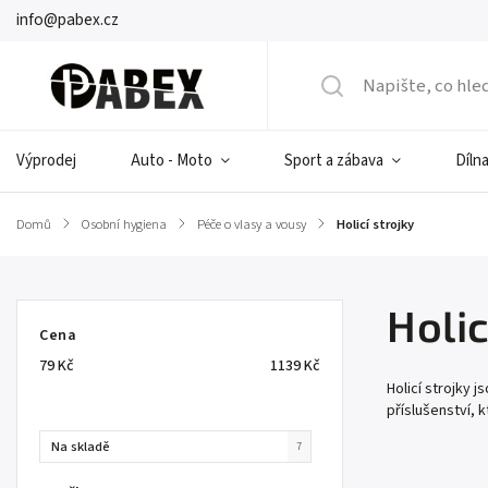
info@pabex.cz
Výprodej
Auto - Moto
Sport a zábava
Dílna
Domů
/
Osobní hygiena
/
Péče o vlasy a vousy
/
Holicí strojky
Holic
Cena
79
Kč
1139
Kč
Holicí strojky 
příslušenství, 
Na skladě
7