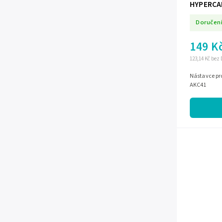
HYPERCA
Doručení
149 K
123,14 Kč bez
Nástavce pro
AKC41