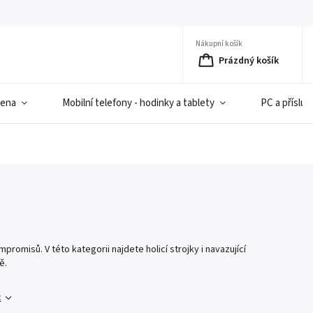
Nákupní košík
Prázdný košík
iena
Mobilní telefony - hodinky a tablety
PC a přísluš
romisů. V této kategorii najdete holicí strojky i navazující
ě.
c