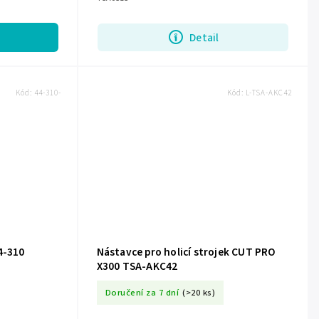
Detail
Kód:
44-310-
Kód:
L-TSA-AKC42
4-310
Nástavce pro holicí strojek CUT PRO
X300 TSA-AKC42
Doručení za 7 dní
(>20 ks)