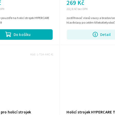
č
269 Kč
 DPH
222,31 Kč bez DPH
v pouzdře na holicí strojek HYPERCARE
zastřihovač vlasů vousy a bradavla
69
hlavěvlasy po celém tělekotletyoboč
Do košíku
Detail
Kód:
L-TSA-AKC41
pro holicí strojek
Holicí strojek HYPERCARE 