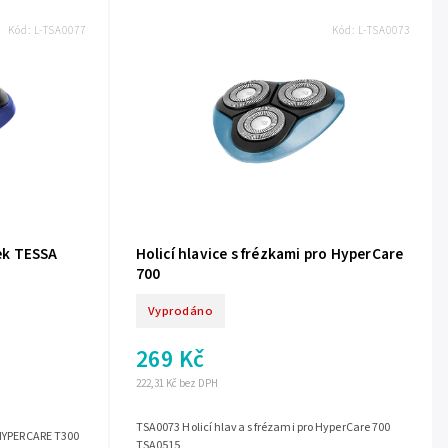
Kód:
L-TSA0077
Kód:
L-TSA0073
jek TESSA
Holicí hlavice s frézkami pro HyperCare
700
Vyprodáno
269 Kč
222,31 Kč bez DPH
TSA0073 Holicí hlava s frézami pro HyperCare 700
A HYPERCARE T300
TSA0515