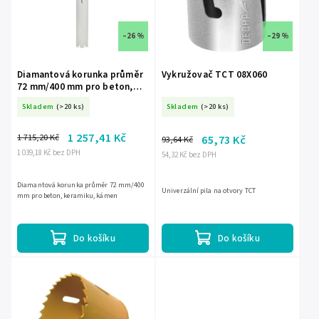
–26 %
–29 %
Diamantová korunka průměr
Vykružovač TCT 08X060
72 mm/400 mm pro beton,
keramiku, kámen HW4072
Skladem
(>20 ks)
Skladem
(>20 ks)
1 257,41 Kč
1 715,20 Kč
65,73 Kč
93,64 Kč
1 039,18 Kč bez DPH
54,32 Kč bez DPH
Diamantová korunka průměr 72 mm/400
Univerzální pila na otvory TCT
mm pro beton, keramiku, kámen
Do košíku
Do košíku