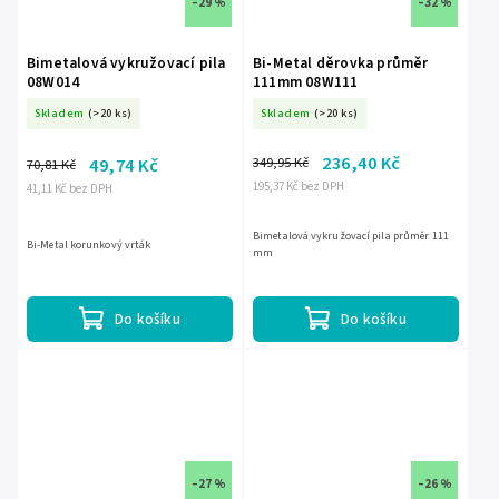
–29 %
–32 %
Bimetalová vykružovací pila
Bi-Metal děrovka průměr
08W014
111mm 08W111
Skladem
(>20 ks)
Skladem
(>20 ks)
236,40 Kč
349,95 Kč
49,74 Kč
70,81 Kč
195,37 Kč bez DPH
41,11 Kč bez DPH
Bimetalová vykružovací pila průměr 111
Bi-Metal korunkový vrták
mm
Do košíku
Do košíku
–27 %
–26 %