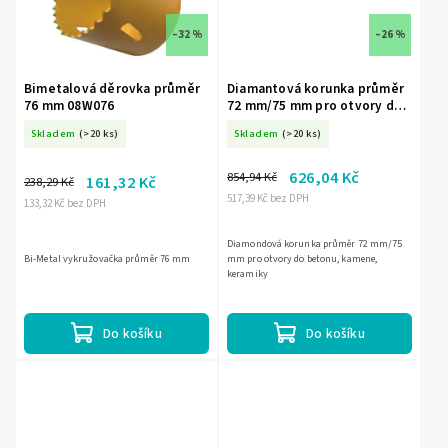
–32 %
–26 %
Bimetalová děrovka průměr
Diamantová korunka průměr
76 mm 08W076
72 mm/75 mm pro otvory do
betonu, kamene, keramiky
Skladem
(>20 ks)
Skladem
(>20 ks)
H1239
626,04 Kč
854,94 Kč
161,32 Kč
238,29 Kč
517,39 Kč bez DPH
133,32 Kč bez DPH
Diamondová korunka průměr 72 mm/75
Bi-Metal vykružovačka průměr 76 mm
mm pro otvory do betonu, kamene,
keramiky
Do košíku
Do košíku