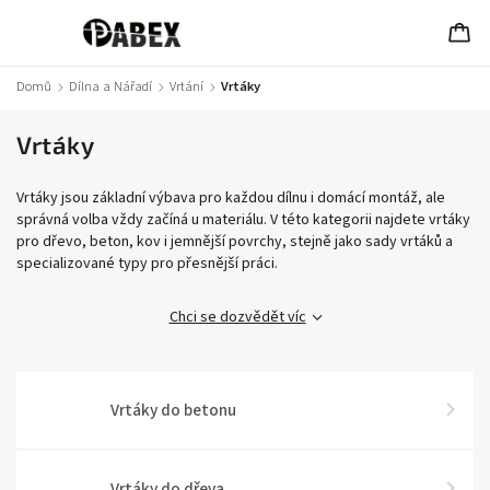
Domů
/
Dílna a Nářadí
/
Vrtání
/
Vrtáky
Vrtáky
Vrtáky jsou základní výbava pro každou dílnu i domácí montáž, ale
správná volba vždy začíná u materiálu. V této kategorii najdete vrtáky
pro dřevo, beton, kov i jemnější povrchy, stejně jako sady vrtáků a
specializované typy pro přesnější práci.
Chci se dozvědět víc
Vrtáky do betonu
Vrtáky do dřeva