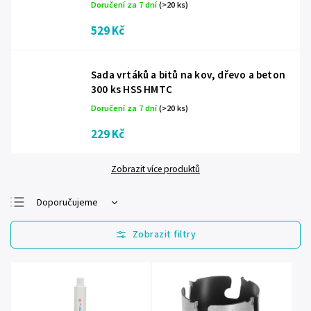
Doručení za 7 dní
(>20 ks)
529 Kč
Sada vrtáků a bitů na kov, dřevo a beton
300 ks HSS HMTC
Doručení za 7 dní
(>20 ks)
229 Kč
Zobrazit více produktů
Doporučujeme
Nejlevnější
Nejdražší
Nejprodávanější
Abecedně