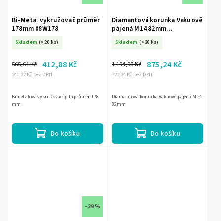
Bi-Metal vykružovač průměr
Diamantová korunka Vakuově
178mm 08W178
pájená M14 82mm
DED1592S82
Skladem
(>20 ks)
Skladem
(>20 ks)
412,88 Kč
875,24 Kč
565,64 Kč
1 194,98 Kč
341,22 Kč bez DPH
723,34 Kč bez DPH
Bimetalová vykružovací pila průměr 178
Diamantová korunka Vakuově pájená M14
mm
82mm
Do košíku
Do košíku
–29 %