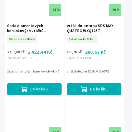
–28 %
–29 %
Sada diamantových
vrták do betonu SDS MAX
korunkových vrtáků
QUATRO WXQ1257
DED1592SZ04
Skladem
(>20 ks)
Skladem
(>20 ks)
2 422,44 Kč
280,67 Kč
3 407,80 Kč
400,70 Kč
2 002,02 Kč bez DPH
231,96 Kč bez DPH
Sada diamantových korunkových vrtáků
vrták do betonu SDS MAX QUATRO
Do košíku
Do košíku