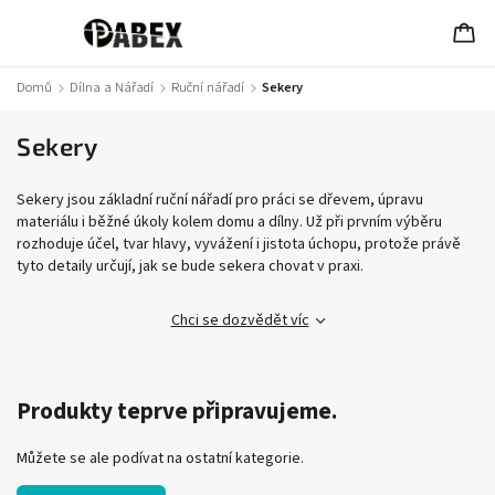
Domů
/
Dílna a Nářadí
/
Ruční nářadí
/
Sekery
Sekery
Sekery jsou základní ruční nářadí pro práci se dřevem, úpravu
materiálu i běžné úkoly kolem domu a dílny. Už při prvním výběru
rozhoduje účel, tvar hlavy, vyvážení i jistota úchopu, protože právě
tyto detaily určují, jak se bude sekera chovat v praxi.
Chci se dozvědět víc
Produkty teprve připravujeme.
Můžete se ale podívat na ostatní kategorie.