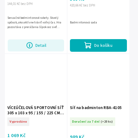
144,01 Kč bez DPH
420,66 Kč bez DPH
Senzačné bedmintonové rakety. Skvelý
spôsob, ako aktívne tráviť voľný čas. Hra
Badmintonová sada
pozostáva z prerážania šípok cez sieť
pomocou rakiet. Sada obsahuje: 2 rakety, 2
perové šípky,...
Detail
Do košíku
VÍCEÚČELOVÁ SPORTOVNÍ SÍŤ
Síť na badminton RBA-4105
305 x 103 x 95 / 155 / 225 CM
*7529
Vyprodáno
Doručení za 7 dní
(>20 ks)
1 069 Kč
989 Kč