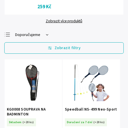
259 Kč
Zobrazit více produktů
Doporučujeme
Nejlevnější
Nejdražší
Nejprodávanější
Abecedně
KG0008 SOUPRAVA NA
Speedball NS-499 Neo-Sport
BADMINTON
Skladem
(>20 ks)
Doručení za 7 dní
(>20 ks)