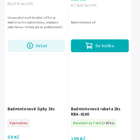
883,47 Kč bez DPH
817,36 Kč bez DPH
Univerzální multifunkční síť 3v1 je
ideální na hru badmintonu, volejbalu
Badmintonová síť
nebo tenisu. Určená jak na profesionální
hru, tak i na rekreační hraní na každé
úrovni. Síť je možné...
Detail
Do košíku
Badmintonové šipky 3ks
Badmintonová raketa 2ks
RBA-4100
Vyprodáno
Doručení za 7 dní
(>20 ks)
59 Kč
109 Kč