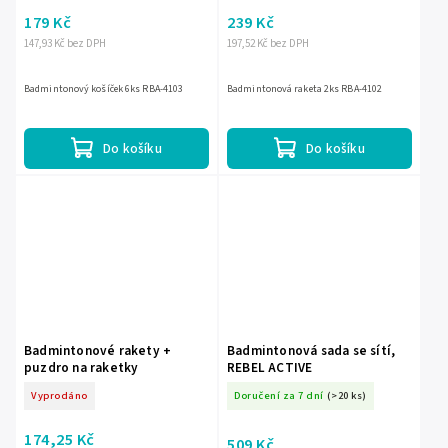
179 Kč
239 Kč
147,93 Kč bez DPH
197,52 Kč bez DPH
Badmintonový košíček 6ks RBA-4103
Badmintonová raketa 2ks RBA-4102
Do košíku
Do košíku
Badmintonové rakety +
Badmintonová sada se sítí,
puzdro na raketky
REBEL ACTIVE
Vyprodáno
Doručení za 7 dní
(>20 ks)
174,25 Kč
509 Kč