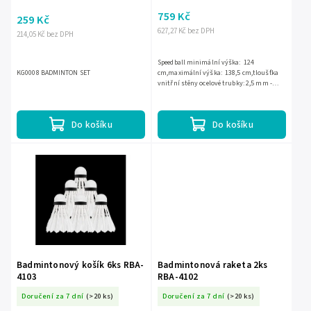
759 Kč
259 Kč
627,27 Kč bez DPH
214,05 Kč bez DPH
Speedball minimální výška: 124
KG0008 BADMINTON SET
cm,maximální výška: 138,5 cm,tloušťka
vnitřní stěny ocelové trubky: 2,5 mm -
velmi odolná!,dvě 36 cm dlouhé palety v
ceně -...
Do košíku
Do košíku
Badmintonový košík 6ks RBA-
Badmintonová raketa 2ks
4103
RBA-4102
Doručení za 7 dní
(>20 ks)
Doručení za 7 dní
(>20 ks)