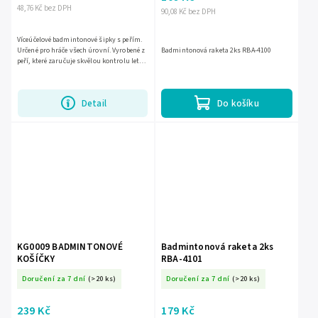
48,76 Kč bez DPH
90,08 Kč bez DPH
Víceúčelové badmintonové šipky s peřím.
Určené pro hráče všech úrovní. Vyrobené z
Badmintonová raketa 2ks RBA-4100
peří, které zaručuje skvělou kontrolu letu.
Sada obsahuje: 3 kusy šipek. Výška šipky:
8,5 cm....
Detail
Do košíku
KG0009 BADMINTONOVÉ
Badmintonová raketa 2ks
KOŠÍČKY
RBA-4101
Doručení za 7 dní
(>20 ks)
Doručení za 7 dní
(>20 ks)
239 Kč
179 Kč