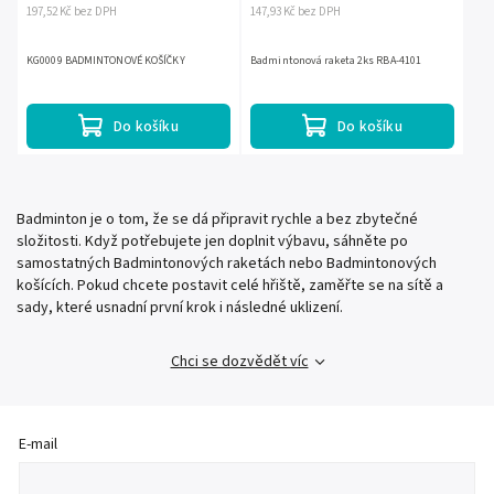
197,52 Kč bez DPH
147,93 Kč bez DPH
KG0009 BADMINTONOVÉ KOŠÍČKY
Badmintonová raketa 2ks RBA-4101
Do košíku
Do košíku
Badminton je o tom, že se dá připravit rychle a bez zbytečné
složitosti. Když potřebujete jen doplnit výbavu, sáhněte po
samostatných Badmintonových raketách nebo Badmintonových
košících. Pokud chcete postavit celé hřiště, zaměřte se na sítě a
sady, které usnadní první krok i následné uklizení.
Chci se dozvědět víc
E-mail