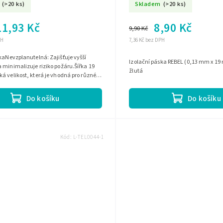
(>20 ks)
Skladem
(>20 ks)
11,93 Kč
8,90 Kč
9,90 Kč
PH
7,36 Kč bez DPH
kaNevzplanutelná: Zajišťuje vyšší
Izolační páska REBEL (0,13 mm x 19
 minimalizuje riziko požáru.Šířka 19
žlutá
á velikost, která je vhodná pro různé
lka 20 m: Umožňuje...
Do košíku
Do košíku
Kód:
L-TEL0044-1