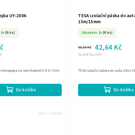
ojka UY-2006
TESA izolační páska do aut
15m/15mm
(>20 ks)
Skladem
(>20 ks)
Kč
42,64 Kč
60,65 Kč
PH
35,24 Kč bez DPH
ychlospojka na sání kabelů 0,4-0,7mm
TESA izolační páska do auta 15m/
Do košíku
Do košíku
Kód:
L-ZLA0409