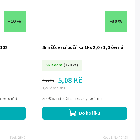
–10 %
–30 %
#102
Smršťovací bužírka 1ks 2,0 / 1,0 černá
Skladem
(>20 ks)
5,08 Kč
7,36 Kč
4,20 Kč bez DPH
x19x10 bílá
Smršťovací bužírka 1ks 2.0 / 1.0 černá
Do košíku
Kód:
2840-
Kód:
L-NAR0428