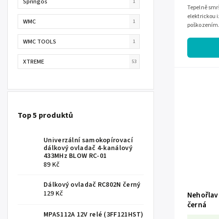
Springos
1
Tepelně smrš
elektrickou
WMC
1
poškozením.P
velikosti vod
WMC TOOLS
1
XTREME
53
Top 5 produktů
Univerzální samokopírovací
dálkový ovladač 4-kanálový
433MHz BLOW RC-01
89 Kč
Dálkový ovladač RC802N černý
129 Kč
Nehořlav
černá
MPAS112A 12V relé (3FF121HST)