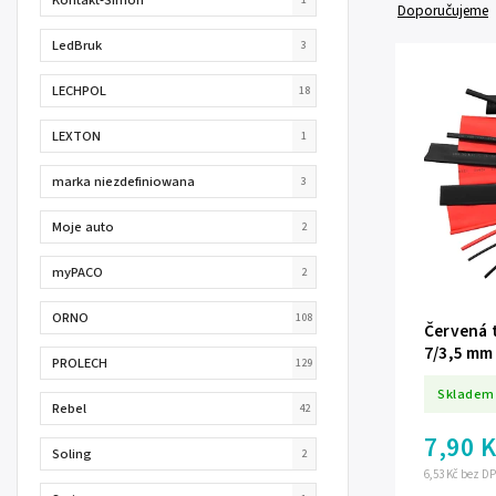
Doporučujeme
LedBruk
3
LECHPOL
18
LEXTON
1
marka niezdefiniowana
3
Moje auto
2
myPACO
2
ORNO
108
Červená 
7/3,5 mm
PROLECH
129
Skladem
Rebel
42
7,90 
Soling
2
6,53 Kč bez D