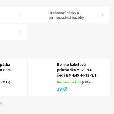
Utahovací pásky a
termosrážecí bužírky
 páska
Bemko kabelová
m x 5m
průchodka M32 IP68
šedá BM-E45-M-32-S/1
(>20 ks)
Doručení za 7 dní
(>20 ks)
19 Kč
tů