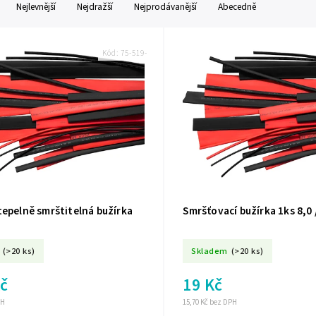
Nejlevnější
Nejdražší
Nejprodávanější
Abecedně
Kód:
75-519-
tepelně smrštitelná bužírka
Smršťovací bužírka 1ks 8,0 
(>20 ks)
Skladem
(>20 ks)
Kč
19 Kč
PH
15,70 Kč bez DPH