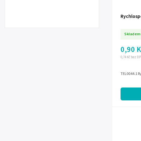
Rychlosp
Skladem
0,90 
0,74 Kč bez D
TEL0044.1 R