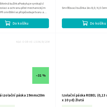
titelná bužírkaPoskytuje vynikající
 izolaci a ochranu před mechanickým
Smršťovací bužírka 1ks 8,0 / 4,0 čer
ři smrštění se přizpůsobuje tvaru a
iče.Efektivní...
Do košíku
Do košíku
Kód:
O-OR-AE-13196/B/20M
–31 %
á izolační páska 19mmx20m
Izolační páska REBEL (0,13
x 10 yd) žlutá