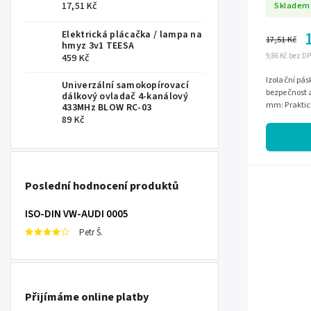
Skladem
17,51 Kč
Elektrická plácačka / lampa na
17,51 Kč
hmyz 3v1 TEESA
9,86 Kč bez D
459 Kč
Izolační pás
Univerzální samokopírovací
bezpečnost a
dálkový ovladač 4-kanálový
mm: Praktick
433MHz BLOW RC-03
aplikace.Dé
89 Kč
Poslední hodnocení produktů
ISO-DIN VW-AUDI 0005
Petr Š.
Přijímáme online platby