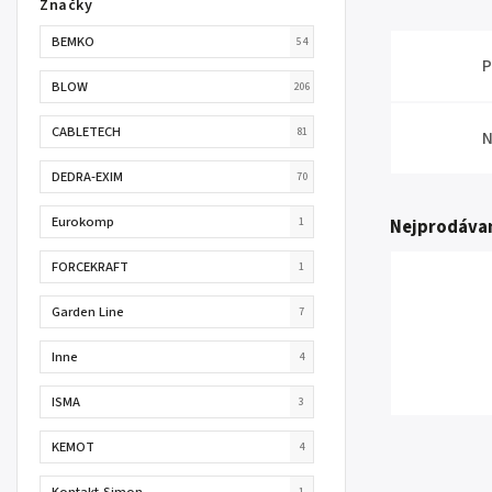
Značky
BEMKO
54
P
BLOW
206
CABLETECH
81
N
DEDRA-EXIM
70
Eurokomp
1
Nejprodávan
FORCEKRAFT
1
Garden Line
7
Inne
4
ISMA
3
KEMOT
4
Kontakt-Simon
1