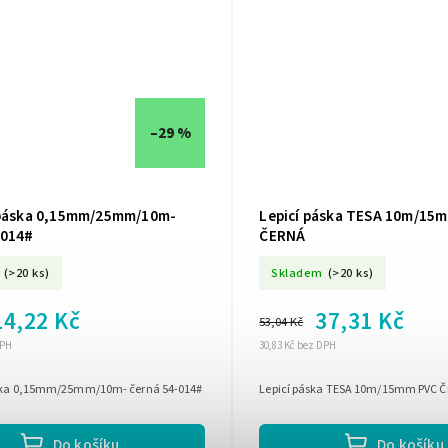
–29 %
 páska 0,15mm/25mm/10m-
Lepicí páska TESA 10m/15
-014#
ČERNÁ
(>20 ks)
Skladem
(>20 ks)
14,22 Kč
37,31 Kč
53,04 Kč
DPH
30,83 Kč bez DPH
áska 0,15mm/25mm/10m- černá 54-014#
Lepicí páska TESA 10m/15mm PVC 
Do košíku
Do košíku