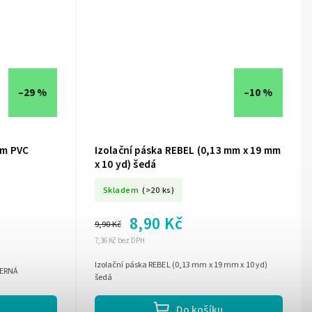
–29 %
–10 %
mm PVC
Izolační páska REBEL (0,13 mm x 19 mm
x 10 yd) šedá
Skladem
(>20 ks)
8,90 Kč
9,90 Kč
7,36 Kč bez DPH
Izolační páska REBEL (0,13 mm x 19 mm x 10 yd)
ČERNÁ
šedá
Do košíku