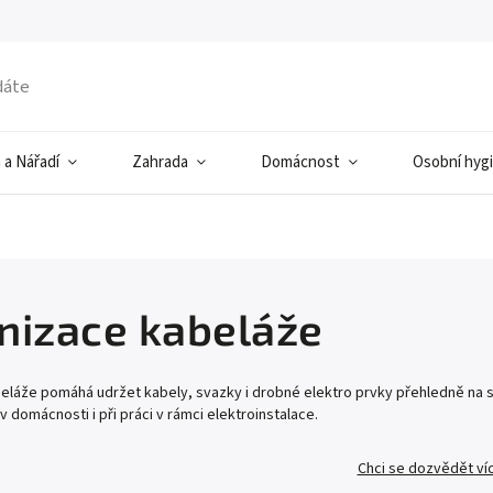
 a Nářadí
Zahrada
Domácnost
Osobní hyg
nizace kabeláže
láže pomáhá udržet kabely, svazky i drobné elektro prvky přehledně na své
v domácnosti i při práci v rámci elektroinstalace.
Chci se dozvědět ví