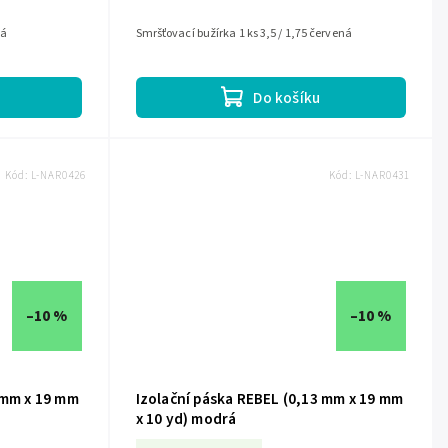
ná
Smršťovací bužírka 1 ks 3,5 / 1,75 červená
Do košíku
Kód:
L-NAR0426
Kód:
L-NAR0431
–10 %
–10 %
 mm x 19 mm
Izolační páska REBEL (0,13 mm x 19 mm
x 10 yd) modrá