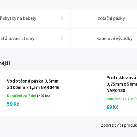
řichytky na kabely
Izolační pásky
atáhovací struny
Kabelové vývodky
ější
Protiskluzová
Vodotěsná páska 0,5mm
0,75mm x 50m
x 100mm x 1,5m NAR0446
NAR0480
Doručení za 7 dní
(>20 ks)
Doručení za 7 dní
59 Kč
69 Kč
Zobrazit více produk