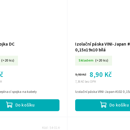
ojka DC
Izolační páska VINI-Japan 
0,15x19x10 bílá
(>20 ks)
Skladem
(>20 ks)
Kč
8,90 Kč
9,90 Kč
PH
7,36 Kč bez DPH
epínací spojka na kabely
Izolační páska VINI-Japan #102 0,15
Do košíku
Do košíku
Kód:
54-014-