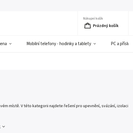
Nákupní košík
Prázdný košík
iena
Mobilní telefony - hodinky a tablety
PC a přísluš
m místě. V této kategorii najdete řešení pro upevnění, svázání, izolaci
c