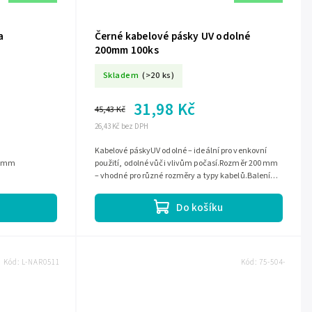
a
Černé kabelové pásky UV odolné
200mm 100ks
Skladem
(>20 ks)
31,98 Kč
45,43 Kč
26,43 Kč bez DPH
Kabelové páskyUV odolné – ideální pro venkovní
15mm
použití, odolné vůči vlivům počasí.Rozměr 200 mm
– vhodné pro různé rozměry a typy kabelů.Balení
obsahuje 100 kusů – dostatečné...
Do košíku
Kód:
L-NAR0511
Kód:
75-504-