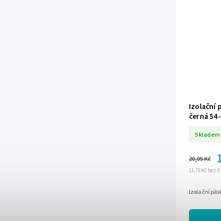
Izolační
černá 54
Skladem
20,05 Kč
11,75 Kč bez 
Izolační p