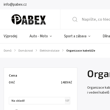
info@pabex.cz
Výprodej
Auto - Moto
Sport a zábava
Dílna
Domů
/
Domácnost
/
Elektroinstalace
/
Organizace kabeláže
Orga
Cena
0
Kč
1489
Kč
Organizace kabe
i vedení kabelů 
Na skladě
527