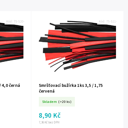
Kód:
75-520-
Kód:
75-511-
/ 4,0 černá
Smršťovací bužírka 1ks 3,5 / 1,75
červená
Skladem
(>20 ks)
8,90 Kč
7,36 Kč bez DPH