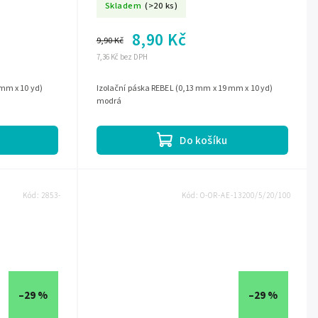
Skladem
(>20 ks)
8,90 Kč
9,90 Kč
7,36 Kč bez DPH
 mm x 10 yd)
Izolační páska REBEL (0,13 mm x 19 mm x 10 yd)
modrá
Do košíku
Kód:
2853-
Kód:
O-OR-AE-13200/5/20/100
–29 %
–29 %