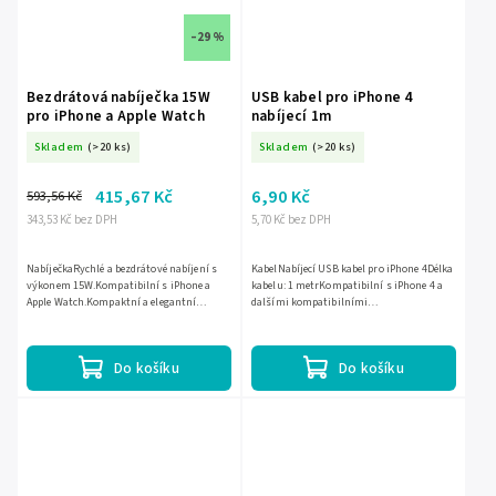
–29 %
Bezdrátová nabíječka 15W
USB kabel pro iPhone 4
pro iPhone a Apple Watch
nabíjecí 1m
Skladem
(>20 ks)
Skladem
(>20 ks)
415,67 Kč
6,90 Kč
593,56 Kč
343,53 Kč bez DPH
5,70 Kč bez DPH
NabíječkaRychlé a bezdrátové nabíjení s
KabelNabíjecí USB kabel pro iPhone 4Délka
výkonem 15W.Kompatibilní s iPhone a
kabelu: 1 metrKompatibilní s iPhone 4 a
Apple Watch.Kompaktní a elegantní
dalšími kompatibilními
design.Snadné použití bez kabelů.
zařízenímiPoskytuje rychlé a efektivní
nabíjení a synchronizaci dat
Do košíku
Do košíku