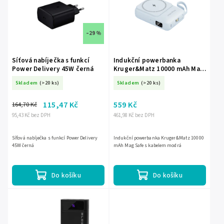
–29 %
Síťová nabíječka s funkcí
Indukční powerbanka
Power Delivery 45W černá
Kruger&Matz 10000 mAh Mag
Safe s kabelem modrá
Skladem
(>20 ks)
Skladem
(>20 ks)
115,47 Kč
559 Kč
164,70 Kč
95,43 Kč bez DPH
461,98 Kč bez DPH
Síťová nabíječka s funkcí Power Delivery
Indukční powerbanka Kruger&Matz 10000
45W černá
mAh Mag Safe s kabelem modrá
Do košíku
Do košíku