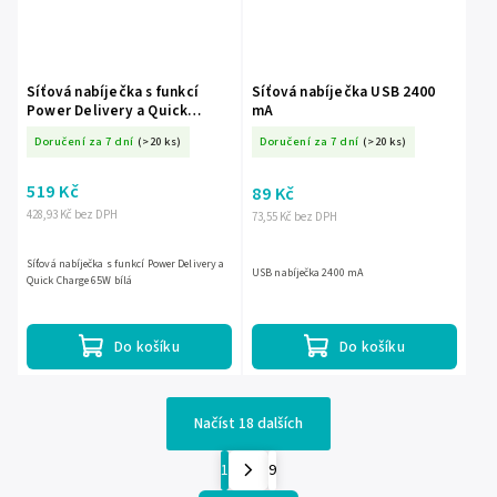
Síťová nabíječka s funkcí
Síťová nabíječka USB 2400
Power Delivery a Quick
mA
Charge 65W bílá
Doručení za 7 dní
(>20 ks)
Doručení za 7 dní
(>20 ks)
519 Kč
89 Kč
428,93 Kč bez DPH
73,55 Kč bez DPH
Síťová nabíječka s funkcí Power Delivery a
USB nabíječka 2400 mA
Quick Charge 65W bílá
Do košíku
Do košíku
Načíst 18 dalších
1
9