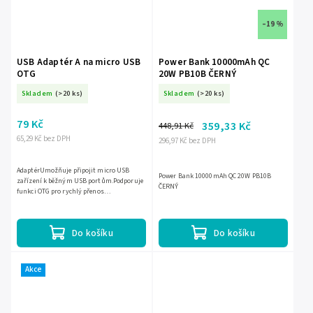
–19 %
USB Adaptér A na micro USB
Power Bank 10000mAh QC
OTG
20W PB10B ČERNÝ
Skladem
(>20 ks)
Skladem
(>20 ks)
79 Kč
359,33 Kč
448,91 Kč
65,29 Kč bez DPH
296,97 Kč bez DPH
AdaptérUmožňuje připojit micro USB
Power Bank 10000mAh QC 20W PB10B
zařízení k běžným USB portům.Podporuje
ČERNÝ
funkci OTG pro rychlý přenos
dat.Kompaktní a přenosný design vhodný
na cestování.Jednoduché používání...
Do košíku
Do košíku
Akce