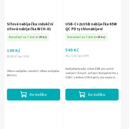
Síťová nabíječka indukční
USB-C+2xUSB nabíječka 65W
síťová nabíječka WCH-01
QC PD rychlonabíjení
Doručení za 7 dní
(>20 ks)
Doručení za 7 dní
(>20 ks)
549 Kč
109 Kč
453,72 Kč bez DPH
90,08 Kč bez DPH
NabíječkaVysoký výkon 65W pro rychlé
Síťová nabíječka indukční síťová nabíječka
nabíjení různých zařízení.Kompatibilita s
WCH-01
USB-C a dvěma USB-A porty pro současné
nabíjení tří zařízení.Podpora Quick Charge
a Power Delivery...
Do košíku
Do košíku