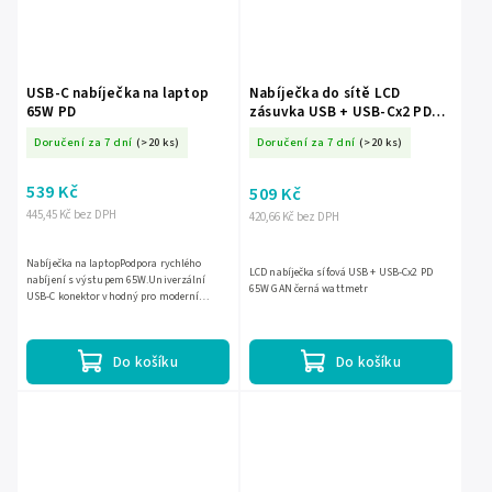
USB-C nabíječka na laptop
Nabíječka do sítě LCD
65W PD
zásuvka USB + USB-Cx2 PD
65W GAN černá wattmetr
Doručení za 7 dní
(>20 ks)
Doručení za 7 dní
(>20 ks)
539 Kč
509 Kč
445,45 Kč bez DPH
420,66 Kč bez DPH
Nabíječka na laptopPodpora rychlého
LCD nabíječka síťová USB + USB-Cx2 PD
nabíjení s výstupem 65W.Univerzální
65W GAN černá wattmetr
USB-C konektor vhodný pro moderní
laptopy.Kompaktní a lehký design ideální
na cestování.Bezpečnostní...
Do košíku
Do košíku