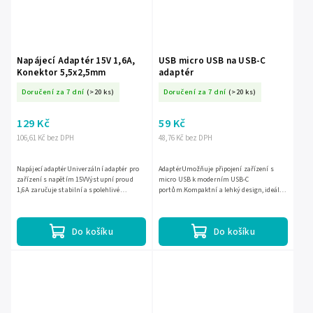
Napájecí Adaptér 15V 1,6A,
USB micro USB na USB-C
Konektor 5,5x2,5mm
adaptér
Doručení za 7 dní
(>20 ks)
Doručení za 7 dní
(>20 ks)
129 Kč
59 Kč
106,61 Kč bez DPH
48,76 Kč bez DPH
Napájecí adaptérUniverzální adaptér pro
AdaptérUmožňuje připojení zařízení s
zařízení s napětím 15VVýstupní proud
micro USB k moderním USB-C
1,6A zaručuje stabilní a spolehlivé
portům.Kompaktní a lehký design, ideální
napájeníStandardní konektor 5,5x2,5mm
na cesty.Vysoká kompatibilita se širokým
kompatibilní s mnoha...
spektrem zařízení.Podporuje...
Do košíku
Do košíku