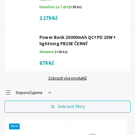
Doručení za 7 dní
(>20 ks)
2 279 Kč
Power Bank 20000mAh QC+PD 20W +
lightning PB20E ČERNÝ
Skladem
(>20 ks)
679 Kč
Zobrazit více produktů
Doporučujeme
Nejlevnější
Nejdražší
Nejprodávanější
Akce
Abecedně