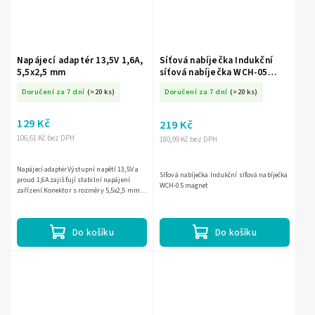
Napájecí adaptér 13,5V 1,6A,
Síťová nabíječka Indukční
5,5x2,5 mm
síťová nabíječka WCH-05
magnet
Doručení za 7 dní
(>20 ks)
Doručení za 7 dní
(>20 ks)
129 Kč
219 Kč
106,61 Kč bez DPH
180,99 Kč bez DPH
Napájecí adaptérVýstupní napětí 13,5V a
Síťová nabíječka Indukční síťová nabíječka
proud 1,6A zajišťují stabilní napájení
WCH-05 magnet
zařízení.Konektor s rozměry 5,5x2,5 mm je
kompatibilní s mnoha elektronickými
zařízeními.Kompaktní...
Do košíku
Do košíku