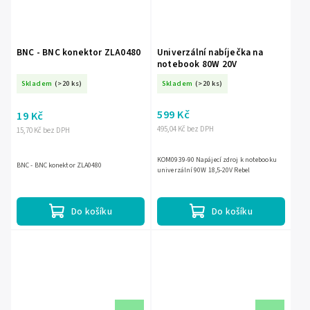
BNC - BNC konektor ZLA0480
Univerzální nabíječka na
notebook 80W 20V
Skladem
(>20 ks)
Skladem
(>20 ks)
599 Kč
19 Kč
495,04 Kč bez DPH
15,70 Kč bez DPH
KOM0939-90 Napájecí zdroj k notebooku
BNC - BNC konektor ZLA0480
univerzální 90W 18,5-20V Rebel
Do košíku
Do košíku