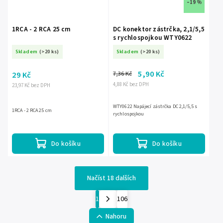
–19 %
1RCA - 2 RCA 25 cm
DC konektor zástrčka, 2,1/5,5
s rychlospojkou WTY0622
Skladem
(>20 ks)
Skladem
(>20 ks)
5,90 Kč
7,36 Kč
29 Kč
4,88 Kč bez DPH
23,97 Kč bez DPH
WTY0622 Napájecí zástrčka DC 2,1/5,5 s
1RCA - 2 RCA 25 cm
rychlospojkou
Do košíku
Do košíku
Načíst 18 dalších
1
106
Nahoru