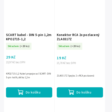
SCART kabel - DIN 5-pin 1,2m
Konektor RCA 2x pozlacený
KPO2715-1,2
ZLA0317Z
Skladem
(>20 ks)
Skladem
(>20 ks)
29 Kč
19 Kč
23,97 Kč bez DPH
15,70 Kč bez DPH
KPO2715-1,2 Kabel propojovací SCART- DIN
ZLA0317Z Spojka 2 x RCA pozlacená
5-pin kolík, délka 1,2m
Do košíku
Do košíku