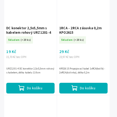
DC konektor 2,5x5,5mm s
1RCA - 2RCA zásuvka 0,2m
kabelem rohový URZ1201-4
KPO2615
Skladem
(>20 ks)
Skladem
(>20 ks)
19 Kč
29 Kč
15,70 Kč bez DPH
23,97 Kč bez DPH
URZ1201-4 DC konektor 2,5x5,5mm rohový
KPO2615 Propojovací kabel 1xRCA(kolík) -
s kabelem, délka kabelu 110cm
2xRCA(dutinka), délka 0,2m
Do košíku
Do košíku