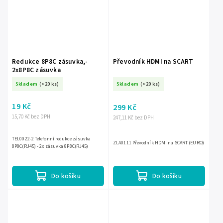
Redukce 8P8C zásuvka,-
Převodník HDMI na SCART
2x8P8C zásuvka
Skladem
(>20 ks)
Skladem
(>20 ks)
19 Kč
299 Kč
15,70 Kč bez DPH
247,11 Kč bez DPH
TEL0022-2 Telefonní redukce zásuvka
ZLA0111 Převodník HDMI na SCART (EURO)
8P8C(RJ45) - 2x zásuvka 8P8C(RJ45)
Do košíku
Do košíku