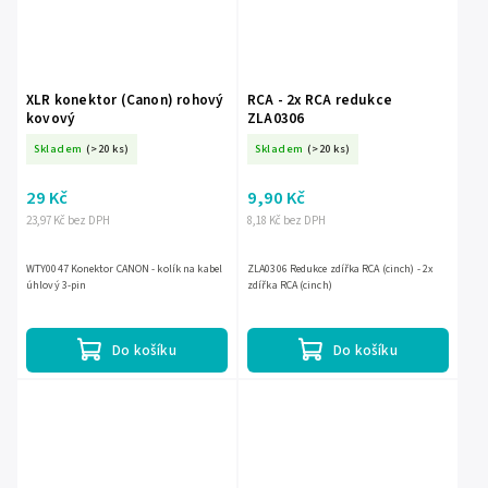
XLR konektor (Canon) rohový
RCA - 2x RCA redukce
kovový
ZLA0306
Skladem
(>20 ks)
Skladem
(>20 ks)
29 Kč
9,90 Kč
23,97 Kč bez DPH
8,18 Kč bez DPH
WTY0047 Konektor CANON - kolík na kabel
ZLA0306 Redukce zdířka RCA (cinch) - 2x
úhlový 3-pin
zdířka RCA (cinch)
Do košíku
Do košíku