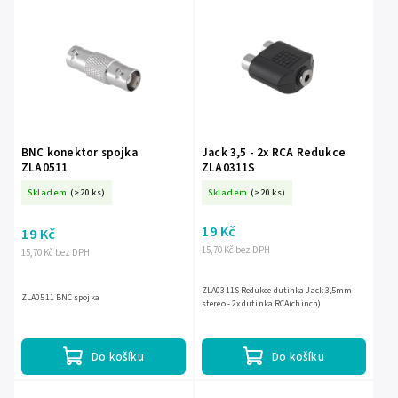
Nejprodávanější
Abecedně
BNC konektor spojka
Jack 3,5 - 2x RCA Redukce
ZLA0511
ZLA0311S
Skladem
(>20 ks)
Skladem
(>20 ks)
19 Kč
19 Kč
15,70 Kč bez DPH
15,70 Kč bez DPH
ZLA0311S Redukce dutinka Jack 3,5mm
ZLA0511 BNC spojka
stereo - 2x dutinka RCA(chinch)
Do košíku
Do košíku