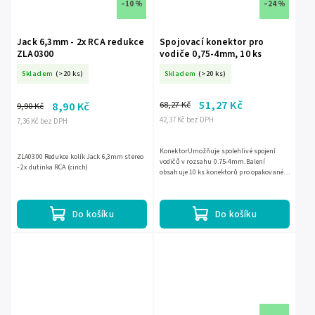
–10 %
–24 %
Jack 6,3mm - 2x RCA redukce
Spojovací konektor pro
ZLA0300
vodiče 0,75-4mm, 10 ks
Skladem
(>20 ks)
Skladem
(>20 ks)
51,27 Kč
68,27 Kč
8,90 Kč
9,90 Kč
42,37 Kč bez DPH
7,36 Kč bez DPH
KonektorUmožňuje spolehlivé spojení
ZLA0300 Redukce kolík Jack 6,3mm stereo
vodičů v rozsahu 0.75-4mm.Balení
- 2x dutinka RCA (cinch)
obsahuje 10 ks konektorů pro opakované
použití.Jednoduchá manipulace a rychlá
instalace.Ideální pro...
Do košíku
Do košíku