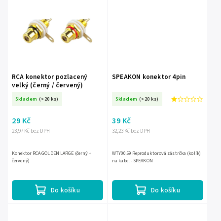
RCA konektor pozlacený
SPEAKON konektor 4pin
velký (černý / červený)
Skladem
(>20 ks)
Skladem
(>20 ks)
29 Kč
39 Kč
23,97 Kč bez DPH
32,23 Kč bez DPH
Konektor RCA GOLDEN LARGE (černý +
WTY0059 Reproduktorová zástrčka (kolík)
červený)
na kabel - SPEAKON
Do košíku
Do košíku