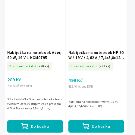
Nabíječka na notebook Acer,
Nabíječka na notebook HP 90
90 W, 19 V L-KOM0795
W / 19 V / 4,62 A / 7,4x5,0x12
mm HQ
Doručení za 7 dní
(>20 ks)
Doručení za 7 dní
(>20 ks)
289 Kč
499 Kč
238,84 Kč bez DPH
412,40 Kč bez DPH
Síťová nabíječka Quer pro notebooky Acer s
Nabíječka na notebook HP 90 W / 19 V /
výkonem 90 W, výstupem 19 V a proudem
4,62 A / 7,4x5,0x12 mm HQ
4,74 A. Má konektor 5,5 × 1,7 mm,
přepěťovou ochranu a napájecí kabel v
balení. Vhodná jako...
Do košíku
Do košíku