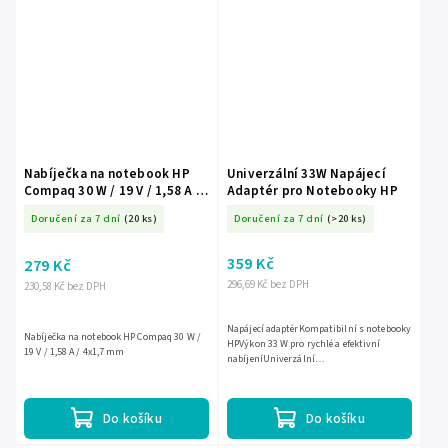
Nabíječka na notebook HP
Univerzální 33W Napájecí
Compaq 30 W / 19 V / 1,58 A /
Adaptér pro Notebooky HP
4x1,7 mm
Doručení za 7 dní
(20 ks)
Doručení za 7 dní
(>20 ks)
359 Kč
279 Kč
296,69 Kč bez DPH
230,58 Kč bez DPH
Napájecí adaptérKompatibilní s notebooky
Nabíječka na notebook HP Compaq 30 W /
HPVýkon 33 W pro rychlé a efektivní
19 V / 1,58 A / 4x1,7 mm
nabíjeníUniverzální
použitelnostKompaktní a přenosný
design
Do košíku
Do košíku