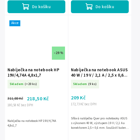
Do košíku
Do košíku
Akce
–29 %
Nabíječka na notebook HP
Nabíječka na notebook ASUS
19V/4,74A 4,8x1,7
40 W / 19 V / 2,1 A / 2,5 x 0,6
mm L-KOM0913
Skladem
(>20 ks)
Skladem
(9 ks)
209 Kč
218,50 Kč
311,88 Kč
172,73 Kč bez DPH
180,58 Kč bez DPH
Síťová nabíječka Quer pro notebooky ASUS
Nabíječka na notebook HP 19V/4,74A
s výkonem 40 W, výstupem 19 V / 2,1 A a
4,8x1,7
konektorem 2,5 × 0,6 mm. Součástí balení
je napájecí kabel. Nabíječka je vybavena
přepěťovou...