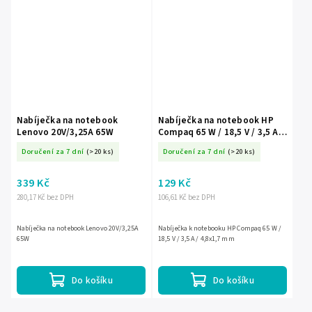
Nabíječka na notebook
Nabíječka na notebook HP
Lenovo 20V/3,25A 65W
Compaq 65 W / 18,5 V / 3,5 A /
4,8x1,7 mm
Doručení za 7 dní
(>20 ks)
Doručení za 7 dní
(>20 ks)
339 Kč
129 Kč
280,17 Kč bez DPH
106,61 Kč bez DPH
Nabíječka na notebook Lenovo 20V/3,25A
Nabíječka k notebooku HP Compaq 65 W /
65W
18,5 V / 3,5 A / 4,8x1,7 mm
Do košíku
Do košíku