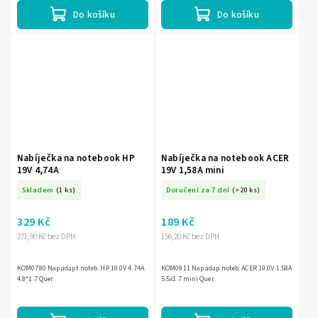
Do košíku
Do košíku
Nabíječka na notebook HP
Nabíječka na notebook ACER
19V 4,74A
19V 1,58A mini
Skladem
(1 ks)
Doručení za 7 dní
(>20 ks)
329 Kč
189 Kč
271,90 Kč bez DPH
156,20 Kč bez DPH
KOM0780 Nap.adapt.noteb. HP 19.0V 4.74A
KOM0911 Nap.adap.noteb. ACER 19.0V 1.58A
4.8*1.7 Quer
5.5x1.7 mini Quer