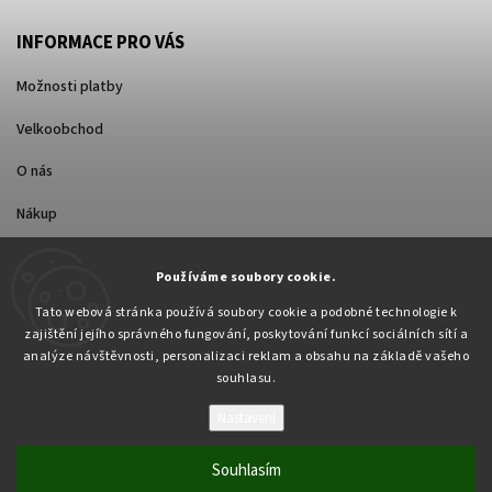
INFORMACE PRO VÁS
Možnosti platby
Velkoobchod
O nás
Nákup
Způsoby dopravy
Používáme soubory cookie.
Tato webová stránka používá soubory cookie a podobné technologie k
zajištění jejího správného fungování, poskytování funkcí sociálních sítí a
analýze návštěvnosti, personalizaci reklam a obsahu na základě vašeho
souhlasu.
Nastavení
Copyright 2026
Pabex.cz
. Všechna práva vyhrazena.
Upravit nastavení cookies
Souhlasím
Vytvořil
Shoptet
| Design
Shoptak.cz