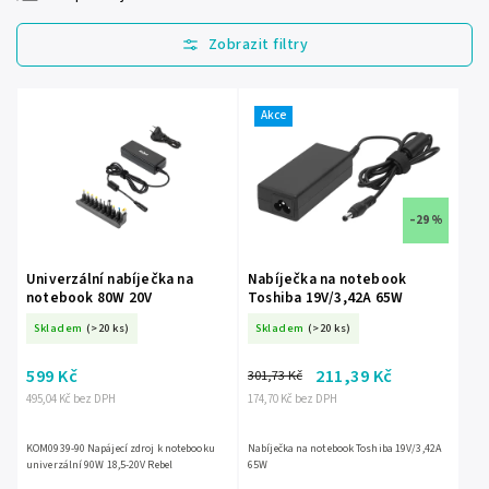
Nejlevnější
Nejdražší
Nejprodávanější
Akce
Abecedně
–29 %
Univerzální nabíječka na
Nabíječka na notebook
notebook 80W 20V
Toshiba 19V/3,42A 65W
Skladem
(>20 ks)
Skladem
(>20 ks)
599 Kč
211,39 Kč
301,73 Kč
495,04 Kč bez DPH
174,70 Kč bez DPH
KOM0939-90 Napájecí zdroj k notebooku
Nabíječka na notebook Toshiba 19V/3,42A
univerzální 90W 18,5-20V Rebel
65W