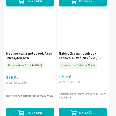
Do košíku
Do košíku
Nabíječka na notebook Acer
Nabíječka na notebook
19V/3,42A 65W
Lenovo 40 W / 20 V/ 2 A /
5,5x2,5
Doručení za 7 dní
(>20 ks)
Doručení za 7 dní
(>20 ks)
179 Kč
339 Kč
147,93 Kč bez DPH
280,17 Kč bez DPH
Nabíječka na notebook Lenovo 40 W / 20 V/
Nabíječka na notebook Acer 19V/3,42A 65W
2 A / 5,5x2,5
Do košíku
Do košíku