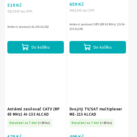
659 Kč
519 Kč
544,63 Kč bez DPH
428,93 Kč bez DPH
Anténní zesilovač CATV (RP 65 MHz) 12V AI-
Anténní zesilovač AL-105 ALCAD
223 ALCAD
Do košíku
Do košíku
Anténní zesilovač CATV (RP
Dvojitý TV/SAT multiplexer
65 MHz) AI-133 ALCAD
ME-213 ALCAD
Doručení za 7 dní
(>20 ks)
Doručení za 7 dní
(>20 ks)
679 Kč
499 Kč