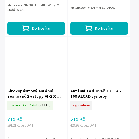
Multiplexor MM-307 UHF-UHF-VHF/FM
Multiplexor TV-SAT MM-214 ALCAD
Stožár ALCAD
Do košíku
Do košíku
Širokopásmový anténní
Anténní zesilovač 1 + 1 AI-
zesilovač 2 vstupy AI-201
100 ALCAD výstupy
ALCAD
Doručení za 7 dní
(>20 ks)
Vyprodáno
719 Kč
519 Kč
594,21 Kč bez DPH
428,93 Kč bez DPH