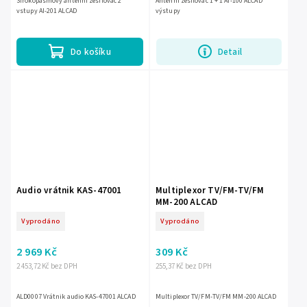
Širokopásmový anténní zesilovač 2
Anténní zesilovač 1 + 1 AI-100 ALCAD
vstupy AI-201 ALCAD
výstupy
Do košíku
Detail
Audio vrátnik KAS-47001
Multiplexor TV/FM-TV/FM
MM-200 ALCAD
Vyprodáno
Vyprodáno
2 969 Kč
309 Kč
2 453,72 Kč bez DPH
255,37 Kč bez DPH
ALD0007 Vrátnik audio KAS-47001 ALCAD
Multiplexor TV/FM-TV/FM MM-200 ALCAD