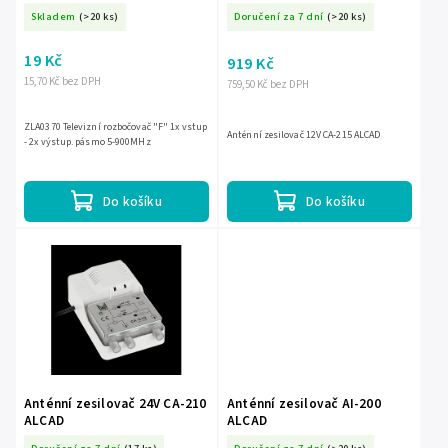
Skladem
(>20 ks)
Doručení za 7 dní
(>20 ks)
19 Kč
919 Kč
15,70 Kč bez DPH
759,50 Kč bez DPH
ZLA0370 Televizní rozbočovač "F" 1x vstup
Anténní zesilovač 12V CA-215 ALCAD
- 2x výstup. pásmo 5-900MHz
Do košíku
Do košíku
Anténní zesilovač 24V CA-210
Anténní zesilovač AI-200
ALCAD
ALCAD