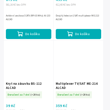
561,16 Kč bez DPH
412,40 Kč bez DPH
Anténní zesilovač CATV (RP 65 MHz) AI-133
Dvojitý televizní/SAT multiplexor ME-213
ALCAD
ALCAD
Do košíku
Do košíku
Kryt na zásuvku BS-112
Multiplexer TV/SAT ME-214
ALCAD
ALCAD
Doručení za 7 dní
(>20 ks)
Doručení za 7 dní
(>20 ks)
39 Kč
359 Kč