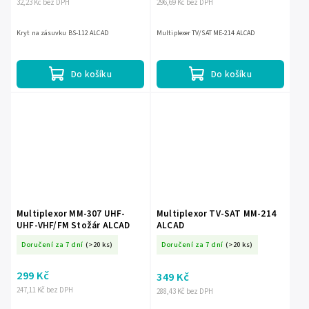
32,23 Kč bez DPH
296,69 Kč bez DPH
Kryt na zásuvku BS-112 ALCAD
Multiplexer TV/SAT ME-214 ALCAD
Do košíku
Do košíku
Multiplexor MM-307 UHF-
Multiplexor TV-SAT MM-214
UHF-VHF/FM Stožár ALCAD
ALCAD
Doručení za 7 dní
(>20 ks)
Doručení za 7 dní
(>20 ks)
299 Kč
349 Kč
247,11 Kč bez DPH
288,43 Kč bez DPH