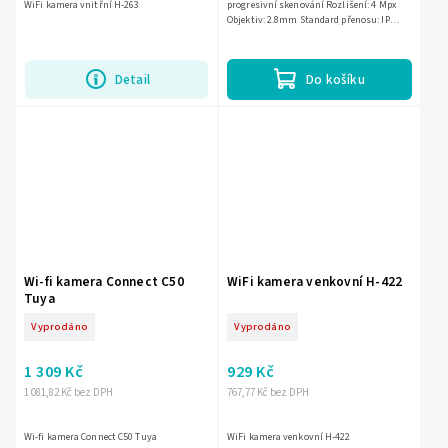
WiFi kamera vnitřní H-263
progresivní skenování Rozlišení: 4 Mpx
Objektiv: 2.8mm Standard přenosu: IP
Komprese obrazu: H.265+/ H.265/ H.264+/
H.264/ MJPEG IR...
Detail
Do košíku
Wi-fi kamera Connect C50
WiFi kamera venkovní H-422
Tuya
Vyprodáno
Vyprodáno
1 309 Kč
929 Kč
1 081,82 Kč bez DPH
767,77 Kč bez DPH
Wi-fi kamera Connect C50 Tuya
WiFi kamera venkovní H-422