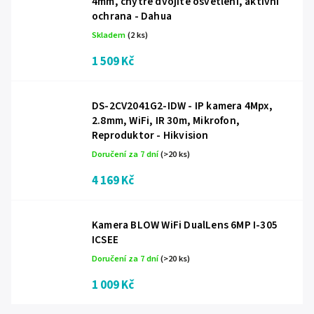
4mm, chytré dvojité osvětlení, aktivní
ochrana - Dahua
Skladem
(2 ks)
1 509 Kč
DS-2CV2041G2-IDW - IP kamera 4Mpx,
2.8mm, WiFi, IR 30m, Mikrofon,
Reproduktor - Hikvision
Doručení za 7 dní
(>20 ks)
4 169 Kč
Kamera BLOW WiFi DualLens 6MP I-305
ICSEE
Doručení za 7 dní
(>20 ks)
1 009 Kč