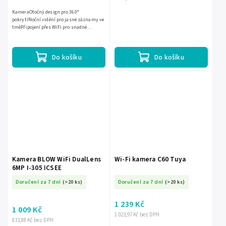
KameraOtočný design pro 360°
pokrytíNoční vidění pro jasné záznamy ve
tměPřipojení přes WiFi pro snadné
sledováníRozlišení 3MP pro vysokou
kvalitu obrazu
Do košíku
Do košíku
Kamera BLOW WiFi DualLens
Wi-Fi kamera C60 Tuya
6MP I-305 ICSEE
Doručení za 7 dní
(>20 ks)
Doručení za 7 dní
(>20 ks)
1 239 Kč
1 009 Kč
1 023,97 Kč bez DPH
833,88 Kč bez DPH