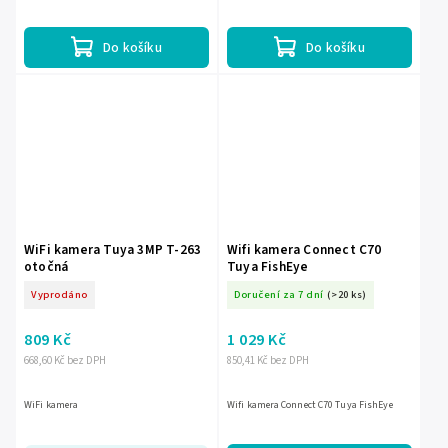
odolností vůči povětrnostním vlivůmWi-
Fi připojení pro bezdrátový přenos...
Do košíku
Do košíku
WiFi kamera Tuya 3MP T-263
Wifi kamera Connect C70
otočná
Tuya FishEye
Vyprodáno
Doručení za 7 dní
(>20 ks)
809 Kč
1 029 Kč
668,60 Kč bez DPH
850,41 Kč bez DPH
WiFi kamera
Wifi kamera Connect C70 Tuya FishEye