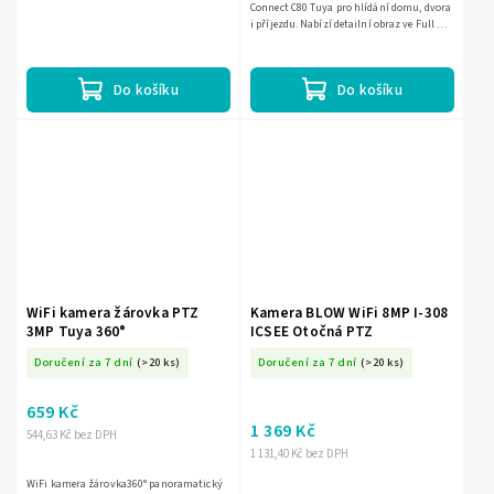
Connect C80 Tuya pro hlídání domu, dvora
i příjezdu. Nabízí detailní obraz ve Full HD
kvalitě 3 Mpx, záznam 25 sn./s, detekci
pohybu a...
Do košíku
Do košíku
WiFi kamera žárovka PTZ
Kamera BLOW WiFi 8MP I-308
3MP Tuya 360°
ICSEE Otočná PTZ
Doručení za 7 dní
(>20 ks)
Doručení za 7 dní
(>20 ks)
659 Kč
1 369 Kč
544,63 Kč bez DPH
1 131,40 Kč bez DPH
WiFi kamera žárovka360° panoramatický