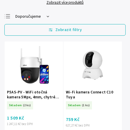
Zobrazit více produktů
Doporučujeme
Nejlevnější
Nejdražší
Nejprodávanější
Abecedně
P5AS-PV - WiFi otočná
Wi-Fi kamera Connect C10
kamera 5Mpx, 4mm, chytré
Tuya
dvojité osvětlení, aktivní
Skladem
(2 ks)
Skladem
(1 ks)
ochrana - Dahua
1 509 Kč
759 Kč
1 247,11 Kč bez DPH
627,27 Kč bez DPH