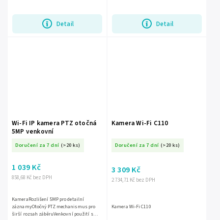
Detail
Detail
Wi-Fi IP kamera PTZ otočná
Kamera Wi-Fi C110
5MP venkovní
Doručení za 7 dní
(>20 ks)
Doručení za 7 dní
(>20 ks)
1 039 Kč
3 309 Kč
858,68 Kč bez DPH
2 734,71 Kč bez DPH
KameraRozlišení 5MP pro detailní
záznamyOtočný PTZ mechanismus pro
Kamera Wi-Fi C110
širší rozsah záběruVenkovní použití s