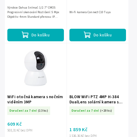
Výrobce: Dahua Snímač: 1/2.7" CMOS
Progresivní skenování Rozlišení: 5 Mpx
Wi-Fi kamera Connect C10 Tuya
Objektiv: 4mm Standard přenosu: IP
Komprese obrazu: H.265+/ H.265/ H.264+/
H.264/ MJPEG IR osvětlení:...
Do košíku
Do košíku
WiFi otočná kamera s nočním
BLOW WiFi PTZ 4MP H-384
viděním 3MP
DualLens solární kamera s
baterií
Doručení za 7 dní
(13 ks)
Doručení za 7 dní
(>20 ks)
609 Kč
1 859 Kč
503,31 Kč bez DPH
1 536,36 Kč bez DPH