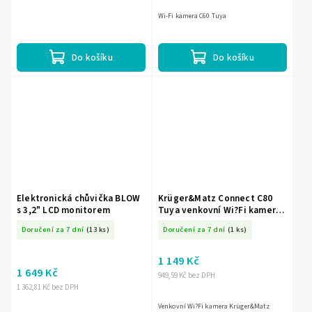
Wi-Fi kamera C60 Tuya
Do košíku
Do košíku
Elektronická chůvička BLOW
Krüger&Matz Connect C80
s 3,2" LCD monitorem
Tuya venkovní Wi?Fi kamera
L-KM2212
Doručení za 7 dní
(13 ks)
Doručení za 7 dní
(1 ks)
1 149 Kč
1 649 Kč
949,59 Kč bez DPH
1 362,81 Kč bez DPH
Venkovní Wi?Fi kamera Krüger&Matz