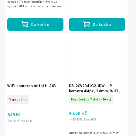
pohled s PTZ technologiíNahrávání ve
vysoké 3MP kvalitěJednoduchá integrace s
aplikací TuyaDiskrétní design ve tvaru
žárovky
Do košíku
Do košíku
WiFi kamera vnitřní H-263
DS-2CV2041G2-IDW - IP
kamera 4Mpx, 2.8mm, WiFi, IR
30m, Mikrofon, Reproduktor -
Vyprodáno
Doručení za 7 dní
(>20 ks)
Hikvision
4 169 Kč
649 Kč
3 445,45 Kč bez DPH
536,36 Kč bez DPH
Hikvision Snímač: 1/3" CMOS Snímka: