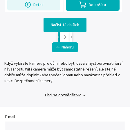
Detail
Do košíku
Načíst 18 dalších
1
3
Nahoru
Když vybíráte kameru pro dům nebo byt, dává smysl porovnat i širší
návaznosti. WiFi kamera může být samostatné řešení, ale stejně
dobře může doplnit Zabezpečení domu nebo navázat na přehled v
sekci Bezpečnostní kamery.
Chci se dozvědět víc
E-mail