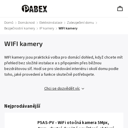
Domů
/
Domácnost
/
Elektroinstalace
/
Zabezpečení domu
/
Bezpečnostní kamery
/
IP kamery
/
WIFI kamery
WIFI kamery
WIFI kamery jsou praktická volba pro domácí dohled, když chcete mít
přehled bez složité instalace a s připojením přes běžnou
bezdrátovou síť. Hodí se pro sledování interiéru i okolí domu podle
toho, jaké provedení a funkce skutečně potřebujete.
Chci se dozvědět víc
Nejprodávanější
P5AS-PV - WiFi otočná kamera 5Mpx,