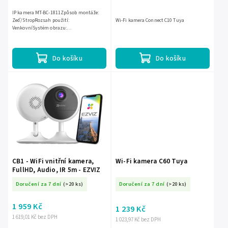
IP kamera MT-BC-1811Způsob montáže:
Zeď/StropRozsah použití:
Wi-Fi kamera Connect C10 Tuya
VenkovníSystém obrazu:
PAL/NTSCVlastnost systému obrazu:
BarevnýOhnisková vzdálenost: 3.6 mm
Do košíku
Do košíku
CB1 - WiFi vnitřní kamera,
Wi-Fi kamera C60 Tuya
FullHD, Audio, IR 5m - EZVIZ
Doručení za 7 dní
(>20 ks)
Doručení za 7 dní
(>20 ks)
1 959 Kč
1 239 Kč
1 619,01 Kč bez DPH
1 023,97 Kč bez DPH