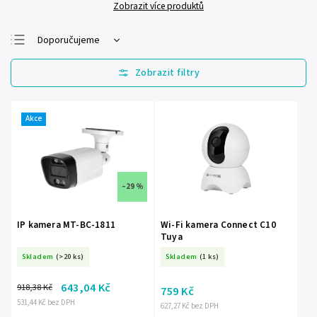
Zobrazit více produktů
Doporučujeme
Nejlevnější
Nejdražší
Nejprodávanější
Akce
Abecedně
–29 %
IP kamera MT-BC-1811
Wi-Fi kamera Connect C10
Tuya
Skladem
(>20 ks)
Skladem
(1 ks)
643,04 Kč
918,38 Kč
759 Kč
531,44 Kč bez DPH
627,27 Kč bez DPH