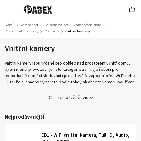
Domů
/
Domácnost
/
Elektroinstalace
/
Zabezpečení domu
/
Bezpečnostní kamery
/
IP kamery
/
Vnitřní kamery
Vnitřní kamery
Vnitřní kamery jsou určené pro dohled nad prostorem uvnitř domu,
bytu i menší provozovny. Tato kategorie zahrnuje řešení pro
jednoduché domácí sledování i pro síťovější zapojení přes Wi‑Fi nebo
IP, takže si snadno vyberete podle toho, jak chcete kameru používat.
Chci se dozvědět víc
Nejprodávanější
CB1 - WiFi vnitřní kamera, FullHD, Audio,