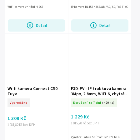
WiFi kamera vnitřní H-263
IP kamera BL-I5SN36BWM/AD/SD/PoE TioC
Detail
Detail
Wi-fi kamera Connect C50
F3D-PV - IP trubková kamera
Tuya
3Mpx, 2.8mm, WiFi 6, chytré
dvojité osvětlení, aktivní
Vyprodáno
Doručení za 7 dní
(>20 ks)
odstrašování - Dahua
1 229 Kč
1 309 Kč
1 015,70 Kč bez DPH
1 081,82 Kč bez DPH
Výrobce: Dahua Snímač: 1/2.8" CMOS