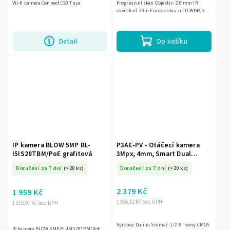
Wi-fi kamera Connect C50 Tuya
Progresivní sken Objektiv: 2.8 mm IR
osvětlení: 30m Funkce obrazu: D-WDR, 3D-
DNR, BLC, AWB Třída krytí: IP67
Detail
Do košíku
IP kamera BLOW 5MP BL-
P3AE-PV - Otáčecí kamera
I5IS28TBM/PoE grafitová
3Mpx, 4mm, Smart Dual
Light, WiFi, Autotracking -
Doručení za 7 dní
(>20 ks)
Doručení za 7 dní
(>20 ks)
Dahua
2 379 Kč
1 959 Kč
1 966,12 Kč bez DPH
1 619,01 Kč bez DPH
Výrobce: Dahua Snímač: 1/2.8" sony CMOS
IP kamera BLOW 5MP BL-I5IS28TBM/PoE