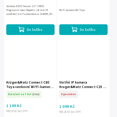
Výrobce: EZVIZ Senzor: 1/3" CMOS
Progresivní sken Objektiv: 2,8 mm IR
Wi-Fi kamera C60 Tuya
osvětlení: 5 m Funkce obrazu: D-WDR, 3D-
DNR
Do košíku
Do košíku
Krüger&Matz Connect C80
Vnitřní IP kamera
Tuya venkovní Wi?Fi kamera
Kruger&Matz Connect C25 2K
L-KM2212
Tuya
Doručení za 7 dní
(1 ks)
Vyprodáno
1 149 Kč
1 099 Kč
949,59 Kč bez DPH
908,26 Kč bez DPH