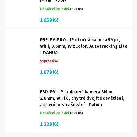
IR 5m - EZVIZ
Doručení za 7 dní
(>20 ks)
1 959 Kč
P5F-PV-PRO - IP otočná kamera 5Mpx,
WiFi, 3.6mm, WizColor, Autotracking Lite
- DAHUA
Vyprodáno
1 879 Kč
F3D-PV - IP trubková kamera 3Mpx,
2.8mm, WiFi 6, chytré dvojité osvětlení,
aktivní odstrašování - Dahua
Doručení za 7 dní
(>20 ks)
1 229 Kč