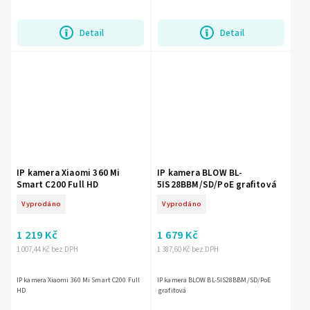
interiérech. Nabízí úhel záběru 90°, noční
vidění s dosahem až...
Detail
Detail
IP kamera Xiaomi 360 Mi
IP kamera BLOW BL-
Smart C200 Full HD
5IS28BBM/SD/PoE grafitová
Vyprodáno
Vyprodáno
1 219 Kč
1 679 Kč
1 007,44 Kč bez DPH
1 387,60 Kč bez DPH
IP kamera Xiaomi 360 Mi Smart C200 Full
IP kamera BLOW BL-5IS28BBM/SD/PoE
HD
grafitová