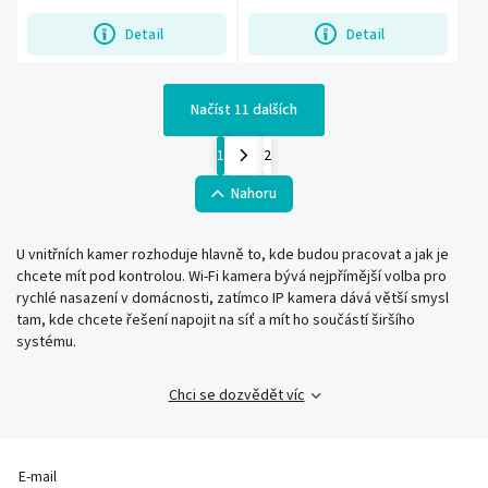
Detail
Detail
Načíst 11 dalších
1
2
Nahoru
U vnitřních kamer rozhoduje hlavně to, kde budou pracovat a jak je
chcete mít pod kontrolou. Wi‑Fi kamera bývá nejpřímější volba pro
rychlé nasazení v domácnosti, zatímco IP kamera dává větší smysl
tam, kde chcete řešení napojit na síť a mít ho součástí širšího
systému.
Chci se dozvědět víc
E-mail