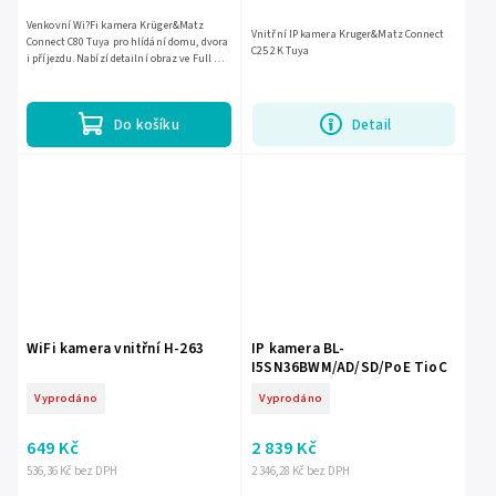
Venkovní Wi?Fi kamera Krüger&Matz
Vnitřní IP kamera Kruger&Matz Connect
Connect C80 Tuya pro hlídání domu, dvora
C25 2K Tuya
i příjezdu. Nabízí detailní obraz ve Full HD
kvalitě 3 Mpx, záznam 25 sn./s, detekci
pohybu a...
Do košíku
Detail
WiFi kamera vnitřní H-263
IP kamera BL-
I5SN36BWM/AD/SD/PoE TioC
Vyprodáno
Vyprodáno
649 Kč
2 839 Kč
536,36 Kč bez DPH
2 346,28 Kč bez DPH