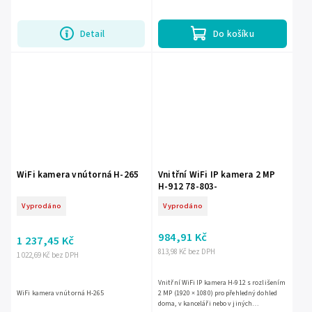
Detail
Do košíku
WiFi kamera vnútorná H-265
Vnitřní WiFi IP kamera 2 MP
H-912 78-803-
Vyprodáno
Vyprodáno
984,91 Kč
1 237,45 Kč
813,98 Kč bez DPH
1 022,69 Kč bez DPH
Vnitřní WiFi IP kamera H-912 s rozlišením
WiFi kamera vnútorná H-265
2 MP (1920 × 1080) pro přehledný dohled
doma, v kanceláři nebo v jiných