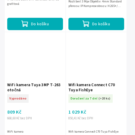
Rozlišení: 3 Mpx Objektiv: 4mm Standard
grafitová
přenosu: IP Komprese obrazu: H.265+/
H.265/ H.264+/ H.264/ MJPEG IR osvětlení:
30m Jiné: AI -...
Do košíku
Do košíku
WiFi kamera Tuya 3MP T-263
Wifi kamera Connect C70
otočná
Tuya FishEye
Vyprodáno
Doručení za 7 dní
(>20 ks)
809 Kč
1 029 Kč
668,60 Kč bez DPH
850,41 Kč bez DPH
WiFi kamera
Wifi kamera Connect C70 Tuya FishEye