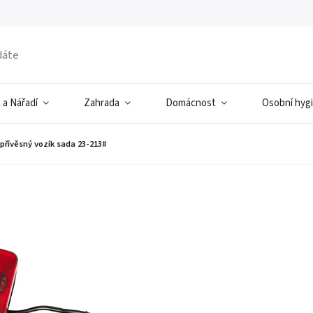
 a Nářadí
Zahrada
Domácnost
Osobní hyg
 přívěsný vozík sada 23-213#