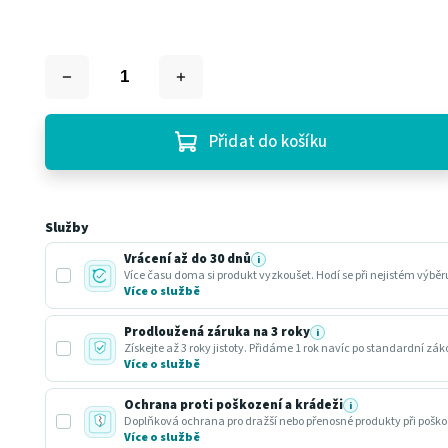
Přidat do košíku
Služby
Vrácení až do 30 dnů
i
Více času doma si produkt vyzkoušet. Hodí se při nejistém výbě
Více o službě
Prodloužená záruka na 3 roky
i
Získejte až 3 roky jistoty. Přidáme 1 rok navíc po standardní zá
Více o službě
Ochrana proti poškození a krádeži
i
Doplňková ochrana pro dražší nebo přenosné produkty při poško
Více o službě