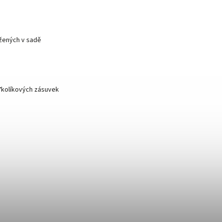
žených v sadě
7kolíkových zásuvek