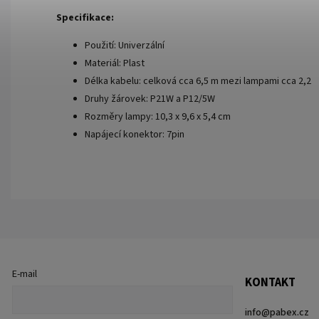
Specifikace:
Použití: Univerzální
Materiál: Plast
Délka kabelu: celková cca 6,5 m mezi lampami cca 2,2
Druhy žárovek: P21W a P12/5W
Rozměry lampy: 10,3 x 9,6 x 5,4 cm
Napájecí konektor: 7pin
E-mail
KONTAKT
info
@
pabex.cz