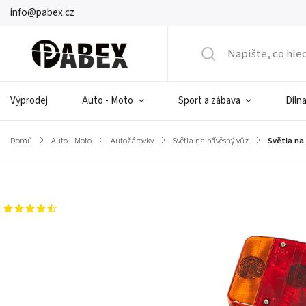
info@pabex.cz
Výprodej
Auto - Moto
Sport a zábava
Dílna
Domů
/
Auto - Moto
/
Autožárovky
/
Světla na přívěsný vůz
/
Světla na
Značka:
BLOW