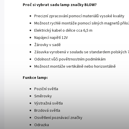
Proč si vybrat sadu lamp značky BLOW?
Precizní zpracování pomocí materiálů vysoké kvality
Možnost rychlé montáže pomocí silných magnetů přilo
Elektrický kabel o délce cca 6,5 m
Napájecí napětí 12V
Žárovky v sadě
Zásuvka vyrobená v souladu se standardem polských 
Odolnost vůči povětrnostním podmínkám
Možnost montáže vertikálně nebo horizontálně
Funkce lamp:
Poziční světla
Směrovky
Výstražná světla
Brzdová světla
Osvětlení poznávací značky
Odrazka