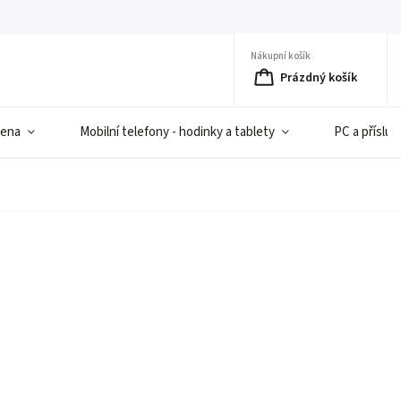
Nákupní košík
Prázdný košík
iena
Mobilní telefony - hodinky a tablety
PC a přísluš