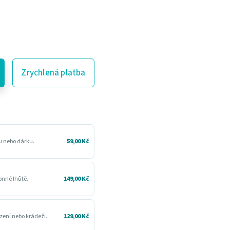
Zrychlená platba
ru nebo dárku.
59,00 Kč
konné lhůtě.
149,00 Kč
zení nebo krádeži.
129,00 Kč