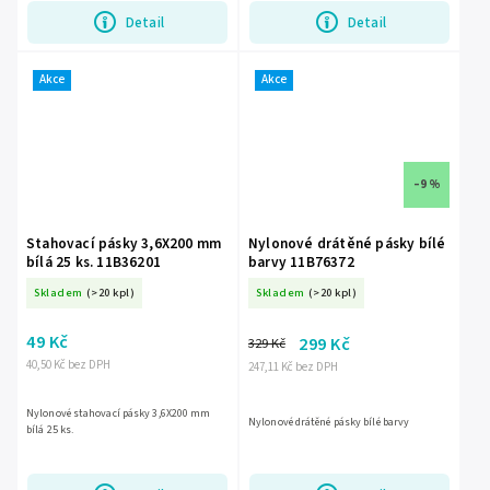
Detail
Detail
Akce
Akce
–9 %
Stahovací pásky 3,6X200 mm
Nylonové drátěné pásky bílé
bílá 25 ks. 11B36201
barvy 11B76372
Skladem
(>20 kpl)
Skladem
(>20 kpl)
49 Kč
299 Kč
329 Kč
40,50 Kč bez DPH
247,11 Kč bez DPH
Nylonové stahovací pásky 3,6X200 mm
Nylonové drátěné pásky bílé barvy
bílá 25 ks.