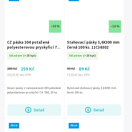
–10 %
–10 %
CZ páska 304 potažená
Stahovací pásky 3,6X300 mm
polyesterovou pryskyřicí 7,9
černá 100 ks. 11C36302
*360, 20 ks. 11NC8361
Skladem
(>20 kpl)
Skladem
(>20 kpl)
259 Kč
89 Kč
289 Kč
99 Kč
214,05 Kč bez DPH
73,55 Kč bez DPH
Vázací pásky z nerezové oceli 304 potažené
Nylonové stahovací pásky 3,6X300 mm
polyesterovou pryskyřicí 7,9 *360, 20 ks.
černá 100 ks.
Detail
Detail
Akce
Akce