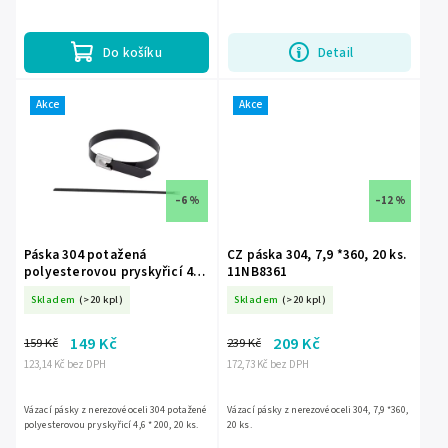
různé rozměry a typy kabelů.Balení
obsahuje 100 kusů – dostatečné...
Do košíku
Detail
Akce
Akce
–6 %
–12 %
Páska 304 potažená
CZ páska 304, 7,9 *360, 20 ks.
polyesterovou pryskyřicí 4,6
11NB8361
*200, 20 ks. 11NC4201
Skladem
(>20 kpl)
Skladem
(>20 kpl)
149 Kč
209 Kč
159 Kč
239 Kč
123,14 Kč bez DPH
172,73 Kč bez DPH
Vázací pásky z nerezové oceli 304 potažené
Vázací pásky z nerezové oceli 304, 7,9 *360,
polyesterovou pryskyřicí 4,6 * 200, 20 ks.
20 ks.