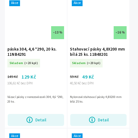
Akce
Akce
–13 %
–16 %
páska 304, 4,6 *290, 20 ks.
Stahovací pásky 4,8X200 mm
11NB4291
bílá 25 ks. 11B48201
Skladem
(>20 kpl)
Skladem
(>20 kpl)
129 Kč
49 Kč
149 Kč
59 Kč
106,61 Kč bez DPH
40,50 Kč bez DPH
Vázací pásky z nerezové oceli 304, 4,6 *290,
Nylonové stahovací pásky 4,8X200 mm
20 ks.
bílá 25 ks.
Detail
Detail
Akce
Akce