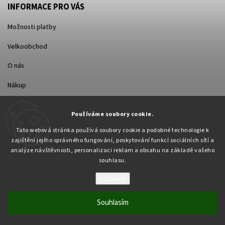
INFORMACE PRO VÁS
Možnosti platby
Velkoobchod
O nás
Nákup
Způsoby dopravy
Používáme soubory cookie.
Tato webová stránka používá soubory cookie a podobné technologie k
zajištění jejího správného fungování, poskytování funkcí sociálních sítí a
analýze návštěvnosti, personalizaci reklam a obsahu na základě vašeho
souhlasu.
Nastavení
Copyright 2026
Pabex.cz
. Všechna práva vyhrazena.
Upravit nastavení cookies
Souhlasím
Vytvořil
Shoptet
| Design
Shoptak.cz