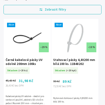
Nejlevnější
Nejdražší
Nejprodávanější
Akce
Akce
Abecedně
–29 %
–10 %
Černé kabelové pásky UV
Stahovací pásky 4,8X200 mm
odolné 200mm 100ks
bílá 100 ks. 11B48202
Skladem
(>20 ks)
Skladem
(>20 kpl)
31,98 Kč
45,43 Kč
89 Kč
99 Kč
26,43 Kč bez DPH
73,55 Kč bez DPH
Kabelové páskyUV odolné – ideální pro
Nylonové stahovací pásky 4,8X200 mm
venkovní použití, odolné vůči vlivům
bílá 100 ks.
počasí.Rozměr 200 mm – vhodné pro