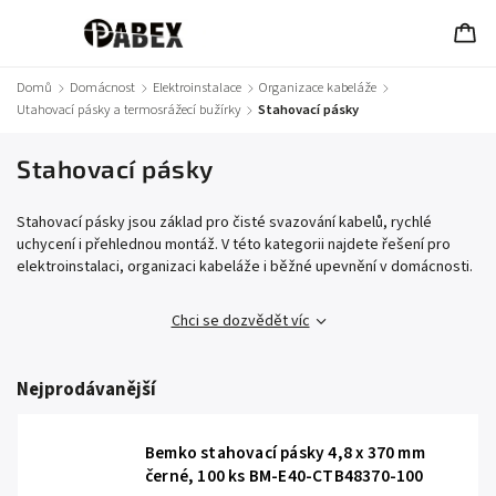
Domů
/
Domácnost
/
Elektroinstalace
/
Organizace kabeláže
/
Utahovací pásky a termosrážecí bužírky
/
Stahovací pásky
Stahovací pásky
Stahovací pásky jsou základ pro čisté svazování kabelů, rychlé
uchycení i přehlednou montáž. V této kategorii najdete řešení pro
elektroinstalaci, organizaci kabeláže i běžné upevnění v domácnosti.
Chci se dozvědět víc
Nejprodávanější
Bemko stahovací pásky 4,8 x 370 mm
černé, 100 ks BM-E40-CTB48370-100