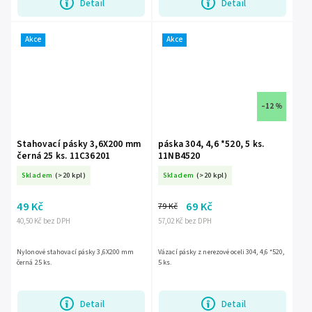
Detail
Detail
Akce
Akce
–12 %
Stahovací pásky 3,6X200 mm
páska 304, 4,6 *520, 5 ks.
černá 25 ks. 11C36201
11NB4520
Skladem
(>20 kpl)
Skladem
(>20 kpl)
49 Kč
69 Kč
79 Kč
40,50 Kč bez DPH
57,02 Kč bez DPH
Nylonové stahovací pásky 3,6X200 mm
Vázací pásky z nerezové oceli 304, 4,6 *520,
černá 25 ks.
5 ks.
Detail
Detail