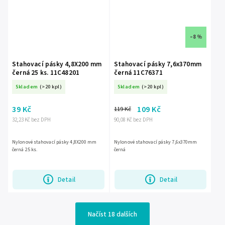
–8 %
Stahovací pásky 4,8X200 mm
Stahovací pásky 7,6x370mm
černá 25 ks. 11C48201
černá 11C76371
Skladem
(>20 kpl)
Skladem
(>20 kpl)
39 Kč
109 Kč
119 Kč
32,23 Kč bez DPH
90,08 Kč bez DPH
Nylonové stahovací pásky 4,8X200 mm
Nylonové stahovací pásky 7,6x370mm
černá 25 ks.
černá
Detail
Detail
Načíst 18 dalších