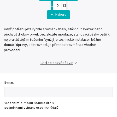
1
22
Nahoru
Když potřebujete rychle srovnat kabely, stáhnout svazek nebo
přichytit drobný prvek bez složité montáže, stahovací pásky patří k
nejpraktičtějším řešením. Využijí je technické instalace i běžné
domácí úpravy, kde rozhoduje přesnost rozměru a vhodné
provedení.
Chci se dozvědět víc
E-mail
Vložením e-mailu souhlasíte s
podmínkami ochrany osobních údajů
.