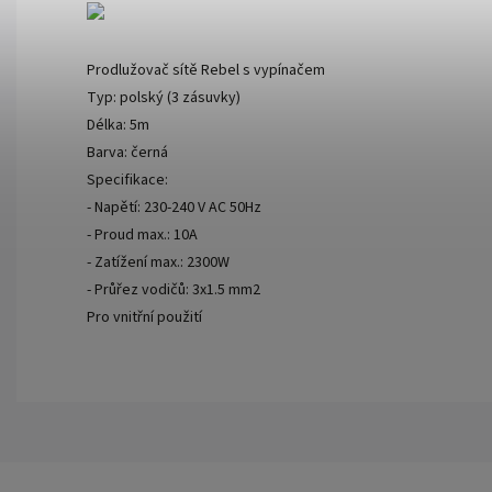
Prodlužovač sítě Rebel s vypínačem
Typ: polský (3 zásuvky)
Délka: 5m
Barva: černá
Specifikace:
- Napětí: 230-240 V AC 50Hz
- Proud max.: 10A
- Zatížení max.: 2300W
- Průřez vodičů: 3x1.5 mm2
Pro vnitřní použití