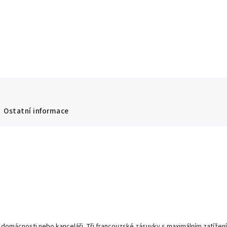
Ostatní informace
v domácnosti nebo kanceláři. Tři francouzské zásuvky s maximálním zatížení