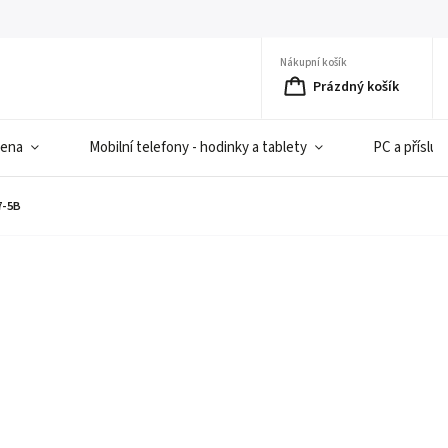
Nákupní košík
Prázdný košík
iena
Mobilní telefony - hodinky a tablety
PC a přísluš
7-5B