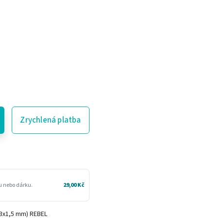
Zrychlená platba
ru nebo dárku.
29,00 Kč
(3x1,5 mm) REBEL