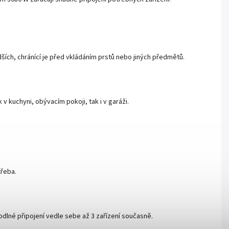
ších, chránící je před vkládáním prstů nebo jiných předmětů.
v kuchyni, obývacím pokoji, tak i v garáži.
třeba.
odlné připojení vedle sebe až 3 zařízení současně.