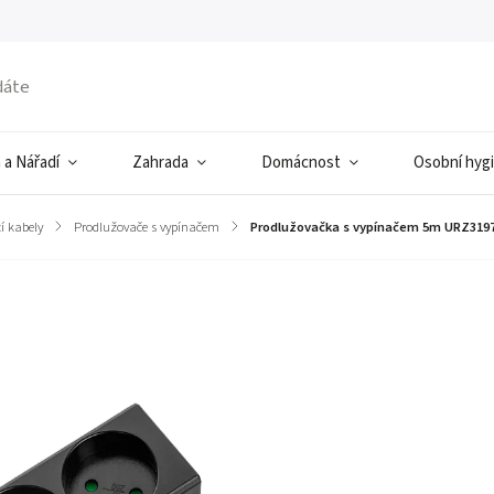
 a Nářadí
Zahrada
Domácnost
Osobní hyg
í kabely
/
Prodlužovače s vypínačem
/
Prodlužovačka s vypínačem 5m URZ319