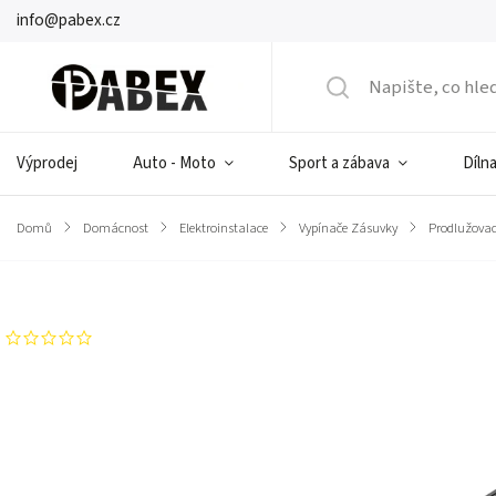
info@pabex.cz
Výprodej
Auto - Moto
Sport a zábava
Dílna
Domů
/
Domácnost
/
Elektroinstalace
/
Vypínače Zásuvky
/
Prodlužovac
Značka:
Rebel