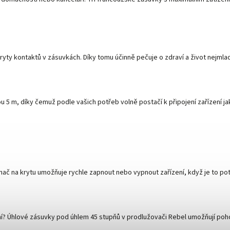
ty kontaktů v zásuvkách. Díky tomu účinně pečuje o zdraví a život nejmlad
5 m, díky čemuž podle vašich potřeb volně postačí k připojení zařízení jak 
nač na krytu umožňuje rychle zapnout nebo vypnout zařízení, když je to po
zení? Úhlové zásuvky pod úhlem 45 stupňů v prodlužovači Rebel umožňují poh