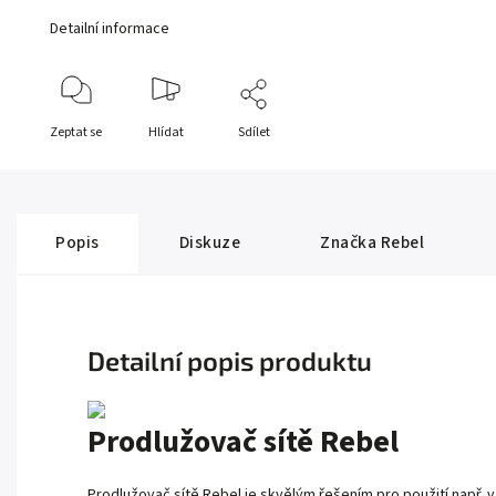
Detailní informace
Zeptat se
Hlídat
Sdílet
Popis
Diskuze
Značka
Rebel
Detailní popis produktu
Prodlužovač sítě Rebel
Prodlužovač sítě Rebel je skvělým řešením pro použití např. 