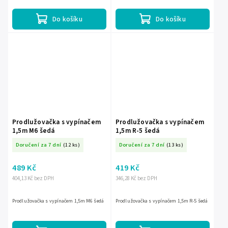
pojistku Child Protection,...
Do košíku
Do košíku
Prodlužovačka s vypínačem
Prodlužovačka s vypínačem
1,5m M6 šedá
1,5m R-5 šedá
Doručení za 7 dní
(12 ks)
Doručení za 7 dní
(13 ks)
489 Kč
419 Kč
404,13 Kč bez DPH
346,28 Kč bez DPH
Prodlužovačka s vypínačem 1,5m M6 šedá
Prodlužovačka s vypínačem 1,5m R-5 šedá