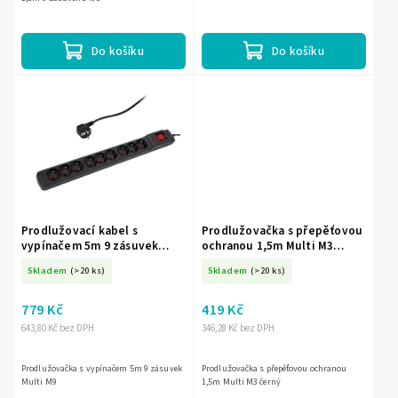
Do košíku
Do košíku
Prodlužovací kabel s
Prodlužovačka s přepěťovou
vypínačem 5m 9 zásuvek
ochranou 1,5m Multi M3
Multi M9
černý
Skladem
(>20 ks)
Skladem
(>20 ks)
779 Kč
419 Kč
643,80 Kč bez DPH
346,28 Kč bez DPH
Prodlužovačka s vypínačem 5m 9 zásuvek
Prodlužovačka s přepěťovou ochranou
Multi M9
1,5m Multi M3 černý