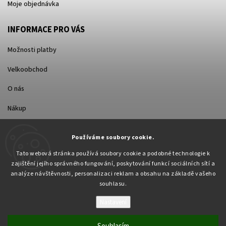
Moje objednávka
INFORMACE PRO VÁS
Možnosti platby
Velkoobchod
O nás
Nákup
Způsoby dopravy
Používáme soubory cookie.
Tato webová stránka používá soubory cookie a podobné technologie k
zajištění jejího správného fungování, poskytování funkcí sociálních sítí a
analýze návštěvnosti, personalizaci reklam a obsahu na základě vašeho
souhlasu.
Nastavení
Copyright 2026
Pabex.cz
. Všechna práva vyhrazena.
Upravit nastavení cookies