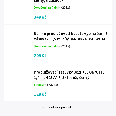
černý, 5 zásuvek
Doručení za 7 dní
(>20 ks)
349 Kč
Bemko prodlužovací kabel s vypínačem, 5
zásuvek, 1,5 m, bílý BM-B06-NB5GSW1M
Doručení za 7 dní
(>20 ks)
209 Kč
Prodlužovací zásuvky 3x2P+E, ON/OFF,
1,4 m, H05VV-F, 3x1mm2, černý
Skladem
(>20 ks)
129 Kč
Zobrazit více produktů