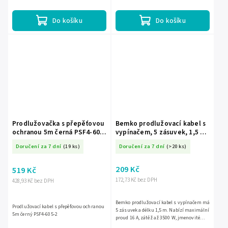
prachu.Je vybavena zabudovaným...
flexibilitu při umístění.Černá...
Do košíku
Do košíku
Prodlužovačka s přepěťovou
Bemko prodlužovací kabel s
ochranou 5m černá PSF4-605-
vypínačem, 5 zásuvek, 1,5 m,
2
bílý BM-B06-NB5GSW1M
Doručení za 7 dní
(19 ks)
Doručení za 7 dní
(>20 ks)
209 Kč
519 Kč
172,73 Kč bez DPH
428,93 Kč bez DPH
Bemko prodlužovací kabel s vypínačem má
Prodlužovací kabel s přepěťovou ochranou
5 zásuvek a délku 1,5 m. Nabízí maximální
5m černý PSF4-605-2
proud 16 A, zátěž až 3500 W, jmenovité
napětí 250 V~ a provedení s vodičem 3x1,5