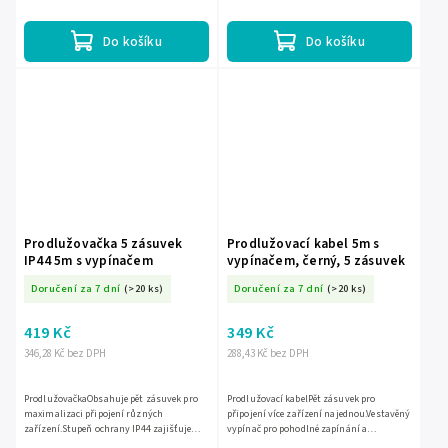
Do košíku
Do košíku
Prodlužovačka 5 zásuvek
Prodlužovací kabel 5m s
IP44 5m s vypínačem
vypínačem, černý, 5 zásuvek
Doručení za 7 dní
(>20 ks)
Doručení za 7 dní
(>20 ks)
419 Kč
349 Kč
346,28 Kč bez DPH
288,43 Kč bez DPH
ProdlužovačkaObsahuje pět zásuvek pro
Prodlužovací kabelPět zásuvek pro
maximalizaci připojení různých
připojení více zařízení najednou.Vestavěný
zařízení.Stupeň ochrany IP44 zajišťuje
vypínač pro pohodlné zapínání a
zvýšenou odolnost proti vlhkosti a
vypínání.Délka kabelu 5 metrů nabízí