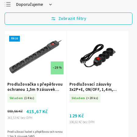
Doporučujeme
Nejlevnější
Nejdražší
Nejprodávanější
Akce
Abecedně
–29 %
Prodlužovačka s přepěťovou
Prodlužovací zásuvky
ochranou 1,5m 9 zásuvek
3x2P+E, ON/OFF, 1,4 m,
5495
H05VV-F, 3x1mm2, černý
Skladem
(14 ks)
Skladem
(>20 ks)
415,67 Kč
593,56 Kč
129 Kč
343,53 Kč bez DPH
106,61 Kč bez DPH
Prodlužovací kabel s přepěťovou ochranou
1,5m 9 zásuvek 5495