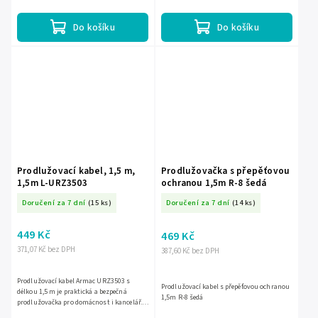
domácí a kancelářské použitíBezpečné...
Do košíku
Do košíku
Prodlužovací kabel, 1,5 m,
Prodlužovačka s přepěťovou
1,5m L-URZ3503
ochranou 1,5m R-8 šedá
Doručení za 7 dní
(15 ks)
Doručení za 7 dní
(14 ks)
449 Kč
469 Kč
371,07 Kč bez DPH
387,60 Kč bez DPH
Prodlužovací kabel Armac URZ3503 s
Prodlužovací kabel s přepěťovou ochranou
délkou 1,5 m je praktická a bezpečná
1,5m R-8 šedá
prodlužovačka pro domácnost i kancelář.
Nabízí 5 zásuvek s uzemněním a dětskou