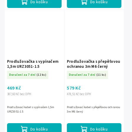
Do košíku
Do košíku
Prodlužovačka s vypínačem
Prodlužovačka s přepěťovou
1,5m URZ3051-1.5
ochranou 3m M6 černý
Doručení za 7 dní
(12 ks)
Doručení za 7 dní
(11 ks)
469 Kč
579 Kč
387,60 Kč bez DPH
478,51 Kč bez DPH
Prodlužovací kabel s vypínačem 1,5m
Prodlužovací kabel s přepěťovou ochranou
URZ3051-1.5
3m M6 černý
Do košíku
Do košíku