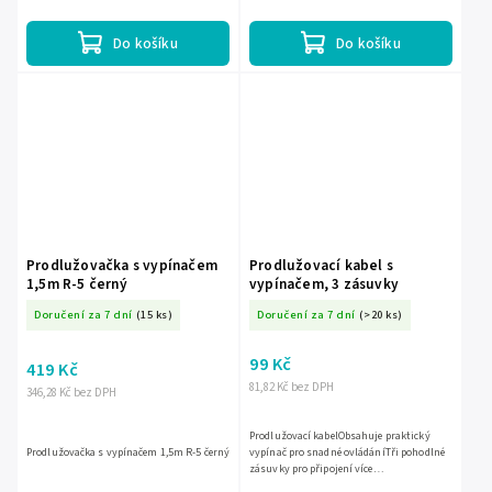
mm2. Bílá...
Do košíku
Do košíku
Prodlužovačka s vypínačem
Prodlužovací kabel s
1,5m R-5 černý
vypínačem, 3 zásuvky
Doručení za 7 dní
(15 ks)
Doručení za 7 dní
(>20 ks)
99 Kč
419 Kč
81,82 Kč bez DPH
346,28 Kč bez DPH
Prodlužovací kabelObsahuje praktický
Prodlužovačka s vypínačem 1,5m R-5 černý
vypínač pro snadné ovládáníTři pohodlné
zásuvky pro připojení více
zařízeníKompaktní design vhodný pro