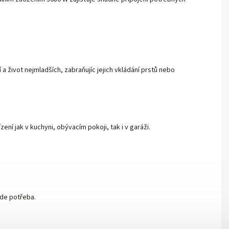
 život nejmladších, zabraňujíc jejich vkládání prstů nebo
ní jak v kuchyni, obývacím pokoji, tak i v garáži.
ude potřeba.