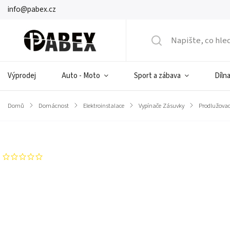
info@pabex.cz
Výprodej
Auto - Moto
Sport a zábava
Dílna
Domů
/
Domácnost
/
Elektroinstalace
/
Vypínače Zásuvky
/
Prodlužovac
Značka:
Rebel