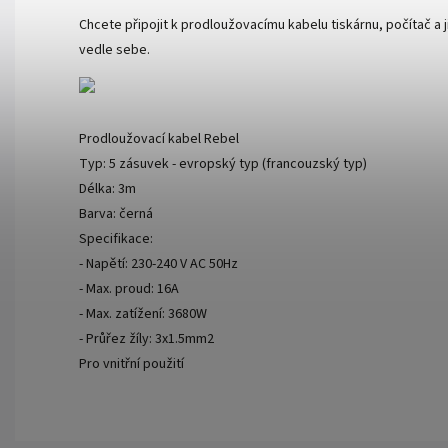
Chcete připojit k prodloužovacímu kabelu tiskárnu, počítač a
vedle sebe.
Prodloužovací kabel Rebel
Typ: 5 zásuvek - evropský typ (francouzský typ)
Délka: 3m
Barva: černá
Specifikace:
- Napětí: 230-240 V AC 50Hz
- Max. proud: 16A
- Max. zatížení: 3680W
- Průřez žíly: 3x1.5mm2
Pro vnitřní použití