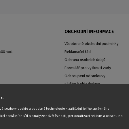
OBCHODNÍ INFORMACE
Všeobecné obchodní podmínky
7:00 hod.
Reklamační řád
Ochrana osobních údajů
Formulář pro vytknutí vady
Odstoupení od smlouvy
Služby k objednávce
Moje objednávka
ie.
á soubory cookie a podobné technologie k zajištění jejího správného
kcí sociálních sítí a analýze návštěvnosti, personalizaci reklam a obsahu na