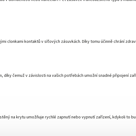
 clonkami kontaktů v síťových zásuvkách. Díky tomu účinně chrání zdraví a
, díky čemuž v závislosti na vašich potřebách umožní snadné připojení zaříze
těný na krytu umožňuje rychlé zapnutí nebo vypnutí zařízení, kdykoli to b