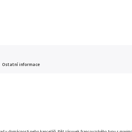
Ostatní informace
klad v domácnosti nebo kanceláři. Pět zásuvek francouzského typu s maxim