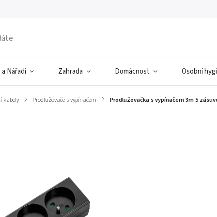
 a Nářadí
Zahrada
Domácnost
Osobní hyg
í kabely
/
Prodlužovače s vypínačem
/
Prodlužovačka s vypínačem 3m 5 zásuv