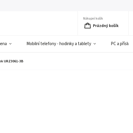
Nákupní košík
Prázdný košík
iena
Mobilní telefony - hodinky a tablety
PC a přísluš
ek URZ3061-3B