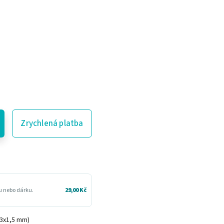
Zrychlená platba
ru nebo dárku.
29,00 Kč
(3x1,5 mm)