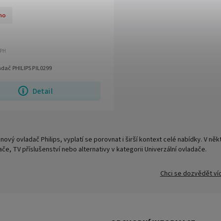
no
DPH
adač PHILIPS PIL0299
Detail
nový ovladač Philips, vyplatí se porovnat i širší kontext celé nabídky. V něk
ače, TV příslušenství nebo alternativy v kategorii Univerzální ovladače.
Chci se dozvědět ví