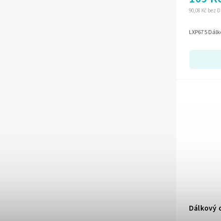
90,08 Kč bez 
LXP675 Dálk
Dálkový 