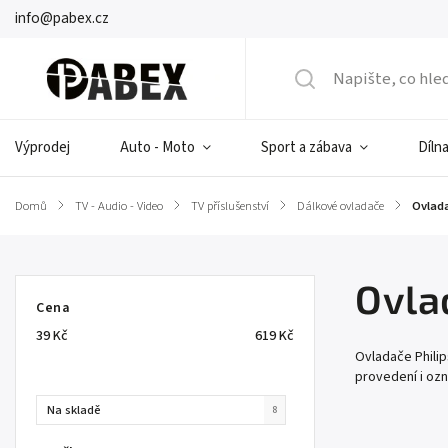
info@pabex.cz
Výprodej
Auto - Moto
Sport a zábava
Dílna
Domů
/
TV - Audio - Video
/
TV příslušenství
/
Dálkové ovladače
/
Ovlada
Ovla
Cena
39
Kč
619
Kč
Ovladače Philip
provedení i ozn
Na skladě
8