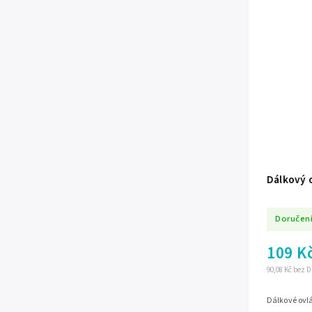
Dálkový o
Doručení
109 K
90,08 Kč bez 
Dálkové ovlá