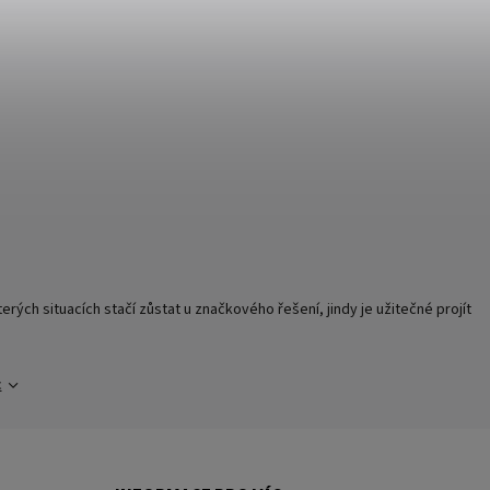
terých situacích stačí zůstat u značkového řešení, jindy je užitečné projít
c