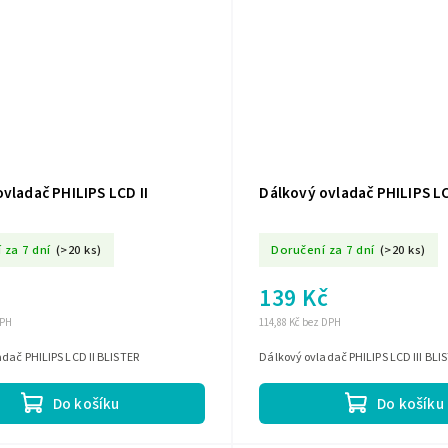
vladač PHILIPS LCD II
Dálkový ovladač PHILIPS LC
 za 7 dní
(>20 ks)
Doručení za 7 dní
(>20 ks)
139 Kč
DPH
114,88 Kč bez DPH
dač PHILIPS LCD II BLISTER
Dálkový ovladač PHILIPS LCD III BLI
Do košíku
Do košíku