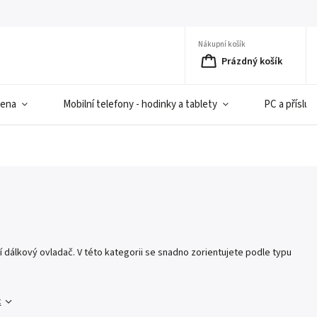
Nákupní košík
Prázdný košík
iena
Mobilní telefony - hodinky a tablety
PC a přísluš
ní dálkový ovladač. V této kategorii se snadno zorientujete podle typu
c