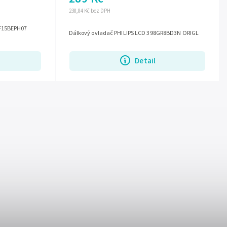
238,84 Kč bez DPH
GF15BEPH07
Dálkový ovladač PHILIPS LCD 398GR8BD3N ORIGL
Detail