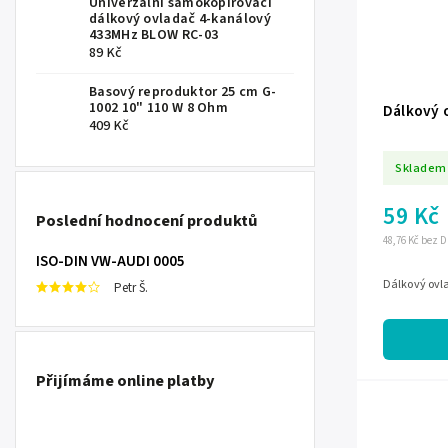
Univerzální samokopírovací
dálkový ovladač 4-kanálový
433MHz BLOW RC-03
89 Kč
Basový reproduktor 25 cm G-
1002 10" 110 W 8 Ohm
Dálkový 
409 Kč
Skladem
59 Kč
Poslední hodnocení produktů
48,76 Kč bez 
ISO-DIN VW-AUDI 0005
Dálkový ovl
Petr Š.
Přijímáme online platby