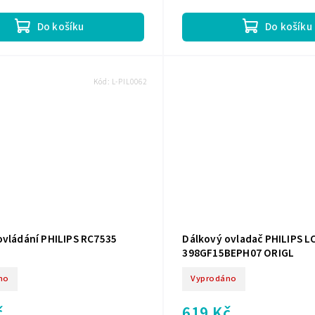
Do košíku
Do košíku
Kód:
L-PIL0062
ovládání PHILIPS RC7535
Dálkový ovladač PHILIPS L
398GF15BEPH07 ORIGL
no
Vyprodáno
č
619 Kč