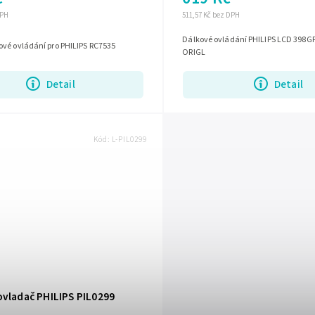
DPH
511,57 Kč bez DPH
Dálkové ovládání PHILIPS LCD 398
ové ovládání pro PHILIPS RC7535
ORIGL
Detail
Detail
Kód:
L-PIL0299
ovladač PHILIPS PIL0299