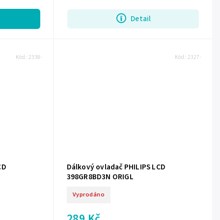
Detail
Kód:
2338-
Kód:
2327-
CD
Dálkový ovladač PHILIPS LCD
398GR8BD3N ORIGL
Vyprodáno
289 Kč