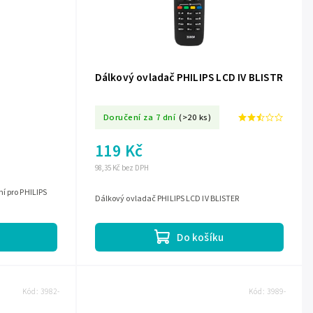
Dálkový ovladač PHILIPS LCD IV BLISTR
Doručení za 7 dní
(>20 ks)
119 Kč
98,35 Kč bez DPH
í pro PHILIPS
Dálkový ovladač PHILIPS LCD IV BLISTER
Do košíku
Kód:
3982-
Kód:
3989-