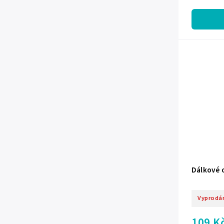
Dálkové 
Vyprodá
109 K