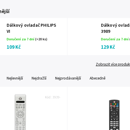
ější
Dálkový ovladač PHILIPS
Dálkový ovlad
VI
3989
Doručení za 7 dní
(>20 ks)
Doručení za 7 dní
109 Kč
129 Kč
Zobrazit více produk
Nejlevnější
Nejdražší
Nejprodávanější
Abecedně
Kód:
3939-