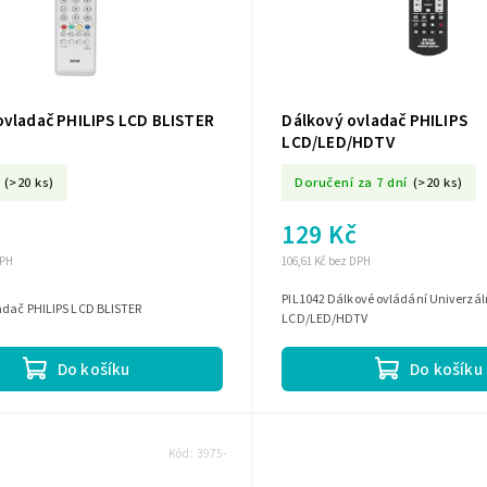
ovladač PHILIPS LCD BLISTER
Dálkový ovladač PHILIPS
LCD/LED/HDTV
(>20 ks)
Doručení za 7 dní
(>20 ks)
129 Kč
DPH
106,61 Kč bez DPH
PIL1042 Dálkové ovládání Univerzáln
adač PHILIPS LCD BLISTER
LCD/LED/HDTV
Do košíku
Do košíku
Kód:
3975-