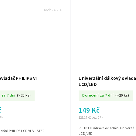
Kód:
74-256-
vladač PHILIPS VI
Univerzální dálkový ovlada
LCD/LED
 za 7 dní
(>20 ks)
Doručení za 7 dní
(>20 ks)
č
149 Kč
DPH
123,14 Kč bez DPH
PIL1033 Dálkové ovládání Univerzál 
dání PHILIPS LCD VI BLISTER
LCD/LED