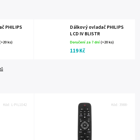
ač PHILIPS
Dálkový ovladač PHILIPS
LCD IV BLISTR
(>20 ks)
Doručení za 7 dní
(>20 ks)
119 Kč
tů
Kód:
L-PIL1042
Kód:
3988-