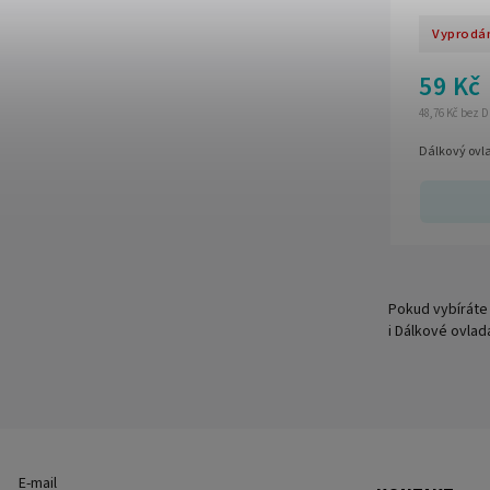
Vyprodá
59 Kč
48,76 Kč bez 
Dálkový ovl
Pokud vybíráte 
i Dálkové ovlad
E-mail