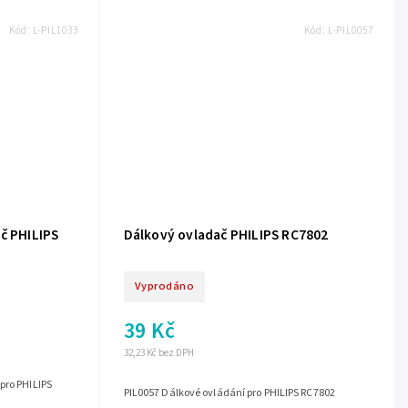
Kód:
L-PIL1033
Kód:
L-PIL0057
č PHILIPS
Dálkový ovladač PHILIPS RC7802
Vyprodáno
39 Kč
32,23 Kč bez DPH
pro PHILIPS
PIL0057 Dálkové ovládání pro PHILIPS RC7802