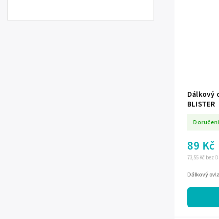
Dálkový o
BLISTER
Doručení
89 Kč
73,55 Kč bez 
Dálkový ovla