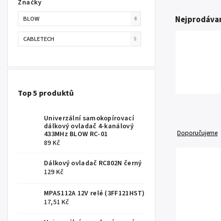
Značky
Nejprodávan
BLOW
8
CABLETECH
5
Top 5 produktů
Univerzální samokopírovací
dálkový ovladač 4-kanálový
Doporučujeme
433MHz BLOW RC-01
89 Kč
Dálkový ovladač RC802N černý
129 Kč
MPAS112A 12V relé (3FF121HST)
17,51 Kč