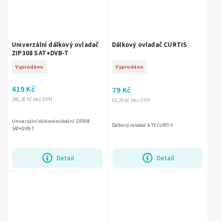
Univerzální dálkový ovladač
Dálkový ovladač CURTIS
ZIP308 SAT+DVB-T
Vyprodáno
Vyprodáno
419 Kč
79 Kč
346,28 Kč bez DPH
65,29 Kč bez DPH
Univerzální dálkové ovládání ZIP308
Dálkový ovladač k TV CURTIS
SAT+DVB-T
Detail
Detail