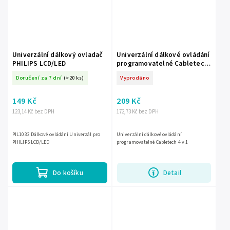
Univerzální dálkový ovladač
Univerzální dálkové ovládání
PHILIPS LCD/LED
programovatelné Cabletech
4 v 1
Doručení za 7 dní
(>20 ks)
Vyprodáno
149 Kč
209 Kč
123,14 Kč bez DPH
172,73 Kč bez DPH
PIL1033 Dálkové ovládání Univerzál pro
Univerzální dálkové ovládání
PHILIPS LCD/LED
programovatelné Cabletech 4 v 1
Do košíku
Detail