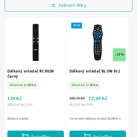
Nejlevnější
Nejdražší
Nejprodávanější
Akce
Abecedně
–29 %
Dálkový ovladač RC802N
Dálkový ovladač BLOW 8v1
černý
Skladem
(>20 ks)
Skladem
(>20 ks)
129 Kč
72,84 Kč
103,79 Kč
106,61 Kč bez DPH
60,20 Kč bez DPH
Dálkový ovladač
Univerzální dálkový ovladač BLOW 8v1
Do košíku
Do košíku