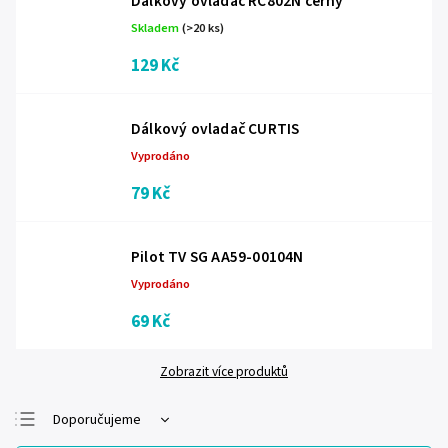
Dálkový ovladač RC802N černý
Skladem
(>20 ks)
129 Kč
Dálkový ovladač CURTIS
Vyprodáno
79 Kč
Pilot TV SG AA59-00104N
Vyprodáno
69 Kč
Zobrazit více produktů
Doporučujeme