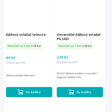
Dálkový ovladač televize
Univerzální dálkový ovladač
PIL1023
Doručení za 7 dní
(>20 ks)
Doručení za 7 dní
(>20 ks)
229 Kč
69 Kč
189,26 Kč bez DPH
57,02 Kč bez DPH
PIL1027 Dálkové ovládání univerzální
Dálkový ovladač televizoru
program.Cabletech 4v1
Do košíku
Do košíku