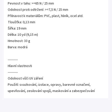
Pevnost v tahu: >=65 N / 25 mm
Odolnost proti odtržení: >=7,5 N / 25 mm
Přilnavost k materiálům: PVC, plast, hliník, ocel atd.
Tloušťka: 0,13 mm
Šířka: 19 mm
Délka: 10 yd (9,15 m)
Hmotnost: 33 g
Barva: modrá
----------
Hlavní vlastnosti
----------
Odolnost vůči UV záření
Použití: svazkování, izolace, opravy, barevné označení,
upevňování, zesilování spojů, maskování a zabezpečování