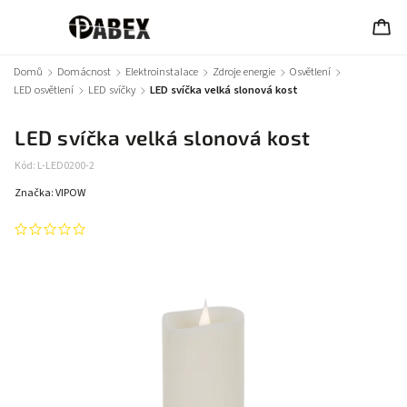
Domů
/
Domácnost
/
Elektroinstalace
/
Zdroje energie
/
Osvětlení
/
LED osvětlení
/
LED svíčky
/
LED svíčka velká slonová kost
LED svíčka velká slonová kost
Kód:
L-LED0200-2
Značka:
VIPOW