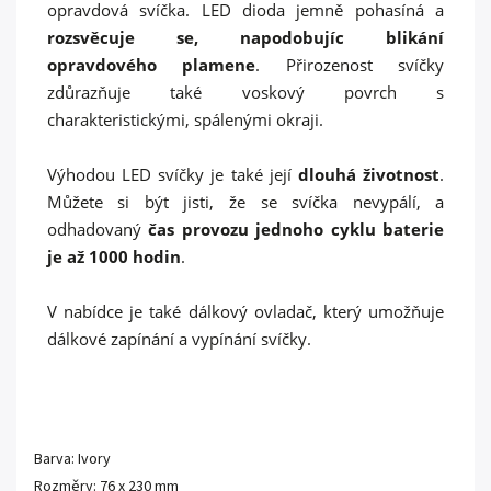
opravdová svíčka. LED dioda jemně pohasíná a
rozsvěcuje se, napodobujíc blikání
opravdového plamene
. Přirozenost svíčky
zdůrazňuje také voskový povrch s
charakteristickými, spálenými okraji.
Výhodou LED svíčky je také její
dlouhá životnost
.
Můžete si být jisti, že se svíčka nevypálí, a
odhadovaný
čas provozu jednoho cyklu baterie
je až 1000 hodin
.
V nabídce je také dálkový ovladač, který umožňuje
dálkové zapínání a vypínání svíčky.
Barva: Ivory
Rozměry: 76 x 230 mm