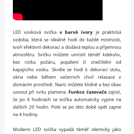
LED vosková svíčka
v barvě
ivory
je praktická
ozdoba, která se ideálně hodí do každé místnosti,
tvoří efektivní dekoraci a dodává teplou a příjemnou
atmosféru. Svíčku můžete umístit téměř kdekoliv,
bez rizika požáru, popálení či znečištění od
kapajícího vosku. Skvěle se hodí k dekoraci stolu,
okna nebo během večerních chvil relaxace v
domácím prostředí. Navíc můžete klidně a bez obav
usnout při svitu plamene.
Funkce časovače
zajistí,
že po 4 hodinách se svíčka automaticky vypne na
dalších 20 hodin. Poté se po této době opět zapne
na 4 hodiny.
Moderní LED svíčka vypadá téměř identicky jako