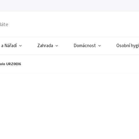
 a Nářadí
Zahrada
Domácnost
Osobní hyg
kolo URZ0036