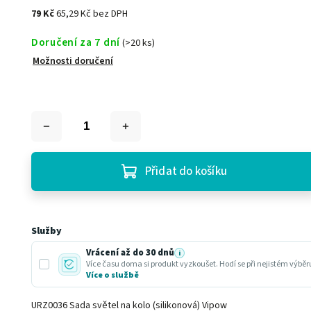
79 Kč
65,29 Kč bez DPH
Doručení za 7 dní
(>20 ks)
Možnosti doručení
Přidat do košíku
Služby
Vrácení až do 30 dnů
i
Více času doma si produkt vyzkoušet. Hodí se při nejistém výbě
Více o službě
URZ0036 Sada světel na kolo (silikonová) Vipow