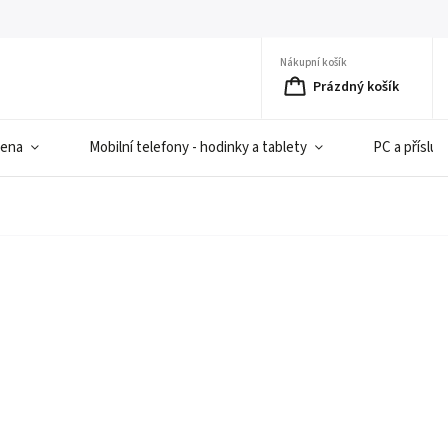
Nákupní košík
Prázdný košík
iena
Mobilní telefony - hodinky a tablety
PC a přísluš