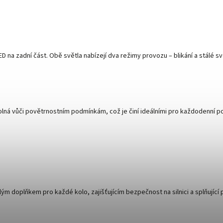
ED na zadní část. Obě světla nabízejí dva režimy provozu – blikání a stálé 
olná vůči povětrnostním podmínkám, což je činí ideálními pro každodenní po
m doplňkem pro každé kolo, zajišťujícím bezpečnost na silnici a splňující p