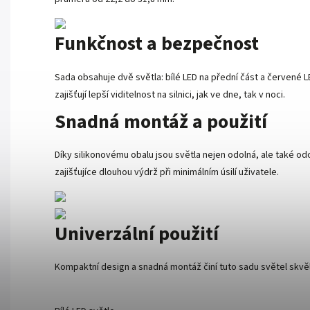
Funkčnost a bezpečnost
Sada obsahuje dvě světla: bílé LED na přední část a červené L
zajišťují lepší viditelnost na silnici, jak ve dne, tak v noci.
Snadná montáž a použití
Díky silikonovému obalu jsou světla nejen odolná, ale také od
zajišťujíce dlouhou výdrž při minimálním úsilí uživatele.
Univerzální použití
Kompaktní design a snadná montáž činí tuto sadu světel skvělý