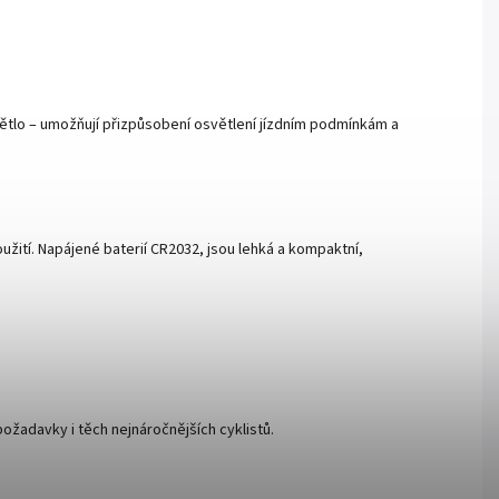
světlo – umožňují přizpůsobení osvětlení jízdním podmínkám a
užití. Napájené baterií CR2032, jsou lehká a kompaktní,
ožadavky i těch nejnáročnějších cyklistů.