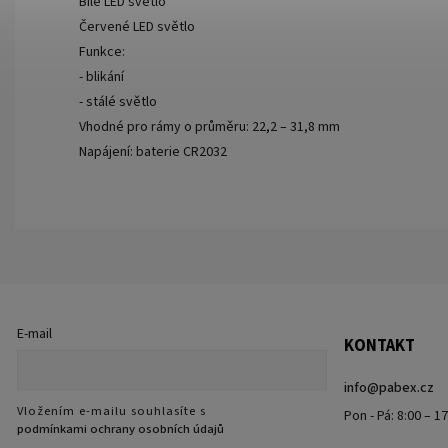
Bílé LED světlo
Červené LED světlo
Funkce:
- blikání
- stálé světlo
Vhodné pro rámy o průměru: 22,2 – 31,8 mm
Napájení: baterie CR2032
E-mail
KONTAKT
info
@
pabex.cz
Vložením e-mailu souhlasíte s
Pon - Pá: 8:00 – 1
podmínkami ochrany osobních údajů