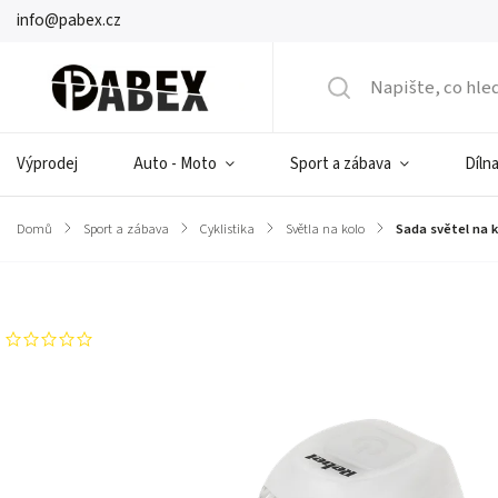
info@pabex.cz
Výprodej
Auto - Moto
Sport a zábava
Dílna
Domů
/
Sport a zábava
/
Cyklistika
/
Světla na kolo
/
Sada světel na 
Značka:
VIPOW