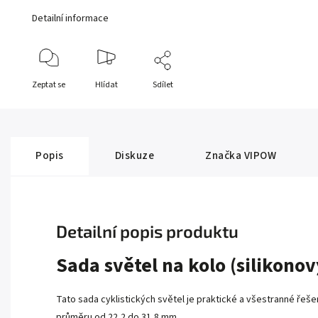
Detailní informace
Zeptat se
Hlídat
Sdílet
Popis
Diskuze
Značka
VIPOW
Detailní popis produktu
Sada světel na kolo (silikono
Tato sada cyklistických světel je praktické a všestranné řešen
průměru od 22,2 do 31,8 mm.