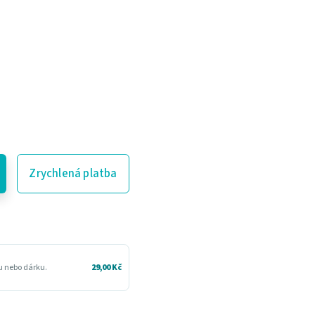
Zrychlená platba
ru nebo dárku.
29,00 Kč