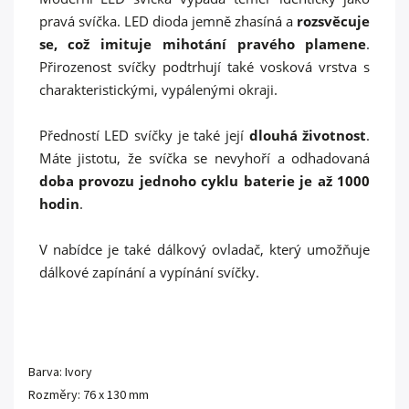
pravá svíčka. LED dioda jemně zhasíná a
rozsvěcuje
se, což imituje mihotání pravého plamene
.
Přirozenost svíčky podtrhují také vosková vrstva s
charakteristickými, vypálenými okraji.
Předností LED svíčky je také její
dlouhá životnost
.
Máte jistotu, že svíčka se nevyhoří a odhadovaná
doba provozu jednoho cyklu baterie je až 1000
hodin
.
V nabídce je také dálkový ovladač, který umožňuje
dálkové zapínání a vypínání svíčky.
Barva: Ivory
Rozměry: 76 x 130 mm