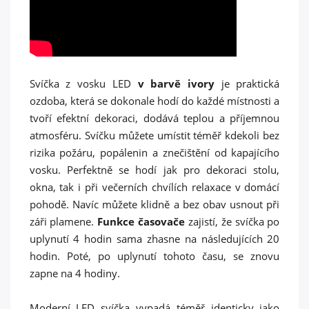
Svíčka z vosku LED
v barvě
ivory
je praktická
ozdoba, která se dokonale hodí do každé místnosti a
tvoří efektní dekoraci, dodává teplou a příjemnou
atmosféru. Svíčku můžete umístit téměř kdekoli bez
rizika požáru, popálenin a znečištění od kapajícího
vosku. Perfektně se hodí jak pro dekoraci stolu,
okna, tak i při večerních chvílích relaxace v domácí
pohodě. Navíc můžete klidně a bez obav usnout při
záři plamene.
Funkce časovače
zajistí, že svíčka po
uplynutí 4 hodin sama zhasne na následujících 20
hodin. Poté, po uplynutí tohoto času, se znovu
zapne na 4 hodiny.
Moderní LED svíčka vypadá téměř identicky jako