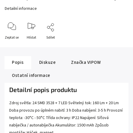
Detailní informace
Zeptat se
Hlídat
Sdílet
Popis
Diskuze
Značka
VIPOW
Ostatní informace
Detailní popis produktu
Zdroj světla: 24 SMD 3528 + 7 LED Světelný tok: 160 Lm + 20 Lm
Doba provozu po úplném nabití: 3 h Doba nabíjení: 3-5 h Provozní
teplota: -30°C - 50°C Třída ochrany: IP22 Napájení: Síťová
nabíječka / autonabíječka Akumulátor: 1500 mAh Způsob
montáže: Háček, magnet