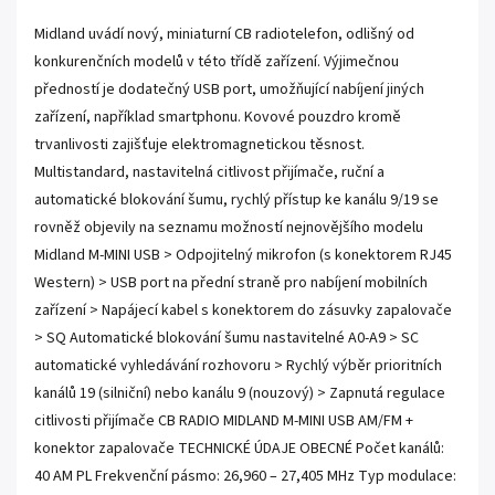
Midland uvádí nový, miniaturní CB radiotelefon, odlišný od
konkurenčních modelů v této třídě zařízení. Výjimečnou
předností je dodatečný USB port, umožňující nabíjení jiných
zařízení, například smartphonu. Kovové pouzdro kromě
trvanlivosti zajišťuje elektromagnetickou těsnost.
Multistandard, nastavitelná citlivost přijímače, ruční a
automatické blokování šumu, rychlý přístup ke kanálu 9/19 se
rovněž objevily na seznamu možností nejnovějšího modelu
Midland M-MINI USB > Odpojitelný mikrofon (s konektorem RJ45
Western) > USB port na přední straně pro nabíjení mobilních
zařízení > Napájecí kabel s konektorem do zásuvky zapalovače
> SQ Automatické blokování šumu nastavitelné A0-A9 > SC
automatické vyhledávání rozhovoru > Rychlý výběr prioritních
kanálů 19 (silniční) nebo kanálu 9 (nouzový) > Zapnutá regulace
citlivosti přijímače CB RADIO MIDLAND M-MINI USB AM/FM +
konektor zapalovače TECHNICKÉ ÚDAJE OBECNÉ Počet kanálů:
40 AM PL Frekvenční pásmo: 26,960 – 27,405 MHz Typ modulace: