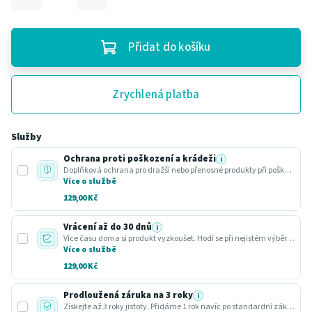
Přidat do košíku
Zrychlená platba
Služby
Ochrana proti poškození a krádeži
i
Doplňková ochrana pro dražší nebo přenosné produkty při poškození nebo krádeži.
Více o službě
129,00 Kč
Vrácení až do 30 dnů
i
Více času doma si produkt vyzkoušet. Hodí se při nejistém výběru nebo dárku.
Více o službě
129,00 Kč
Prodloužená záruka na 3 roky
i
Získejte až 3 roky jistoty. Přidáme 1 rok navíc po standardní zákonné lhůtě.