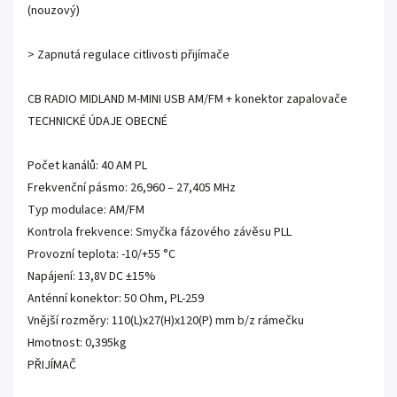
(nouzový)
> Zapnutá regulace citlivosti přijímače
CB RADIO MIDLAND M-MINI USB AM/FM + konektor zapalovače
TECHNICKÉ ÚDAJE OBECNÉ
Počet kanálů: 40 AM PL
Frekvenční pásmo: 26,960 – 27,405 MHz
Typ modulace: AM/FM
Kontrola frekvence: Smyčka fázového závěsu PLL
Provozní teplota: -10/+55 °C
Napájení: 13,8V DC ±15%
Anténní konektor: 50 Ohm, PL-259
Vnější rozměry: 110(L)x27(H)x120(P) mm b/z rámečku
Hmotnost: 0,395kg
PŘIJÍMAČ