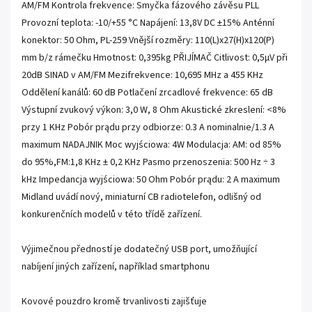
AM/FM Kontrola frekvence: Smyčka fázového závěsu PLL
Provozní teplota: -10/+55 °C Napájení: 13,8V DC ±15% Anténní
konektor: 50 Ohm, PL-259 Vnější rozměry: 110(L)x27(H)x120(P)
mm b/z rámečku Hmotnost: 0,395kg PŘIJÍMAČ Citlivost: 0,5µV při
20dB SINAD v AM/FM Mezifrekvence: 10,695 MHz a 455 KHz
Oddělení kanálů: 60 dB Potlačení zrcadlové frekvence: 65 dB
Výstupní zvukový výkon: 3,0 W, 8 Ohm Akustické zkreslení: <8%
przy 1 KHz Pobór prądu przy odbiorze: 0.3 A nominalnie/1.3 A
maximum NADAJNIK Moc wyjściowa: 4W Modulacja: AM: od 85%
do 95%,FM:1,8 KHz ± 0,2 KHz Pasmo przenoszenia: 500 Hz ÷ 3
kHz Impedancja wyjściowa: 50 Ohm Pobór prądu: 2 A maximum
Midland uvádí nový, miniaturní CB radiotelefon, odlišný od
konkurenčních modelů v této třídě zařízení.
Výjimečnou předností je dodatečný USB port, umožňující
nabíjení jiných zařízení, například smartphonu
Kovové pouzdro kromě trvanlivosti zajišťuje