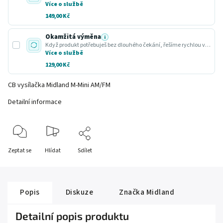
Více o službě
149,00 Kč
Okamžitá výměna
i
Když produkt potřebuješ bez dlouhého čekání, řešíme rychlou výměnu za funkční kus.
Více o službě
129,00 Kč
CB vysílačka Midland M-Mini AM/FM
Detailní informace
Zeptat se
Hlídat
Sdílet
Popis
Diskuze
Značka
Midland
Detailní popis produktu