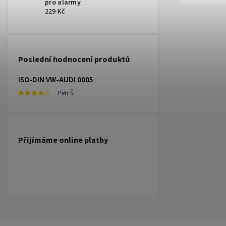
pro alarmy
229 Kč
Poslední hodnocení produktů
ISO-DIN VW-AUDI 0005
Petr Š.
Přijímáme online platby