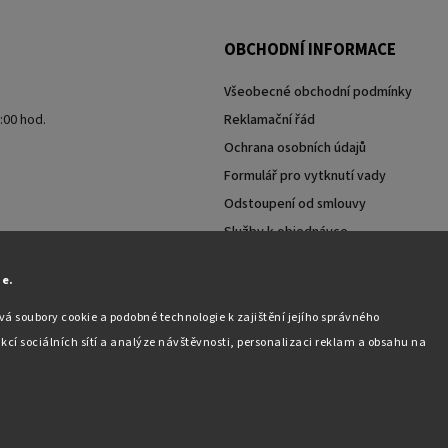
OBCHODNÍ INFORMACE
Všeobecné obchodní podmínky
7:00 hod.
Reklamační řád
Ochrana osobních údajů
Formulář pro vytknutí vady
Odstoupení od smlouvy
Služby k objednávce
Moje objednávka
ie.
á soubory cookie a podobné technologie k zajištění jejího správného
kcí sociálních sítí a analýze návštěvnosti, personalizaci reklam a obsahu na
Copyright 2026
Pabex.cz
. Všechna práva vyhrazena.
Upravit nastavení cookies
Vytvořil
Shoptet
| Design
Shoptak.cz