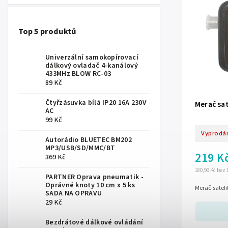
Top 5 produktů
Univerzální samokopírovací
dálkový ovladač 4-kanálový
433MHz BLOW RC-03
89 Kč
Čtyřzásuvka bílá IP20 16A 230V
Merač sa
AC
99 Kč
Vyprodá
Autorádio BLUETEC BM202
MP3/USB/SD/MMC/BT
219 K
369 Kč
180,99 Kč bez
PARTNER Oprava pneumatik -
Oprávné knoty 10 cm x 5 ks
Merač satel
SADA NA OPRAVU
29 Kč
Bezdrátové dálkové ovládání