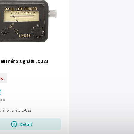
telitného signálu LXU83
no
č
 DPH
itného signálu LXU83
Detail