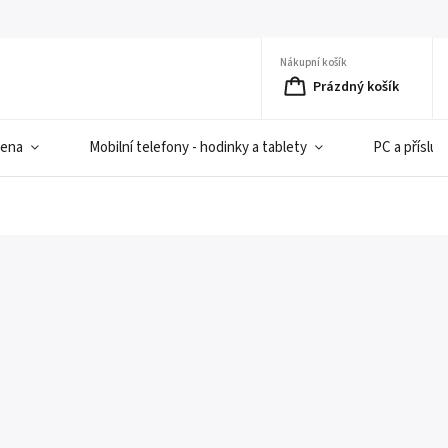
Nákupní košík
Prázdný košík
iena
Mobilní telefony - hodinky a tablety
PC a přísluš