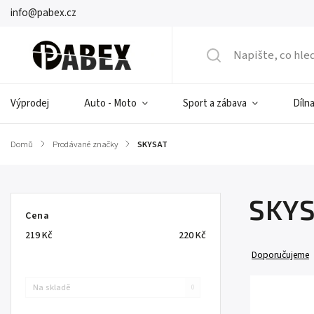
info@pabex.cz
Výprodej
Auto - Moto
Sport a zábava
Dílna
Domů
/
Prodávané značky
/
SKYSAT
SKY
Cena
219
Kč
220
Kč
Doporučujeme
Na skladě
0