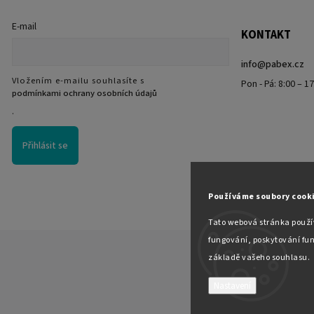
E-mail
KONTAKT
info
@
pabex.cz
Vložením e-mailu souhlasíte s
Pon - Pá: 8:00 – 1
podmínkami ochrany osobních údajů
.
Přihlásit se
Používáme soubory cook
Tato webová stránka použív
fungování, poskytování fun
základě vašeho souhlasu.
Nastavení