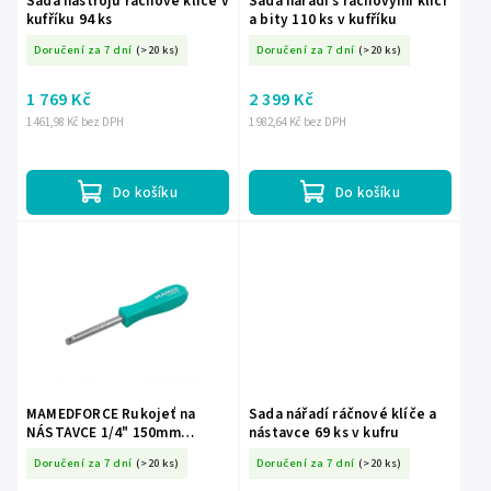
Sada nástrojů ráčnové klíče v
Sada nářadí s ráčnovými klíči
kufříku 94 ks
a bity 110 ks v kufříku
Doručení za 7 dní
(>20 ks)
Doručení za 7 dní
(>20 ks)
1 769 Kč
2 399 Kč
1 461,98 Kč bez DPH
1 982,64 Kč bez DPH
Do košíku
Do košíku
MAMEDFORCE Rukojeť na
Sada nářadí ráčnové klíče a
NÁSTAVCE 1/4" 150mm
nástavce 69 ks v kufru
ŠROUBOVACÍ držák KLÍČ
Doručení za 7 dní
(>20 ks)
Doručení za 7 dní
(>20 ks)
Rukojeť