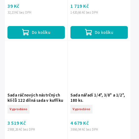
39 Kč
1 719 Kč
32,23 Kč bez DPH
1 420,66 Kč bez DPH
Do košíku
Do košíku
Sada ráčnových nástrčných
Sada nářadí 1/4", 3/8" a 1/2",
klíčů 122 dílná sada v kufříku
180 ks.
Vyprodáno
Vyprodáno
3 519 Kč
4 679 Kč
2 908,26 Kč bez DPH
3 866,94 Kč bez DPH