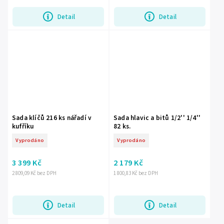
Detail
Detail
Sada klíčů 216 ks nářadí v
Sada hlavic a bitů 1/2'' 1/4''
kufříku
82 ks.
Vyprodáno
Vyprodáno
3 399 Kč
2 179 Kč
2 809,09 Kč bez DPH
1 800,83 Kč bez DPH
Detail
Detail