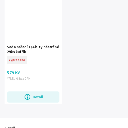
Sada nářadí 1/4 bity nástrčné
29ks kufřík
Vyprodáno
579 Kč
478,51 Kč bez DPH
Detail