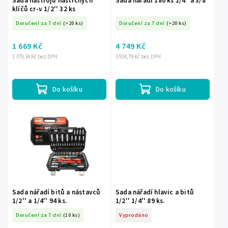
Sada nástrojů nástrčných
Sada nářadí 180 ks 1/4" a 3/8"
klíčů cr-v 1/2'' 32 ks
Doručení za 7 dní
(>20 ks)
Doručení za 7 dní
(>20 ks)
1 669 Kč
4 749 Kč
1 379,34 Kč bez DPH
3 924,79 Kč bez DPH
Do košíku
Do košíku
Sada nářadí bitů a nástavců
Sada nářadí hlavic a bitů
1/2'' a 1/4'' 94 ks.
1/2'' 1/4'' 89 ks.
Doručení za 7 dní
(10 ks)
Vyprodáno