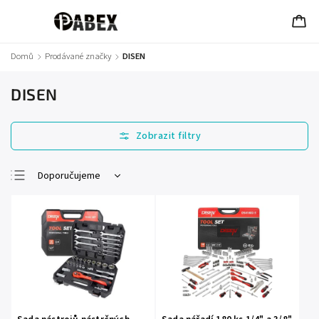
Domů
/
Prodávané značky
/
DISEN
DISEN
Doporučujeme
Nejlevnější
Nejdražší
Nejprodávanější
Abecedně