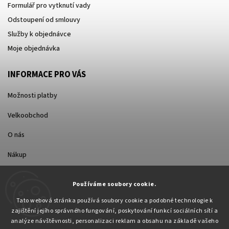
Formulář pro vytknutí vady
Odstoupení od smlouvy
Služby k objednávce
Moje objednávka
INFORMACE PRO VÁS
Možnosti platby
Velkoobchod
O nás
Nákup
Způsoby dopravy
Používáme soubory cookie.
Tato webová stránka používá soubory cookie a podobné technologie k
zajištění jejího správného fungování, poskytování funkcí sociálních sítí a
analýze návštěvnosti, personalizaci reklam a obsahu na základě vašeho