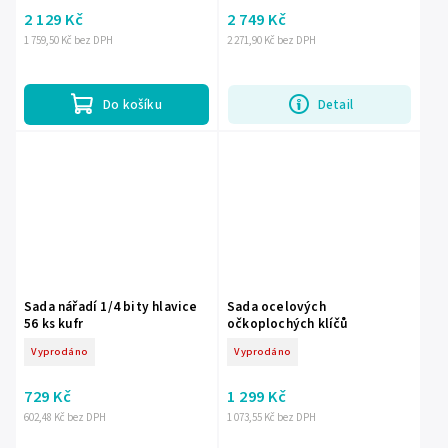
2 129 Kč
2 749 Kč
1 759,50 Kč bez DPH
2 271,90 Kč bez DPH
Do košíku
Detail
Sada nářadí 1/4 bity hlavice
Sada ocelových
56 ks kufr
očkoplochých klíčů
Vyprodáno
Vyprodáno
729 Kč
1 299 Kč
602,48 Kč bez DPH
1 073,55 Kč bez DPH