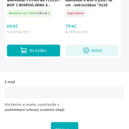
NÁHRADNÍ POTAH NA PLOCHÝ
NÁHRADA K MOPU podl. 43
MOP Z MIKROVLÁKNA A
cm - mikrovlákno *0124
CHENILKY *4324
Doručení za 7 dní
(>20 szt.)
Vyprodáno
69 Kč
79 Kč
57,02 Kč bez DPH
65,29 Kč bez DPH
Do košíku
Detail
E-mail
Vložením e-mailu souhlasíte s
podmínkami ochrany osobních údajů
.