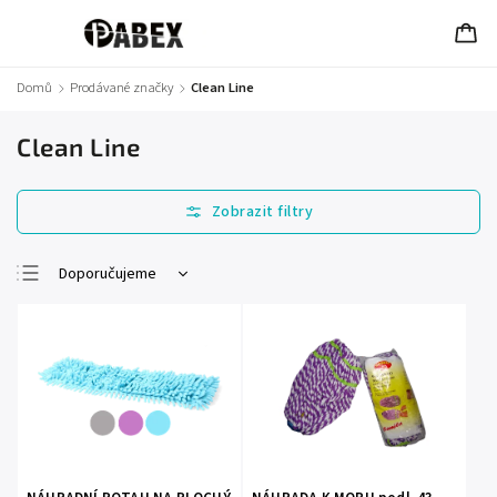
Domů
/
Prodávané značky
/
Clean Line
Clean Line
Doporučujeme
Nejlevnější
Nejdražší
Nejprodávanější
Abecedně