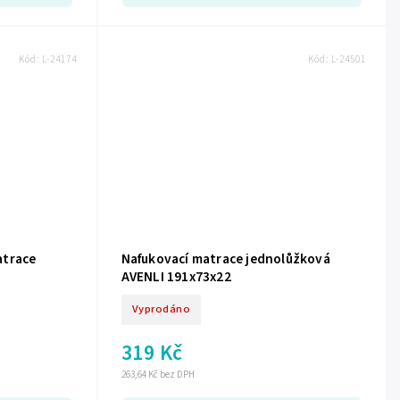
Kód:
L-24174
Kód:
L-24501
atrace
Nafukovací matrace jednolůžková
AVENLI 191x73x22
Vyprodáno
319 Kč
263,64 Kč bez DPH