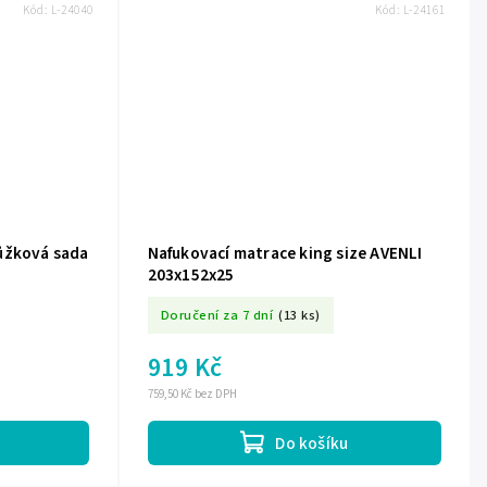
Kód:
L-24040
Kód:
L-24161
ůžková sada
Nafukovací matrace king size AVENLI
203x152x25
Doručení za 7 dní
(13 ks)
919 Kč
759,50 Kč bez DPH
Do košíku