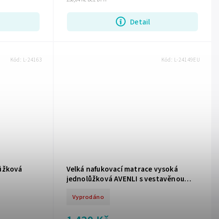
Detail
Kód:
L-24163
Kód:
L-24149EU
lůžková
Velká nafukovací matrace vysoká
jednolůžková AVENLI s vestavěnou
pumpou 191x99x46
Vyprodáno