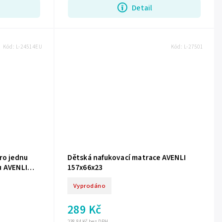
Detail
Kód:
L-24514EU
Kód:
L-27501
ro jednu
Dětská nafukovací matrace AVENLI
u AVENLI
157x66x23
Vyprodáno
289 Kč
238,84 Kč bez DPH