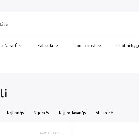
 a Nářadí
Zahrada
Domácnost
Osobní hyg
li
Nejlevnější
Nejdražší
Nejprodávanější
Abecedně
Kód:
L-24175EU