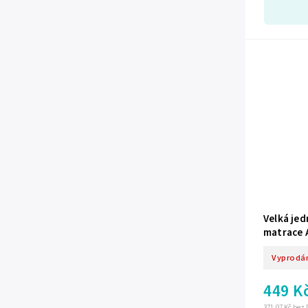
Velká je
matrace 
Vyprodá
449 K
371,07 Kč bez