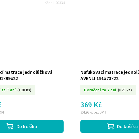
Kód:
L-20334
cí matrace jednolůžková
Nafukovací matrace jednol
91x99x22
AVENLI 191x73x22
 za 7 dní
(>20 ks)
Doručení za 7 dní
(>20 ks)
č
369 Kč
 DPH
304,96 Kč bez DPH
Do košíku
Do košíku