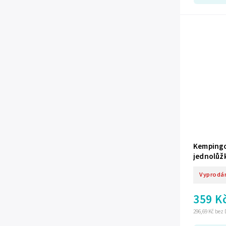
Kempingo
jednolůž
Vyprodá
359 K
296,69 Kč bez