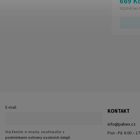
669 K
552,89 Kč bez
E-mail
KONTAKT
info
@
pabex.cz
Vložením e-mailu souhlasíte s
Pon - Pá: 8:00 – 1
podmínkami ochrany osobních údajů