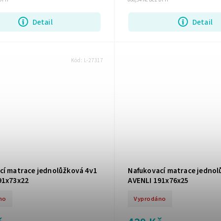
Detail
Detail
Kód:
L-27317
cí matrace jednolůžková 4v1
Nafukovací matrace jedno
91x73x22
AVENLI 191x76x25
no
Vyprodáno