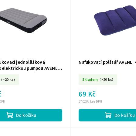
fukovací jednolůžková
Nafukovací polštář AVENLI 
s elektrickou pumpou AVENLI
0
(>20 ks)
Skladem
(>20 ks)
č
69 Kč
 DPH
57,02 Kč bez DPH
Do košíku
Do košíku