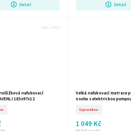
Detail
Detail
Kód:
L-24011
dnolůžková nafukovací
Velká nafukovací matrace p
AVENLI 183x97x12
osobu s elektrickou pumpo
191x99x36
no
Vyprodáno
č
1 049 Kč
 DPH
866,94 Kč bez DPH