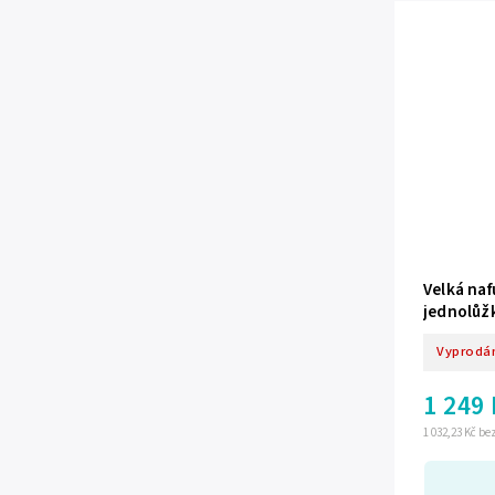
Velká na
jednolůž
pumpou 1
Vyprodá
1 249
1 032,23 Kč b