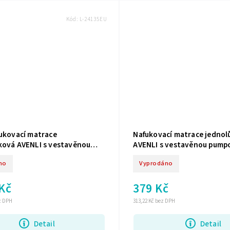
Kód:
L-24135EU
fukovací matrace
Nafukovací matrace jedno
ková AVENLI s vestavěnou
AVENLI s vestavěnou pump
91x99x33
191x73x22
no
Vyprodáno
 Kč
379 Kč
ez DPH
313,22 Kč bez DPH
Detail
Detail