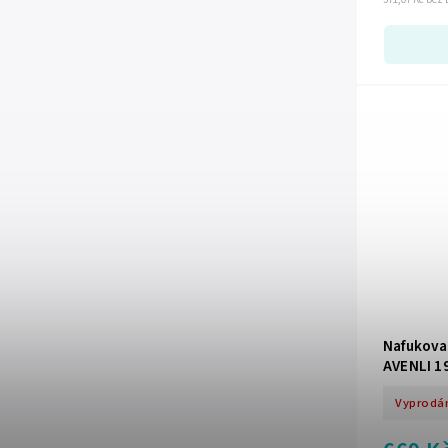
Nafukova
AVENLI 1
Vyprodá