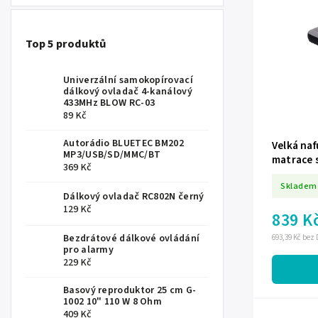
Top 5 produktů
Univerzální samokopírovací
dálkový ovladač 4-kanálový
433MHz BLOW RC-03
89 Kč
Autorádio BLUETEC BM202
Velká na
MP3/USB/SD/MMC/BT
matrace 
369 Kč
191x99x3
Skladem
Dálkový ovladač RC802N černý
129 Kč
839 K
Bezdrátové dálkové ovládání
693,39 Kč bez
pro alarmy
229 Kč
Basový reproduktor 25 cm G-
1002 10" 110 W 8 Ohm
409 Kč