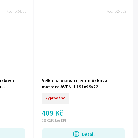
Kód:
L-24130
Kód:
L-24502
lůžková
Velká nafukovací jednolůžková
ou
matrace AVENLI 191x99x22
Vyprodáno
409 Kč
338,02 Kč bez DPH
Detail