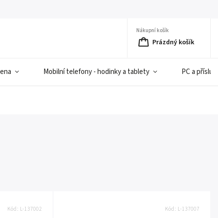
Nákupní košík
Prázdný košík
iena
Mobilní telefony - hodinky a tablety
PC a přísluš
Kód:
L-137002
Kód:
L-137007