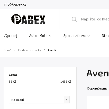
info@pabex.cz
Výprodej
Auto - Moto
Sport a zábava
Dílna
Domů
/
Prodávané značky
/
Avenli
Aven
Cena
59
Kč
1439
Kč
Doporučujeme
Na skladě
6