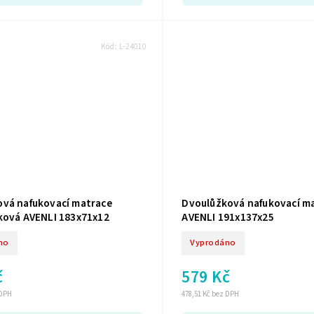
Kód:
L-24010
vá nafukovací matrace
Dvoulůžková nafukovací m
ková AVENLI 183x71x12
AVENLI 191x137x25
no
Vyprodáno
č
579 Kč
 DPH
478,51 Kč bez DPH