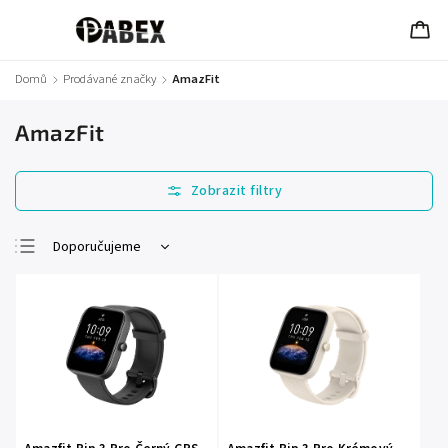
Domů
/
Prodávané značky
/
AmazFit
AmazFit
Doporučujeme
Nejlevnější
Nejdražší
Nejprodávanější
Abecedně