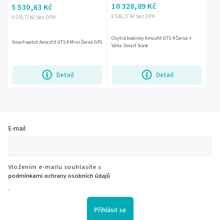
10 328,89 Kč
5 530,63 Kč
8 536,27 Kč bez DPH
4 570,77 Kč bez DPH
Chytré hodinky Amazfit GTS 4 Černá +
Smartwatch Amazfit GTS 4 Mini Černá GPS
Váha Smart Scale
Detail
Detail
E-mail
Vložením e-mailu souhlasíte s
podmínkami ochrany osobních údajů
.
Přihlásit se