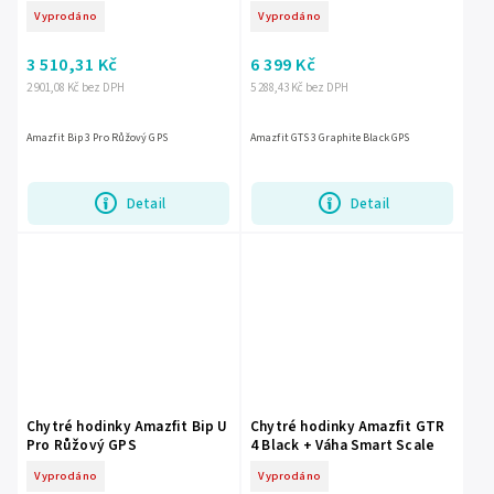
Vyprodáno
Vyprodáno
3 510,31 Kč
6 399 Kč
2 901,08 Kč bez DPH
5 288,43 Kč bez DPH
Amazfit Bip 3 Pro Růžový GPS
Amazfit GTS 3 Graphite Black GPS
Detail
Detail
Chytré hodinky Amazfit Bip U
Chytré hodinky Amazfit GTR
Pro Růžový GPS
4 Black + Váha Smart Scale
Vyprodáno
Vyprodáno