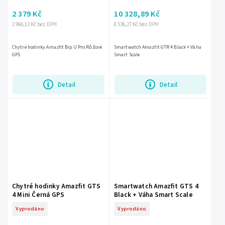
2 379 Kč
10 328,89 Kč
1 966,12 Kč bez DPH
8 536,27 Kč bez DPH
Chytré hodinky Amazfit Bip U Pro Růžové
Smartwatch Amazfit GTR 4 Black + Váha
GPS
Smart Scale
Detail
Detail
Chytré hodinky Amazfit GTS
Smartwatch Amazfit GTS 4
4 Mini Černá GPS
Black + Váha Smart Scale
Vyprodáno
Vyprodáno