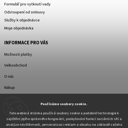
Formulář pro vytknutí vady
Odstoupení od smlouvy
Služby k objednávce
Moje objednávka
INFORMACE PRO VÁS
Možnosti platby
Velkoobchod
O nás
Nákup
Způsoby dopravy
Používáme soubory cookie.
Tato webová stránka používá soubory cookie a podobné technologie k
zajištění jejího správného fungování, poskytování funkcí sociálních sítí a
analýze návštěvnosti, personalizaci reklam a obsahu na základě vašeho