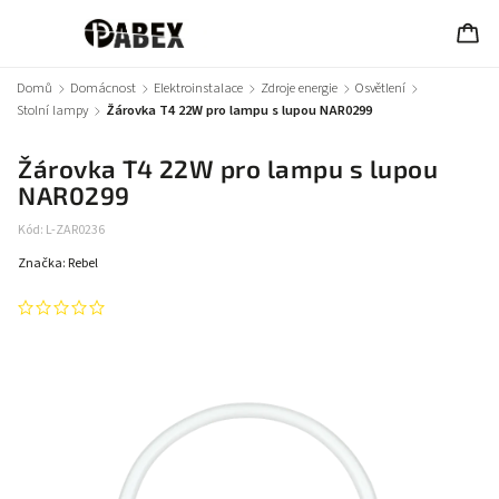
Domů
/
Domácnost
/
Elektroinstalace
/
Zdroje energie
/
Osvětlení
/
Stolní lampy
/
Žárovka T4 22W pro lampu s lupou NAR0299
Žárovka T4 22W pro lampu s lupou
NAR0299
Kód:
L-ZAR0236
Značka:
Rebel