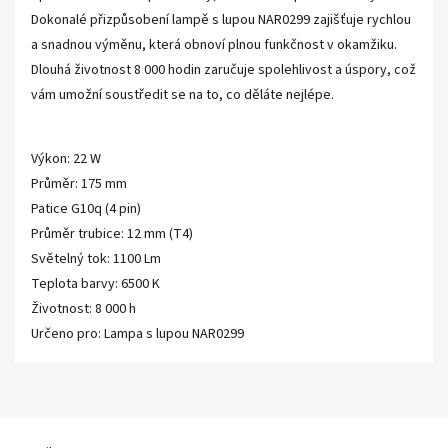
Dokonalé přizpůsobení lampě s lupou NAR0299 zajišťuje rychlou
a snadnou výměnu, která obnoví plnou funkčnost v okamžiku.
Dlouhá životnost 8 000 hodin zaručuje spolehlivost a úspory, což
vám umožní soustředit se na to, co děláte nejlépe.
Výkon: 22 W
Průměr: 175 mm
Patice G10q (4 pin)
Průměr trubice: 12 mm (T4)
Světelný tok: 1100 Lm
Teplota barvy: 6500 K
Životnost: 8 000 h
Určeno pro: Lampa s lupou NAR0299