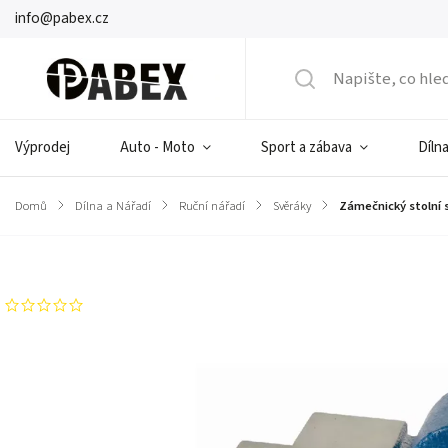
info@pabex.cz
Výprodej
Auto - Moto
Sport a zábava
Dílna
Domů
/
Dílna a Nářadí
/
Ruční nářadí
/
Svěráky
/
Zámečnický stolní 
Značka:
DEDRA-EXIM