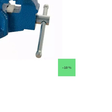
–10 %