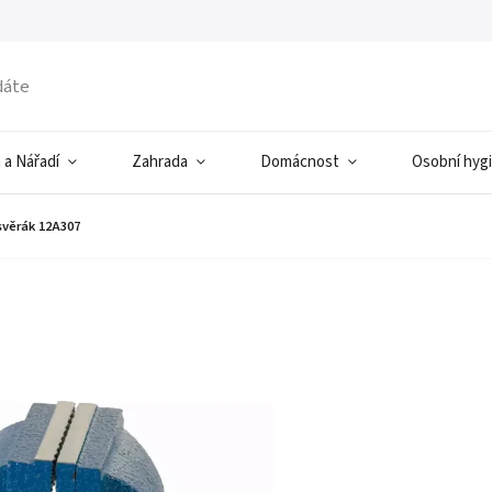
 a Nářadí
Zahrada
Domácnost
Osobní hyg
svěrák 12A307