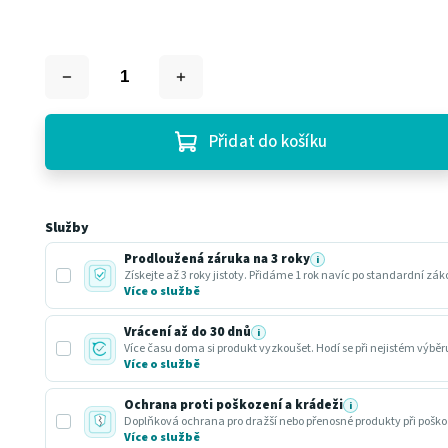
Přidat do košíku
Služby
Prodloužená záruka na 3 roky
i
Získejte až 3 roky jistoty. Přidáme 1 rok navíc po standardní zá
Více o službě
Vrácení až do 30 dnů
i
Více času doma si produkt vyzkoušet. Hodí se při nejistém výbě
Více o službě
Ochrana proti poškození a krádeži
i
Doplňková ochrana pro dražší nebo přenosné produkty při poško
Více o službě