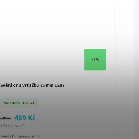
–9 %
Svěrák na vrtačku 75 mm 1297
Skladem
(>20 ks)
489 Kč
539 Kč
404,13 Kč bez DPH
Svěrák k vrtačce 75 mm