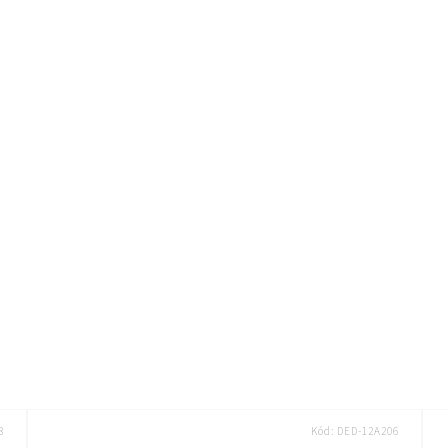
8
Kód:
DED-12A206