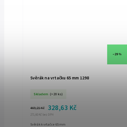
–29 %
Svěrák na vrtačku 65 mm 1298
Skladem
(>20 ks)
328,63 Kč
469,21 Kč
271,60 Kč bez DPH
Svěrák k vrtačce 65 mm