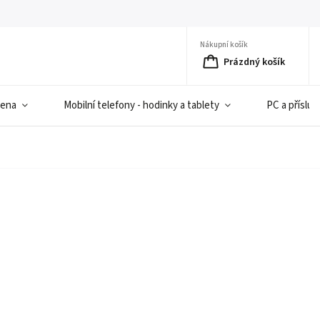
Nákupní košík
Prázdný košík
iena
Mobilní telefony - hodinky a tablety
PC a přísluš