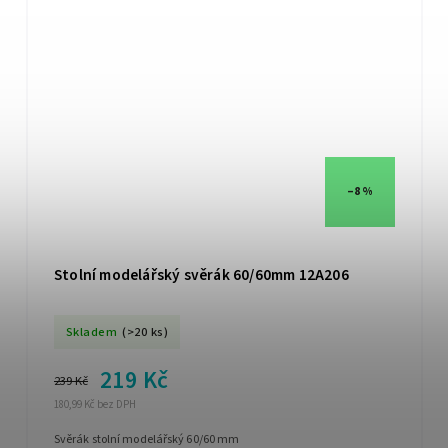
–8 %
Stolní modelářský svěrák 60/60mm 12A206
Skladem
(>20 ks)
219 Kč
239 Kč
180,99 Kč bez DPH
Svěrák stolní modelářský 60/60 mm