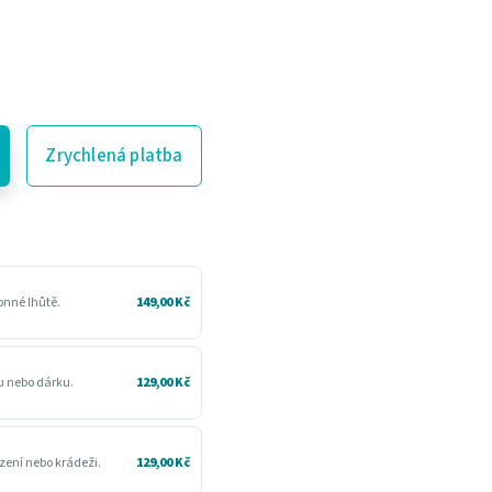
Zrychlená platba
konné lhůtě.
149,00 Kč
ru nebo dárku.
129,00 Kč
zení nebo krádeži.
129,00 Kč