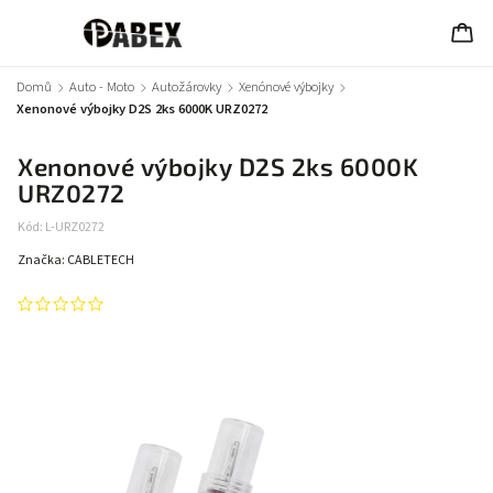
Domů
/
Auto - Moto
/
Autožárovky
/
Xenónové výbojky
/
Xenonové výbojky D2S 2ks 6000K URZ0272
Xenonové výbojky D2S 2ks 6000K
URZ0272
Kód:
L-URZ0272
Značka:
CABLETECH