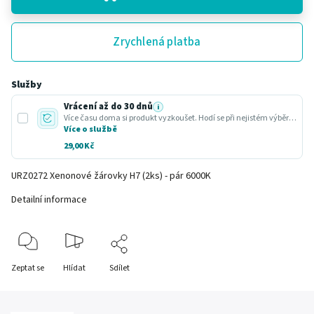
Zrychlená platba
Služby
Vrácení až do 30 dnů
i
Více času doma si produkt vyzkoušet. Hodí se při nejistém výběru nebo dárku.
Více o službě
29,00 Kč
URZ0272 Xenonové žárovky H7 (2ks) - pár 6000K
Detailní informace
Zeptat se
Hlídat
Sdílet