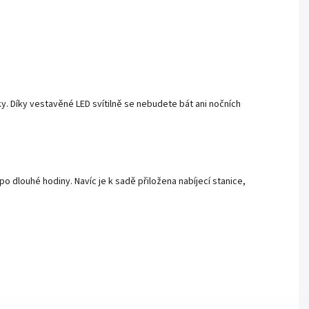
y. Díky vestavěné LED svítilně se nebudete bát ani nočních
o dlouhé hodiny. Navíc je k sadě přiložena nabíjecí stanice,