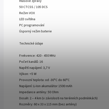
Hlasové zprávy
50 CTCSS / 105 DCS
Režim VOX
LED svítilna
PC programování
Úsporný režim baterie
Technické údaje
Frekvence: 420 - 450 MHz
Počet kanálů: 16
Napětí napájení: 3,7 V
Výkon: <5 W
Provozní teplota: od -30°C do 60°C
Napájení: Li-Ion akumulátor 1500 mAh
Impedance antény: 50 Ohm
Dosah: 2 – 4 km (v závislosti na terénních podmínkách)
Rozměry: 60 x 33 x 115 mm (bez antény)