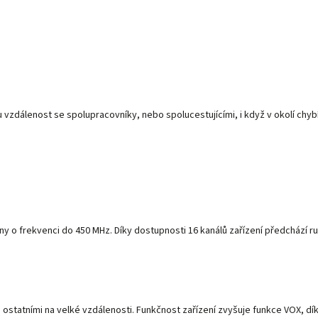
u vzdálenost se spolupracovníky, nebo spolucestujícími, i když v okolí chyb
ny o frekvenci do 450 MHz. Díky dostupnosti 16 kanálů zařízení předchází r
s ostatními na velké vzdálenosti. Funkčnost zařízení zvyšuje funkce VOX, d