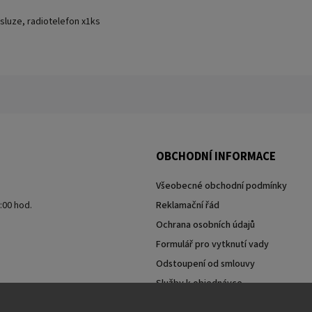
sluze, radiotelefon x1ks
OBCHODNÍ INFORMACE
Všeobecné obchodní podmínky
7:00 hod.
Reklamační řád
Ochrana osobních údajů
Formulář pro vytknutí vady
Odstoupení od smlouvy
Služby k objednávce
Moje objednávka