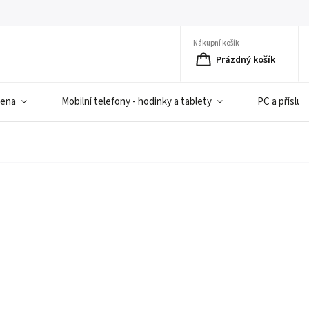
Nákupní košík
Prázdný košík
iena
Mobilní telefony - hodinky a tablety
PC a přísluš