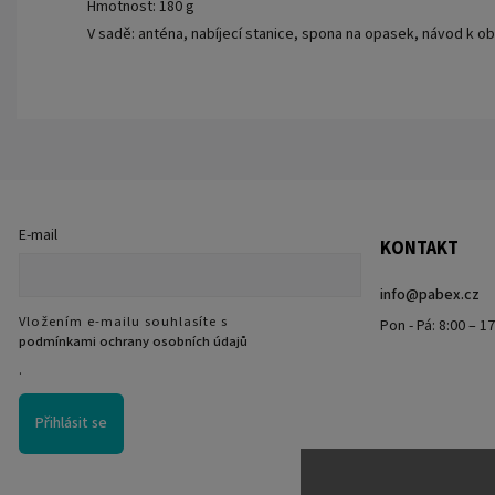
Hmotnost: 180 g
V sadě: anténa, nabíjecí stanice, spona na opasek, návod k ob
E-mail
KONTAKT
info
@
pabex.cz
Vložením e-mailu souhlasíte s
Pon - Pá: 8:00 – 1
podmínkami ochrany osobních údajů
.
Přihlásit se