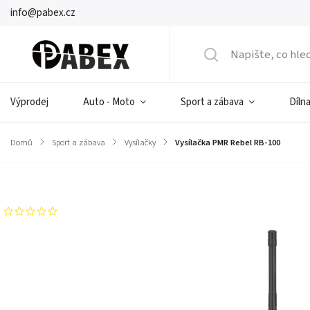
info@pabex.cz
Výprodej
Auto - Moto
Sport a zábava
Dílna
Domů
/
Sport a zábava
/
Vysílačky
/
Vysílačka PMR Rebel RB-100
Značka:
Rebel