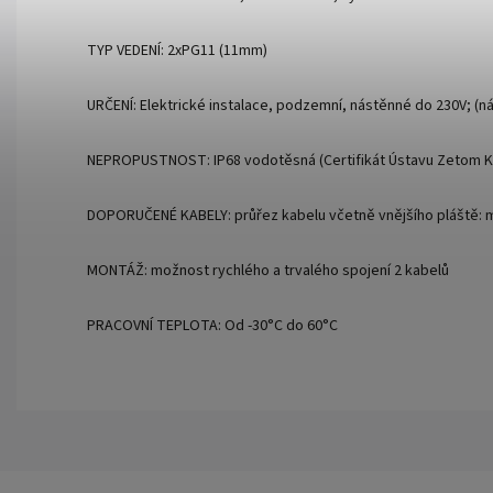
TYP VEDENÍ: 2xPG11 (11mm)
URČENÍ: Elektrické instalace, podzemní, nástěnné do 230V; (n
NEPROPUSTNOST: IP68 vodotěsná (Certifikát Ústavu Zetom K
DOPORUČENÉ KABELY: průřez kabelu včetně vnějšího pláště: 
MONTÁŽ: možnost rychlého a trvalého spojení 2 kabelů
PRACOVNÍ TEPLOTA: Od -30°C do 60°C