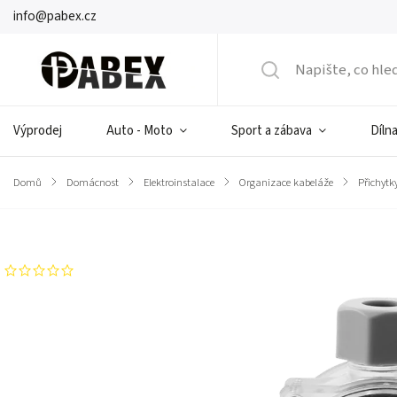
info@pabex.cz
Výprodej
Auto - Moto
Sport a zábava
Dílna
Domů
/
Domácnost
/
Elektroinstalace
/
Organizace kabeláže
/
Přichytk
Značka:
LedBruk