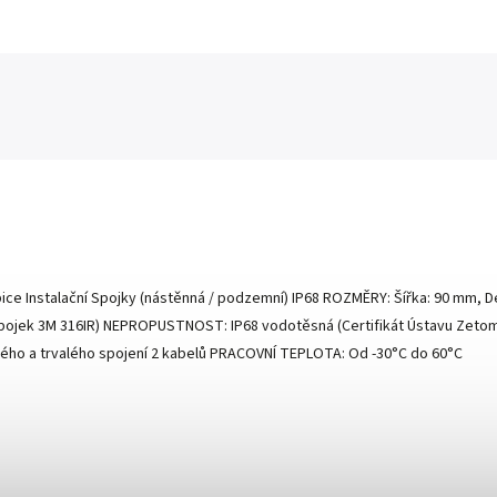
ce Instalační Spojky (nástěnná / podzemní) IP68 ROZMĚRY: Šířka: 90 mm, 
 spojek 3M 316IR) NEPROPUSTNOST: IP68 vodotěsná (Certifikát Ústavu Zet
ého a trvalého spojení 2 kabelů PRACOVNÍ TEPLOTA: Od -30°C do 60°C