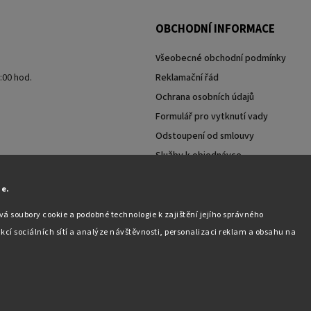
OBCHODNÍ INFORMACE
Všeobecné obchodní podmínky
7:00 hod.
Reklamační řád
Ochrana osobních údajů
Formulář pro vytknutí vady
Odstoupení od smlouvy
Služby k objednávce
Moje objednávka
ie.
á soubory cookie a podobné technologie k zajištění jejího správného
kcí sociálních sítí a analýze návštěvnosti, personalizaci reklam a obsahu na
Copyright 2026
Pabex.cz
. Všechna práva vyhrazena.
Upravit nastavení cookies
Vytvořil
Shoptet
| Design
Shoptak.cz