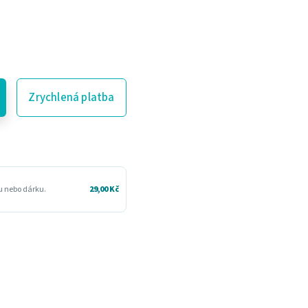
Zrychlená platba
ru nebo dárku.
29,00 Kč