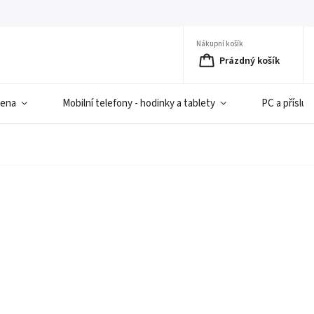
Nákupní košík
Prázdný košík
iena
Mobilní telefony - hodinky a tablety
PC a přísluš