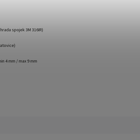
áhrada spojek 3M 316IR)
atovice)
min 4 mm / max 9 mm