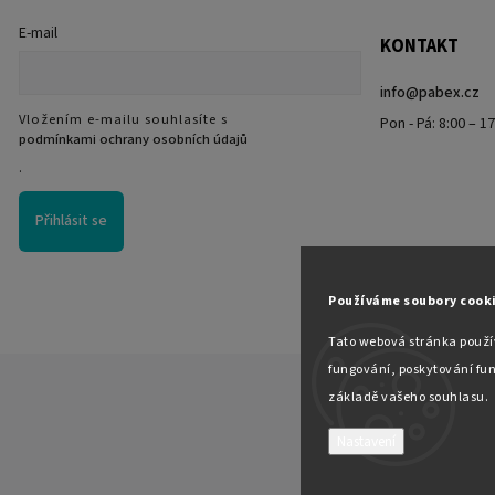
E-mail
KONTAKT
info
@
pabex.cz
Vložením e-mailu souhlasíte s
Pon - Pá: 8:00 – 1
podmínkami ochrany osobních údajů
.
Přihlásit se
Používáme soubory cook
Tato webová stránka použív
fungování, poskytování fun
základě vašeho souhlasu.
Nastavení