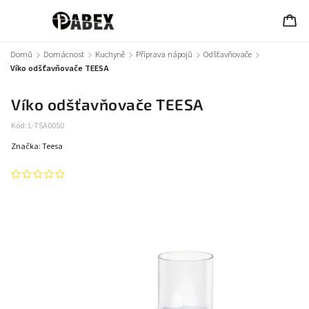
Domů
/
Domácnost
/
Kuchyně
/
Příprava nápojů
/
Odšťavňovače
/
Víko odšťavňovače TEESA
Víko odšťavňovače TEESA
Kód:
L-TSA0050
Značka:
Teesa