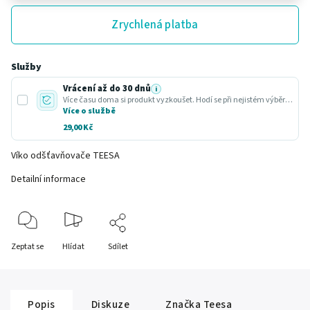
Zrychlená platba
Služby
Vrácení až do 30 dnů
i
Více času doma si produkt vyzkoušet. Hodí se při nejistém výběru nebo dárku.
Více o službě
29,00 Kč
Víko odšťavňovače TEESA
Detailní informace
Zeptat se
Hlídat
Sdílet
Popis
Diskuze
Značka
Teesa