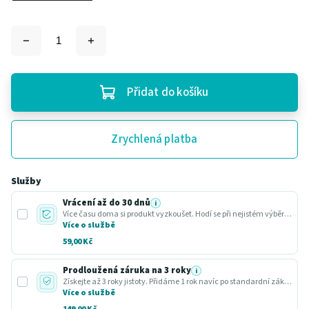
Přidat do košíku
Zrychlená platba
Služby
Vrácení až do 30 dnů
i
Více času doma si produkt vyzkoušet. Hodí se při nejistém výběru nebo dárku.
Více o službě
59,00 Kč
Prodloužená záruka na 3 roky
i
Získejte až 3 roky jistoty. Přidáme 1 rok navíc po standardní zákonné lhůtě.
Více o službě