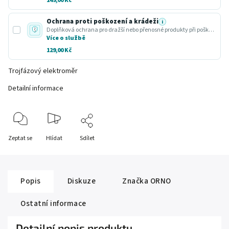
149,00 Kč
Ochrana proti poškození a krádeži
i
Doplňková ochrana pro dražší nebo přenosné produkty při poškození nebo krádeži.
Více o službě
129,00 Kč
Trojfázový elektroměr
Detailní informace
Zeptat se
Hlídat
Sdílet
Popis
Diskuze
Značka
ORNO
Ostatní informace
Detailní popis produktu