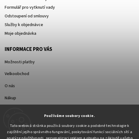
Formulář pro vytknutí vady
Odstoupení od smlouvy
Služby k objednávce
Moje objednávka
INFORMACE PRO VÁS
Možnosti platby
Velkoobchod
O nás
Nákup
Způsoby dopravy
Používáme soubory cookie.
Tato webová stránka používá soubory cookie a podobné technologie k
zajištění jejího správného fungování, poskytování funkcí sociálních sítí a
analýze návštěvnosti, personalizaci reklam a obsahu na základě vašeho