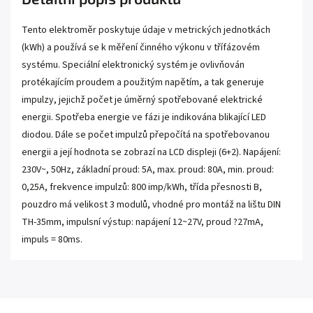
Tento elektroměr poskytuje údaje v metrických jednotkách
(kWh) a používá se k měření činného výkonu v třífázovém
systému. Speciální elektronický systém je ovlivňován
protékajícím proudem a použitým napětím, a tak generuje
impulzy, jejichž počet je úměrný spotřebované elektrické
energii. Spotřeba energie ve fázi je indikována blikající LED
diodou. Dále se počet impulzů přepočítá na spotřebovanou
energii a její hodnota se zobrazí na LCD displeji (6+2). Napájení:
230V~, 50Hz, základní proud: 5A, max. proud: 80A, min. proud:
0,25A, frekvence impulzů: 800 imp/kWh, třída přesnosti B,
pouzdro má velikost 3 modulů, vhodné pro montáž na lištu DIN
TH-35mm, impulsní výstup: napájení 12~27V, proud ?27mA,
impuls = 80ms.