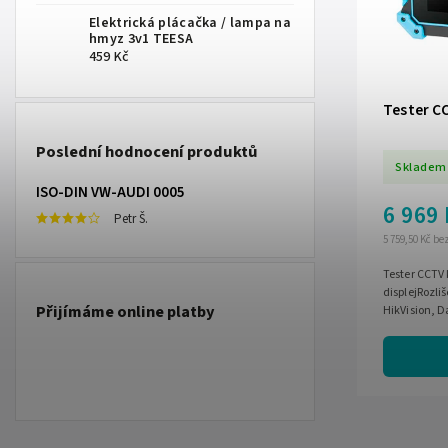
Elektrická plácačka / lampa na
hmyz 3v1 TEESA
459 Kč
Tester C
Poslední hodnocení produktů
Skladem
ISO-DIN VW-AUDI 0005
6 969
Petr Š.
5 759,50 Kč b
Tester CCTV
displejRozli
Přijímáme online platby
HikVision, 
zobrazení vi