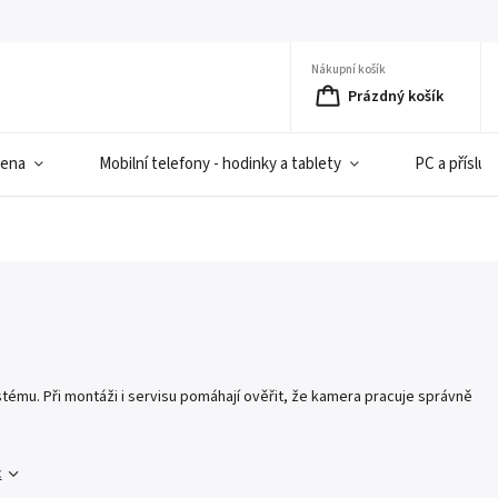
Nákupní košík
Prázdný košík
iena
Mobilní telefony - hodinky a tablety
PC a přísluš
tému. Při montáži i servisu pomáhají ověřit, že kamera pracuje správně
c