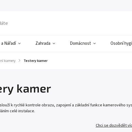
 a Nářadí
Zahrada
Domácnost
Osobní hyg
tní kamery
/
Testery kamer
ery kamer
louží k rychlé kontrole obrazu, zapojení a základní funkce kamerového sys
áním celé instalace.
Chci se dozvědět ví