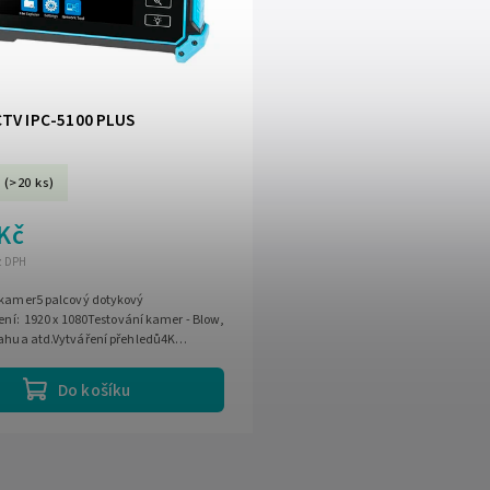
CTV IPC-5100 PLUS
(>20 ks)
 Kč
ez DPH
 kamer5 palcový dotykový
šení: 1920 x 1080Testování kamer - Blow,
Dahua atd.Vytváření přehledů4K
deaTest kvality...
Do košíku