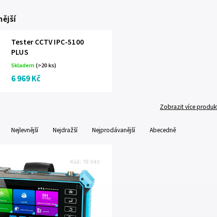
ější
Tester CCTV IPC-5100
PLUS
Skladem
(>20 ks)
6 969 Kč
Zobrazit více produk
Nejlevnější
Nejdražší
Nejprodávanější
Abecedně
Kód:
78-943-