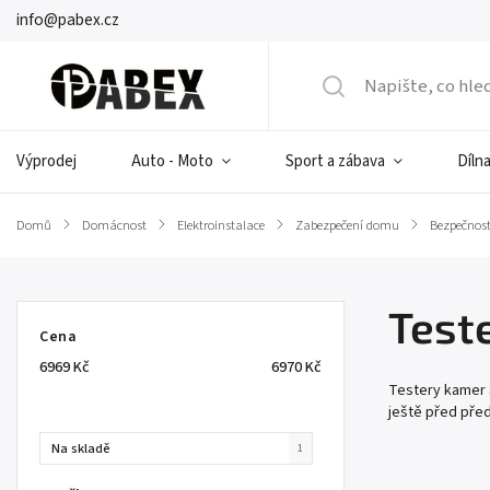
info@pabex.cz
Výprodej
Auto - Moto
Sport a zábava
Dílna
Domů
/
Domácnost
/
Elektroinstalace
/
Zabezpečení domu
/
Bezpečnos
Test
Cena
6969
Kč
6970
Kč
Testery kamer s
ještě před před
Na skladě
1