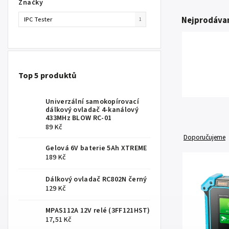
Značky
Nejprodávan
IPC Tester
1
Top 5 produktů
Univerzální samokopírovací
dálkový ovladač 4-kanálový
433MHz BLOW RC-01
89 Kč
Doporučujeme
Gelová 6V baterie 5Ah XTREME
189 Kč
Dálkový ovladač RC802N černý
129 Kč
MPAS112A 12V relé (3FF121HST)
17,51 Kč