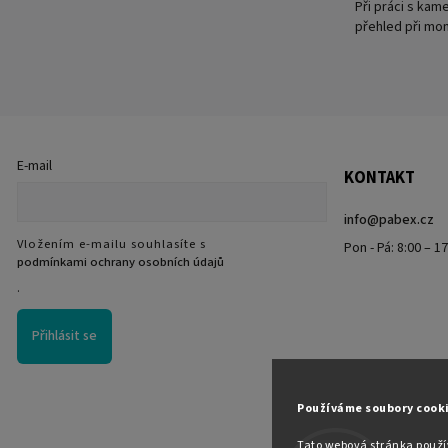
Při práci s kam
přehled při mon
E-mail
KONTAKT
info
@
pabex.cz
Vložením e-mailu souhlasíte s
Pon - Pá: 8:00 – 1
podmínkami ochrany osobních údajů
.
Přihlásit se
Používáme soubory cook
Tato webová stránka použív