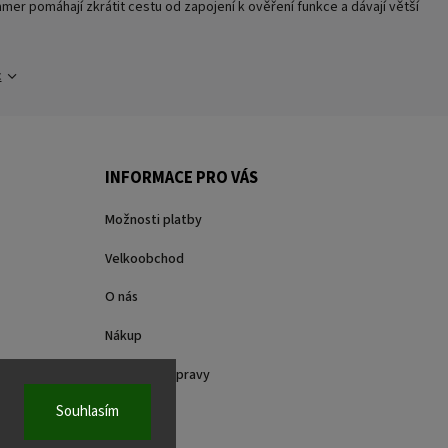
er pomáhají zkrátit cestu od zapojení k ověření funkce a dávají větší
c
INFORMACE PRO VÁS
Možnosti platby
Velkoobchod
O nás
Nákup
Způsoby dopravy
Souhlasím