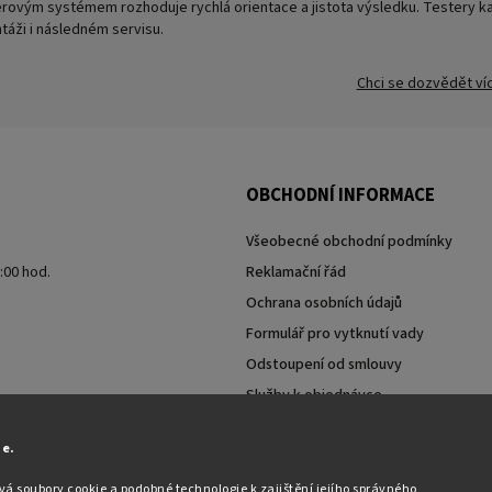
erovým systémem rozhoduje rychlá orientace a jistota výsledku. Testery kam
táži i následném servisu.
Chci se dozvědět ví
OBCHODNÍ INFORMACE
Všeobecné obchodní podmínky
7:00 hod.
Reklamační řád
Ochrana osobních údajů
Formulář pro vytknutí vady
Odstoupení od smlouvy
Služby k objednávce
Moje objednávka
ie.
á soubory cookie a podobné technologie k zajištění jejího správného